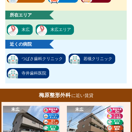
所在エリア
末広
末広エリア
近くの病院
つばさ歯科クリニック
若槻クリニック
寺井歯科医院
梅原整形外科
に近い賃貸