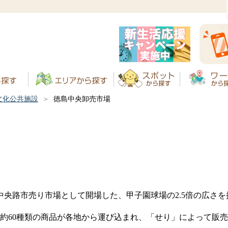
文化公共施設
徳島中央卸売市場
目の中央路市売り市場として開場した、甲子園球場の2.5倍の広さ
鮮魚約60種類の商品が各地から運び込まれ、「せり」によって販