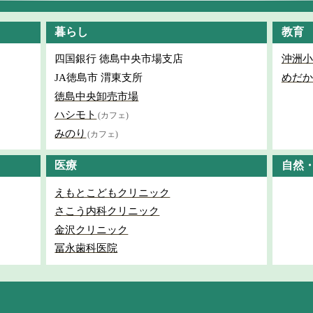
暮らし
教育
四国銀行 徳島中央市場支店
沖洲小
JA徳島市 渭東支所
めだか
徳島中央卸売市場
ハシモト
(カフェ)
みのり
(カフェ)
医療
自然
えもとこどもクリニック
さこう内科クリニック
金沢クリニック
冨永歯科医院