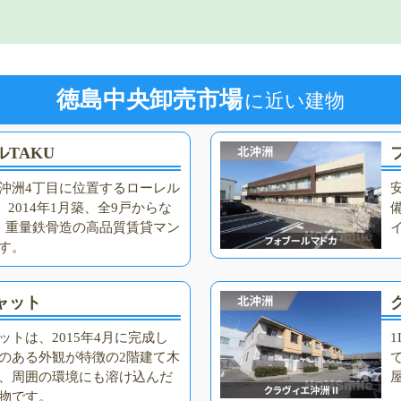
徳島中央卸売市場
に近い建物
TAKU
沖洲4丁目に位置するローレル
、2014年1月築、全9戸からな
・重量鉄骨造の高品質賃貸マン
す。
ャット
ットは、2015年4月に完成し
のある外観が特徴の2階建て木
、周囲の環境にも溶け込んだ
物です。