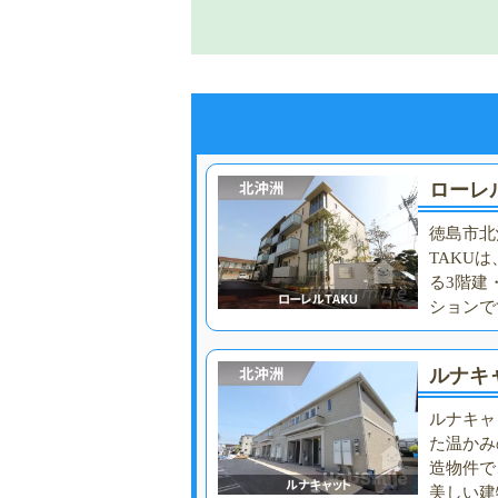
ローレル
徳島市北
TAKUは
る3階建
ションで
ルナキ
ルナキャ
た温かみ
造物件で
美しい建