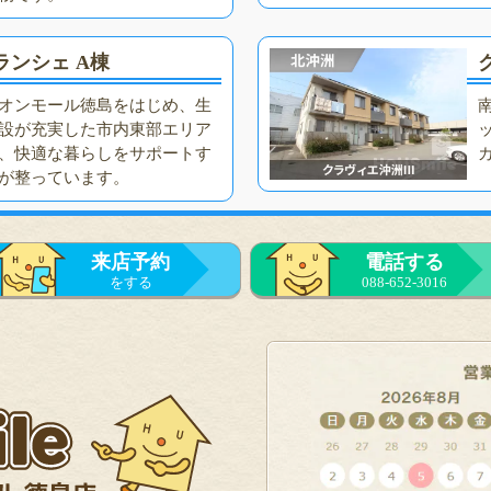
ランシェ A棟
オンモール徳島をはじめ、生
設が充実した市内東部エリア
、快適な暮らしをサポートす
が整っています。
来店予約
電話する
をする
088-652-3016