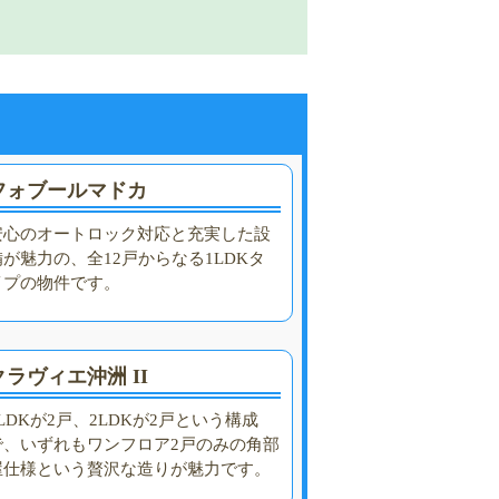
フォブールマドカ
安心のオートロック対応と充実した設
備が魅力の、全12戸からなる1LDKタ
イプの物件です。
クラヴィエ沖洲 II
1LDKが2戸、2LDKが2戸という構成
で、いずれもワンフロア2戸のみの角部
屋仕様という贅沢な造りが魅力です。