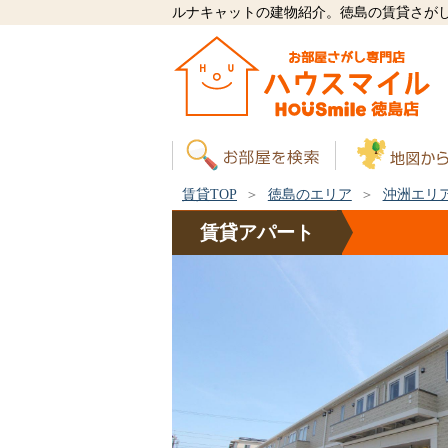
ルナキャットの建物紹介。徳島の賃貸さが
賃貸TOP
徳島のエリア
沖洲エリ
賃貸
アパート