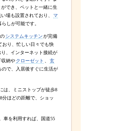
とができ、ペットと一緒に生
洗い場も設置されており、
マ
暮らしが可能です。
きの
システムキッチン
が完備
ており、忙しい日々でも快
おり、インターネット接続が
下収納や
クローゼット
、
玄
るので、入居後すぐに生活が
には、ミニストップが徒歩8
〜8分ほどの距離で、ショッ
。車を利用すれば、国道55