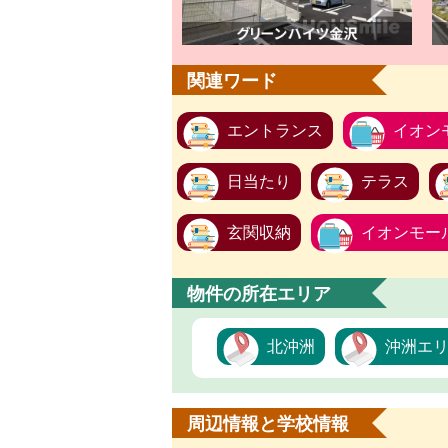
関連ワード
エントランス
イオン
日当たり
テラス
玄関収納
イオンモー
物件の所在エリア
北沖洲
沖洲エ
周辺情報と学校情報