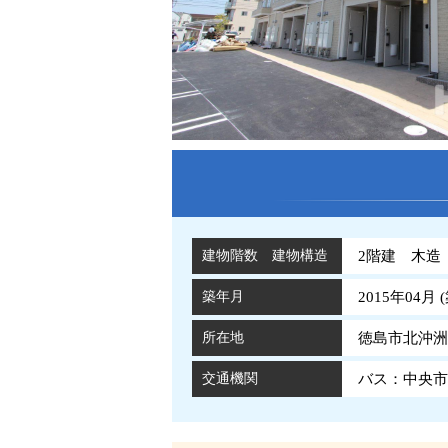
建物階数 建物構造
2階建 木造
築年月
2015年04月 (
所在地
徳島市北沖洲4
交通機関
バス：中央市