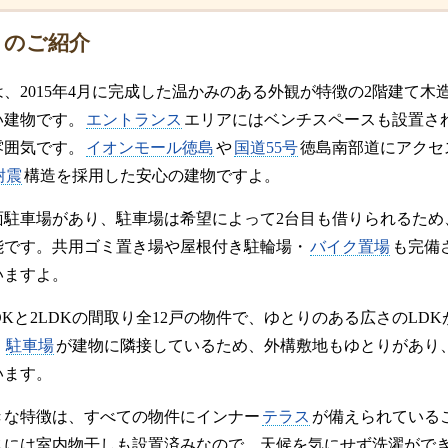
トのご紹介
、2015年4月に完成した温かみのある外観が特徴の2階建て
い建物です。
エントランス
エリアにはベンチスペースも設置さ
雰囲気です。
イオンモール徳島
や
国道55号
徳島南部道にアクセ
耐震
構造を採用した安心の建物ですよ。
面駐車場があり、駐車場は希望によって2台目も借りられるため
能です。共用ゴミ置き場や屋根付き駐輪場・
バイク置場
も完備
いますよ。
DKと2LDKの間取り全12戸の物件で、ゆとりのある広さのLD
。
駐車場
が建物に隣接しているため、外構敷地もゆとりがあり
います。
きな特徴は、すべての物件にインナー
テラス
が備えられている
スには室内物干しも設置済みなので、天候を気にせず洗濯がで