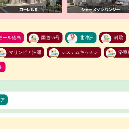
モール徳島
国道55号
北沖洲
耐震
マリンピア沖洲
システムキッチン
浴室
ル
リア