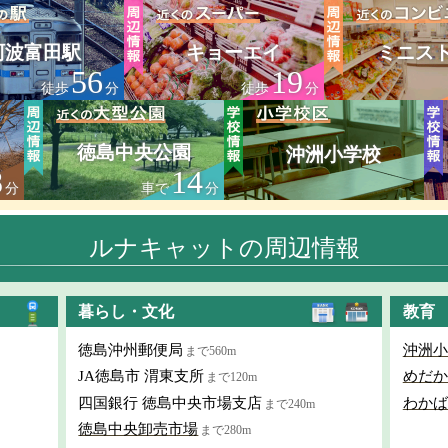
阿波富田駅
キョーエイ
ミニス
56
19
徒歩
分
徒歩
分
徳島中央公園
沖洲小学校
8
14
分
車で
分
ルナキャットの周辺情報
暮らし・文化
教育
徳島沖州郵便局
沖洲小
まで560m
JA徳島市 渭東支所
めだか
まで120m
四国銀行 徳島中央市場支店
わかば
まで240m
徳島中央卸売市場
まで280m