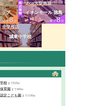
トップ
イオンモール 徳島
8
8
徒歩
分
車で
分
城東中学校
学校
まで820m
保育園
まで400m
認定こども園
まで1190m