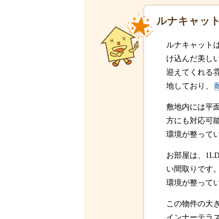
ルナキャッ
ルナキャットは
け込んだ美し
迎えてくれる
地しており、
敷地内には平
方にも対応可
環境が整って
お部屋は、1L
い間取りです
環境が整って
この物件の大
インナーテラ