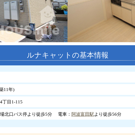
ルナキャットの基本情報
築
11
年
)
丁目1-115
場北口バス停より徒歩5分 電車：
阿波富田駅
より徒歩56分