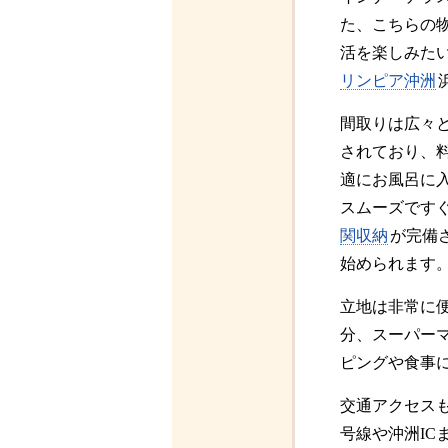
た、こちらの
活を楽しみた
リンピア沖洲
間取りは広々と
されており、
適にお風呂に
スムーズです
関収納
が完備
始められます
立地は非常に
分、スーパー
ピングや食事
交通アクセス
号線や沖洲IC