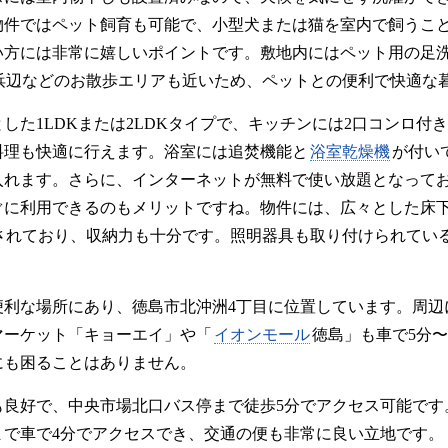
物件ではペット飼育も可能で、小型犬または猫を室内で飼うこ
い方には非常に嬉しいポイントです。敷地内にはペット用の足
浜辺などのお散歩エリアも近いため、ペットとの便利で快適な
した1LDKまたは2LDKタイプで、キッチンには2口コンロ付
料理も快適に行えます。浴室には追焚機能と
浴室乾燥機
が付い
入れます。さらに、インターネットが無料で使い放題となって
ぐに利用できるのもメリットですね。物件には、広々とした床
されており、収納力も十分です。照明器具も取り付けられてい
。
便利な場所にあり、徳島市北沖洲4丁目に位置しています。周辺
マーケット「キョーエイ」や「
イオンモール
徳島」も車で5分
にも困ることはありません。
も良好で、中央市場北口バス停まで徒歩5分でアクセス可能です
まで車で4分でアクセスでき、交通の便も非常に良い立地です。