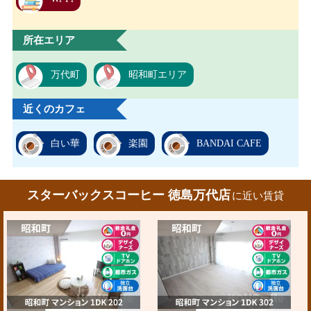
所在エリア
万代町
昭和町エリア
近くのカフェ
白い華
楽園
BANDAI CAFE
スターバックスコーヒー 徳島万代店
に近い賃貸