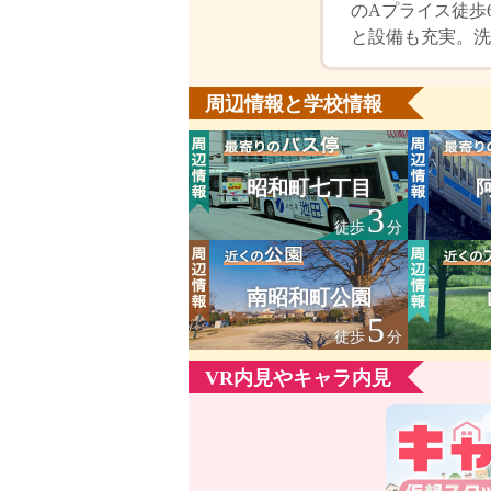
のAプライス徒歩
と設備も充実。洗
周辺情報と学校情報
昭和町七丁目
3
徒歩
分
南昭和町公園
5
徒歩
分
VR内見やキャラ内見