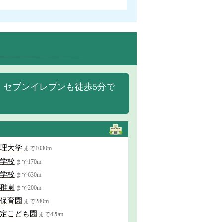
、セブンイレブンも徒歩5分で
理大学
まで1030m
学校
まで170m
学校
まで630m
稚園
まで200m
保育園
まで280m
定こども園
まで420m