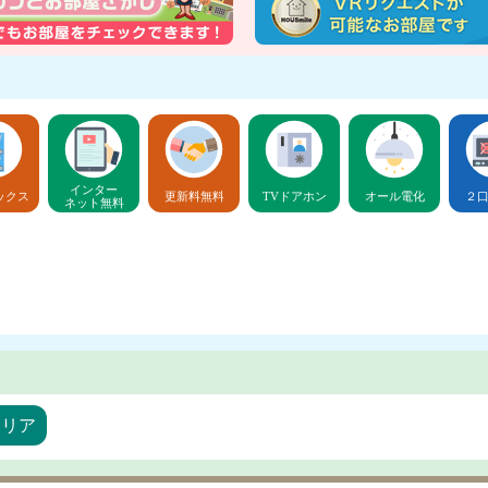
インター
ックス
更新料無料
TVドアホン
オール電化
２
ネット無料
エリア