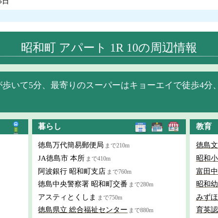
5日
昭和町 アパート 1R 10の周辺情報
が歩いて5分、最寄りのスーパーはキョーエイで徒歩4分
暮らし
教育
徳島万代簡易郵便局
徳島文
まで210m
JA徳島市 本所
昭和小
まで410m
阿波銀行 昭和町支店
富田中
まで760m
徳島中央警察署 昭和町交番
昭和幼
まで280m
アスティとくしま
みずほ
まで750m
徳島県立 総合福祉センター
育英認
まで880m