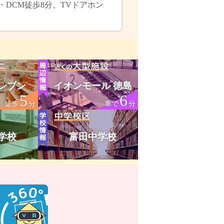
DCM徒歩8分。TVドアホン
レブン
イオンモール 徳島
5
6
徒歩
分
車で
分
学校
富田中学校