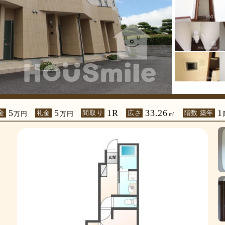
5
5
1R
33.26
1
金
礼金
間取り
広さ
階数 築年
万円
万円
㎡