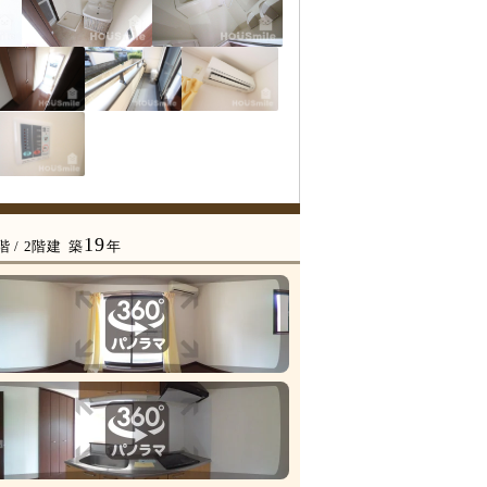
19
階 / 2階建
築
年