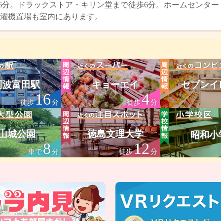
6分。ドラックストア・キリン堂まで徒歩6分。ホームセンター・
濯機置場も室内にあります。
阿波富田駅
キョーエイ
セブンイ
16
4
徒歩
分
徒歩
分
山城公園
徳島文理大学
昭和小
8
12
車で
分
徒歩
分