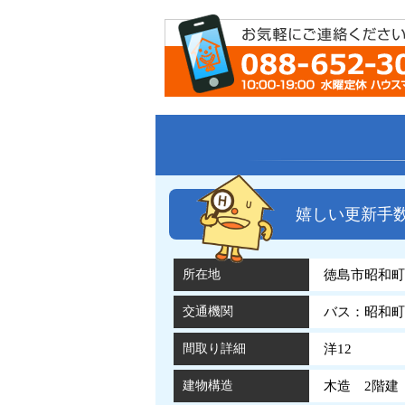
嬉しい更新手
所在地
徳島市昭和町7
交通機関
バス：昭和町
間取り詳細
洋12
建物構造
木造 2階建