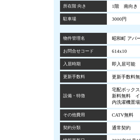
所在階 向き
1階 南向き
駐車場
3000円
物件管理名
昭和町 アパート
お問合せコード
614x10
入居時期
即入居可能
更新手数料
更新手数料無
宅配ボックス
設備・特徴
新料無料 イ
内洗濯機置
その他費用
CATV無料
契約分類
通常契約