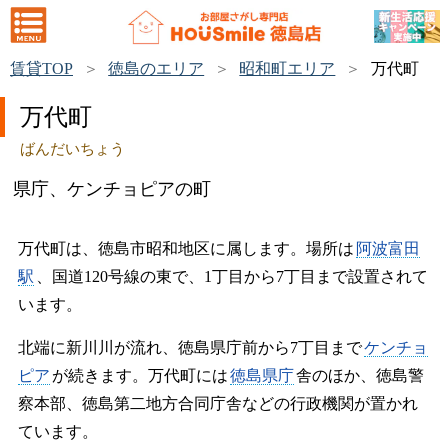
賃貸TOP
徳島のエリア
昭和町エリア
万代町
万代町
ばんだいちょう
県庁、ケンチョピアの町
万代町は、徳島市昭和地区に属します。場所は
阿波富田
駅
、国道120号線の東で、1丁目から7丁目まで設置されて
います。
北端に新川川が流れ、徳島県庁前から7丁目まで
ケンチョ
ピア
が続きます。万代町には
徳島県庁
舎のほか、徳島警
察本部、徳島第二地方合同庁舎などの行政機関が置かれ
ています。