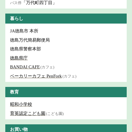
「万代町四丁目」
バス停
暮らし
JA徳島市 本所
徳島万代簡易郵便局
徳島県警察本部
徳島県庁
BANDAI CAFE
(カフェ)
ベーカリーカフェ PenFork
(カフェ)
教育
昭和小学校
育英認定こども園
(こども園)
お買い物