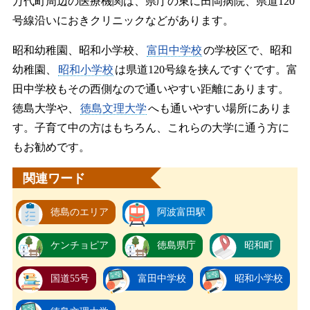
万代町周辺の医療機関は、県庁の東に田岡病院、県道120
号線沿いにおきクリニックなどがあります。
昭和幼稚園、昭和小学校、
富田中学校
の学校区で、昭和
幼稚園、
昭和小学校
は県道120号線を挟んですぐです。富
田中学校もその西側なので通いやすい距離にあります。
徳島大学や、
徳島文理大学
へも通いやすい場所にありま
す。子育て中の方はもちろん、これらの大学に通う方に
もお勧めです。
関連ワード
徳島のエリア
阿波富田駅
ケンチョピア
徳島県庁
昭和町
国道55号
富田中学校
昭和小学校