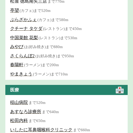
松屋 徳島南矢三店
まで770m
亭望
(カフェ)まで520m
ぷらざかふぇ
(カフェ)まで580m
クチーナ タケダ
(レストラン)まで450m
中国菜館 花梨
(レストラン)まで530m
みやび
(お好み焼き)まで880m
さくらんぼ2
(お好み焼き)まで950m
春陽軒
(ラーメン)まで200m
やまきょう
(ラーメン)まで710m
医療
稲山病院
まで520m
あすなろ診療所
まで640m
松田内科
まで650m
いしたに耳鼻咽喉科クリニック
まで660m