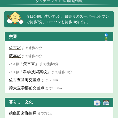
グリナージュ 107の周辺情報
春日公園が歩いて6分、最寄りのスーパーはセブン
で徒歩7分、ローソンも徒歩10分です。
交通
佐古駅
まで徒歩22分
蔵本駅
まで徒歩28分
「矢三東」
バス停
まで徒歩9分
「科学技術高校」
バス停
まで徒歩10分
佐古五番町交差点
まで1200m
徳大医学部前交差点
まで1530m
暮らし・文化
徳島田宮郵便局
まで780m