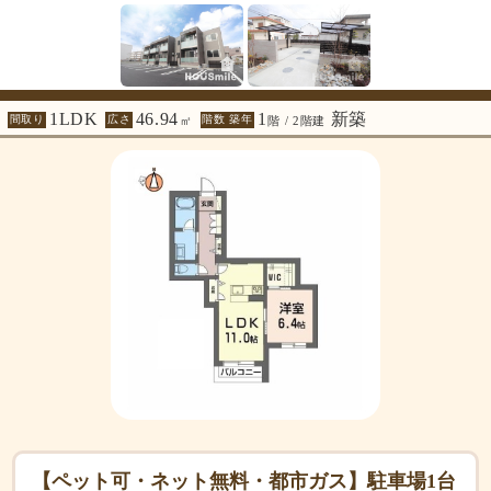
1LDK
46.94
1
新築
間取り
広さ
階数 築年
㎡
階 / 2階建
【ペット可・ネット無料・都市ガス】駐車場1台