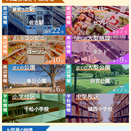
佐古駅
セブン
22
7
徒歩
分
徒歩
分
ローソン
タクト
10
9
徒歩
分
車で
分
春日公園
田宮公園
6
7
徒歩
分
車で
分
千松小学校
城西中学校
お部屋の特徴