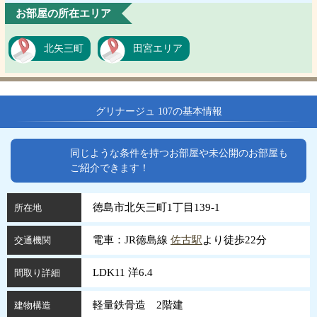
お部屋の所在エリア
北矢三町
田宮エリア
グリナージュ 107の基本情報
同じような条件を持つお部屋や未公開のお部屋も
ご紹介できます！
徳島市北矢三町1丁目139-1
所在地
電車：JR徳島線
佐古駅
より徒歩22分
交通機関
LDK11 洋6.4
間取り詳細
軽量鉄骨造 2階建
建物構造