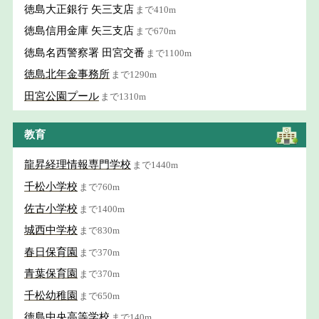
徳島大正銀行 矢三支店
まで410m
徳島信用金庫 矢三支店
まで670m
徳島名西警察署 田宮交番
まで1100m
徳島北年金事務所
まで1290m
田宮公園プール
まで1310m
教育
龍昇経理情報専門学校
まで1440m
千松小学校
まで760m
佐古小学校
まで1400m
城西中学校
まで830m
春日保育園
まで370m
青葉保育園
まで370m
千松幼稚園
まで650m
徳島中央高等学校
まで140m