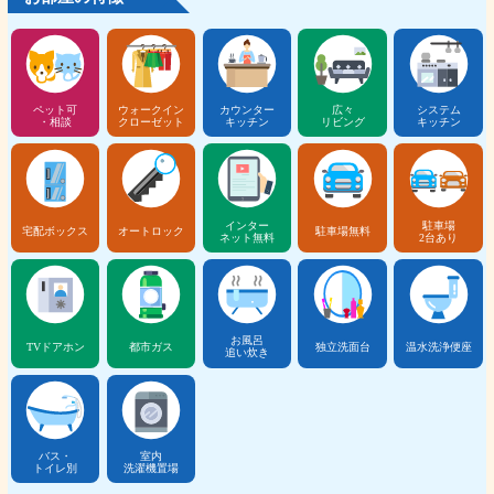
ペット可
ウォークイン
カウンター
広々
システム
・相談
クローゼット
キッチン
リビング
キッチン
インター
駐車場
宅配ボックス
オートロック
駐車場無料
ネット無料
2台あり
お風呂
TVドアホン
都市ガス
独立洗面台
温水洗浄便座
追い炊き
バス・
室内
トイレ別
洗濯機置場