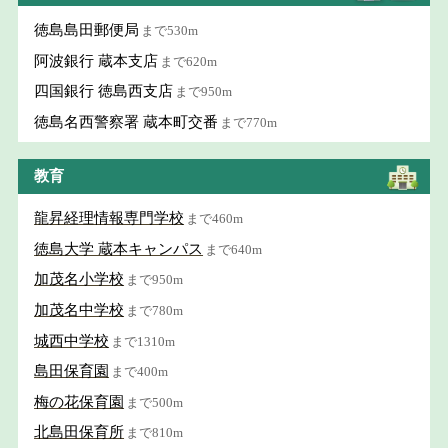
徳島島田郵便局
まで530m
阿波銀行 蔵本支店
まで620m
四国銀行 徳島西支店
まで950m
徳島名西警察署 蔵本町交番
まで770m
教育
龍昇経理情報専門学校
まで460m
徳島大学 蔵本キャンパス
まで640m
加茂名小学校
まで950m
加茂名中学校
まで780m
城西中学校
まで1310m
島田保育園
まで400m
梅の花保育園
まで500m
北島田保育所
まで810m