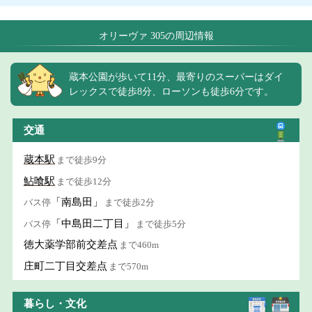
オリーヴァ 305の周辺情報
蔵本公園が歩いて11分、最寄りのスーパーはダイ
レックスで徒歩8分、ローソンも徒歩6分です。
交通
蔵本駅
まで徒歩9分
鮎喰駅
まで徒歩12分
「南島田」
バス停
まで徒歩2分
「中島田二丁目」
バス停
まで徒歩5分
徳大薬学部前交差点
まで460m
庄町二丁目交差点
まで570m
暮らし・文化