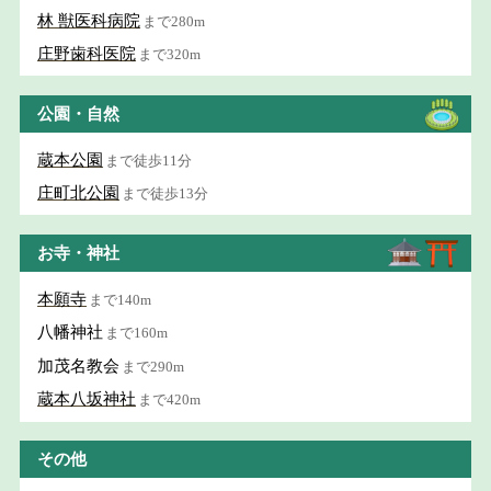
林 獣医科病院
まで280m
庄野歯科医院
まで320m
公園・自然
蔵本公園
まで徒歩11分
庄町北公園
まで徒歩13分
お寺・神社
本願寺
まで140m
八幡神社
まで160m
加茂名教会
まで290m
蔵本八坂神社
まで420m
その他