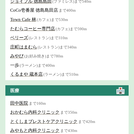
ジョイフル 徳島島田
(ファミレス)まで540m
CoCo壱番屋 徳島島田店
まで400m
Town Cafe 林
(カフェ)まで530m
たむらコーヒー専門店
(カフェ)まで590m
ベリーズ
(レストラン)まで310m
庄町はまむら
(レストラン)まで340m
みやび
(お好み焼き)まで780m
一歩
(ラーメン)まで400m
くるまや 蔵本店
(ラーメン)まで510m
医療
田中医院
まで160m
おかむら内科クリニック
まで350m
とくしまブレストケアクリニック
まで420m
みやもと内科クリニック
まで430m