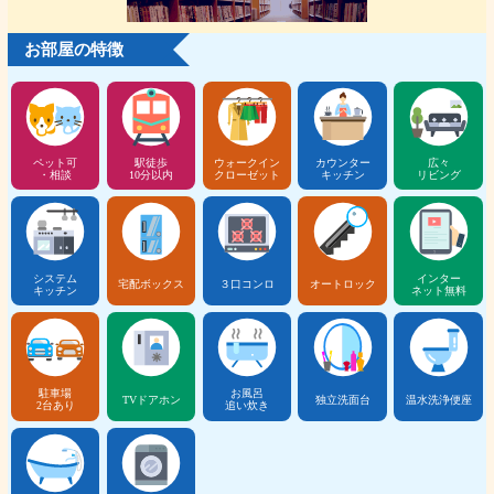
お部屋の特徴
ペット可
駅徒歩
ウォークイン
カウンター
広々
・相談
10分以内
クローゼット
キッチン
リビング
システム
インター
宅配ボックス
３口コンロ
オートロック
キッチン
ネット無料
駐車場
お風呂
TVドアホン
独立洗面台
温水洗浄便座
2台あり
追い炊き