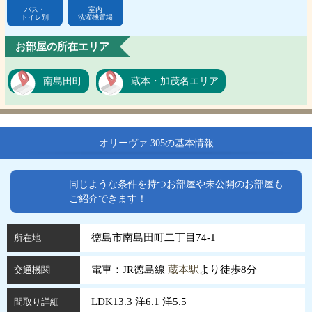
バス・
室内
トイレ別
洗濯機置場
お部屋の所在エリア
南島田町
蔵本・加茂名エリア
オリーヴァ 305の基本情報
同じような条件を持つお部屋や未公開のお部屋も
ご紹介できます！
徳島市南島田町二丁目74-1
所在地
電車：JR徳島線
蔵本駅
より徒歩8分
交通機関
LDK13.3 洋6.1 洋5.5
間取り詳細