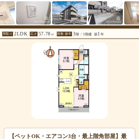
2LDK
57.78
3
1
間取り
広さ
階数 築年
㎡
階 / 3階建
築
年
【ペットOK・エアコン3台・最上階角部屋】最