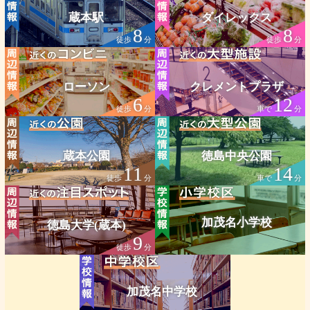
蔵本駅
ダイレックス
8
8
徒歩
分
徒歩
分
ローソン
クレメントプラザ
6
12
徒歩
分
車で
分
蔵本公園
徳島中央公園
11
14
徒歩
分
車で
分
加茂名小学校
徳島大学(蔵本)
9
徒歩
分
加茂名中学校