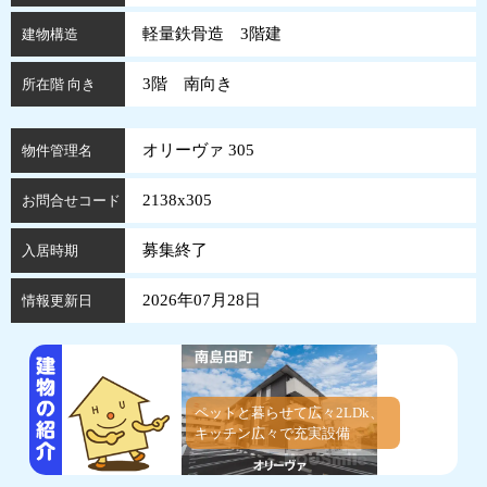
軽量鉄骨造 3階建
建物構造
3階 南向き
所在階 向き
オリーヴァ 305
物件管理名
2138x305
お問合せコード
募集終了
入居時期
2026年07月28日
情報更新日
ペットと暮らせて広々2LDk、
キッチン広々で充実設備