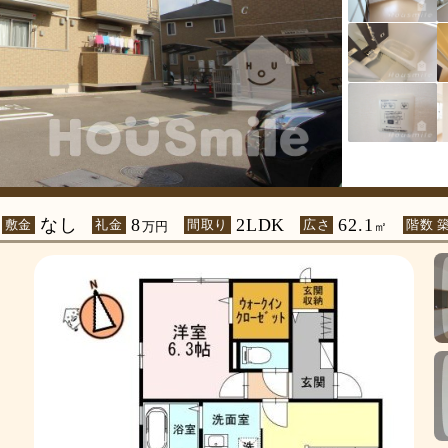
なし
8
2LDK
62.1
敷金
礼金
間取り
広さ
階数 
万円
㎡