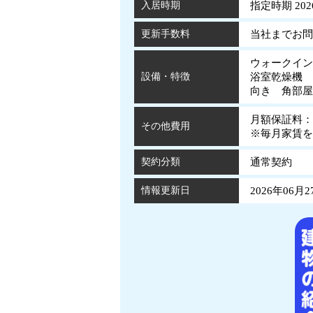
入居時期
指定時期 202
更新手数料
当社までお問
ウォークイ
設備・特徴
浴室乾燥機 
向き 角部屋
月額保証料：
その他費用
※毎月家賃を
契約分類
通常契約
情報更新日
2026年06月2