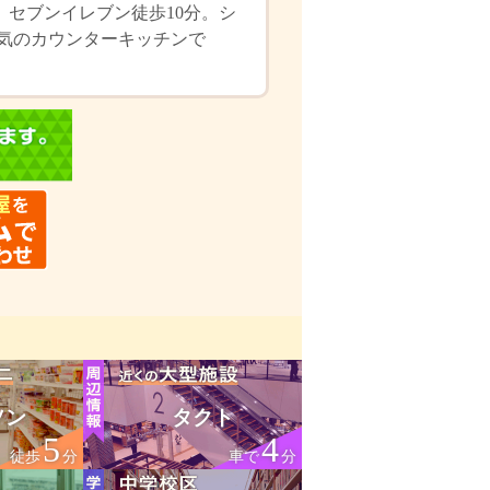
。セブンイレブン徒歩10分。シ
人気のカウンターキッチンで
ソン
タクト
5
4
徒歩
分
車で
分