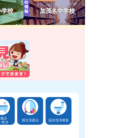
小学校
加茂名中学校
お風呂
独立洗面台
温水洗浄便座
い炊き