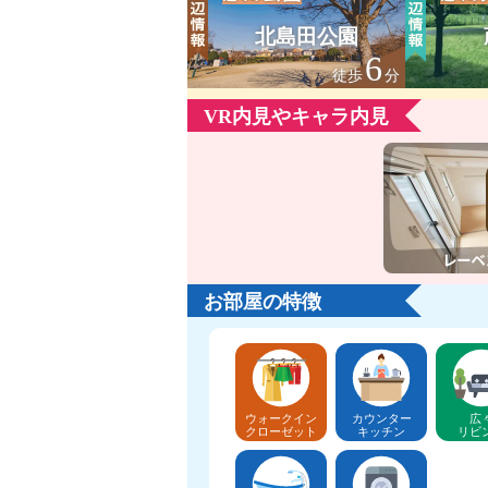
北島田公園
6
徒歩
分
VR内見やキャラ内見
お部屋の特徴
ウォークイン
カウンター
広
クローゼット
キッチン
リビ