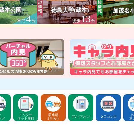
蔵本公園
徳島大学(蔵本)
加茂名
4
13
車で
分
徒歩
分
々
インター
駐車場
TVドアホン
２口コンロ
ング
ネット無料
2台あり
追