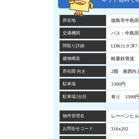
所在地
徳島市中島田
交通機関
バス：中島田
間取り詳細
LDK11.9 洋7.
建物構造
軽量鉄骨造 
所在階 向き
2階 南西向
駐車場
3300円
駐車場2台目
有り 3300
物件管理名
レーベンヒルズ
お問合せコード
316x202