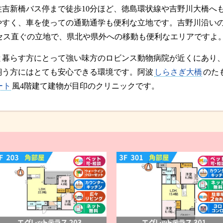
住吉新橋バス停まで徒歩10分ほど、徳島環状線や吉野川大橋へ
やすく、車を使っての通勤通学も便利な立地です。吉野川沿い
セス直ぐの立地で、県北や県外への移動も便利なエリアですよ
と暮らす方にとって強い味方のロビンス動物病院が近くにあり
飼う方にはとても安心できる環境です。阿波
しらさぎ大橋
のた
ート
風4階建て建物が目印のクリニックです。