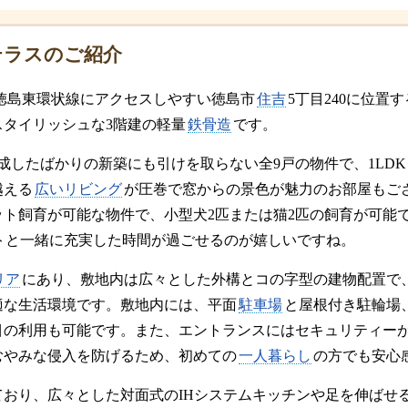
テラスのご紹介
徳島東環状線にアクセスしやすい徳島市
住吉
5丁目240に位置
スタイリッシュな3階建の軽量
鉄骨造
です。
に完成したばかりの新築にも引けを取らない全9戸の物件で、1LDK
越える
広いリビング
が圧巻で窓からの景色が魅力のお部屋もご
ット飼育が可能な物件で、小型犬2匹または猫2匹の飼育が可能
トと一緒に充実した時間が過ごせるのが嬉しいですね。
リア
にあり、敷地内は広々とした外構とコの字型の建物配置で
適な生活環境です。敷地内には、平面
駐車場
と屋根付き駐輪場
目の利用も可能です。また、エントランスにはセキュリティー
むやみな侵入を防げるため、初めての
一人暮らし
の方でも安心
ており、広々とした対面式のIHシステムキッチンや足を伸ばせ