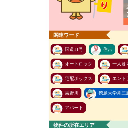
関連ワード
国道11号
住吉
オートロック
一人暮
宅配ボックス
エント
吉野川
徳島大学常三
アパート
物件の所在エリア