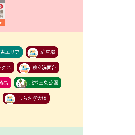
住吉エリア
駐車場
ックス
独立洗面台
徳島
北常三島公園
しらさぎ大橋