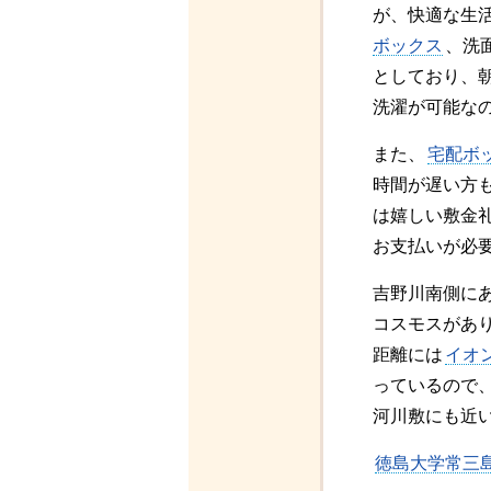
が、快適な生
ボックス
、洗
としており、
洗濯が可能な
また、
宅配ボ
時間が遅い方
は嬉しい敷金
お支払いが必
吉野川南側に
コスモスがあ
距離には
イオ
っているので
河川敷にも近
徳島大学常三