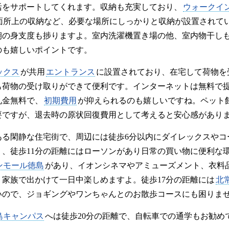
活をサポートしてくれます。収納も充実しており、
ウォークイ
面所上の収納など、必要な場所にしっかりと収納が設置されて
朝の身支度も捗りますよ。室内洗濯機置き場の他、室内物干し
のも嬉しいポイントです。
ックス
が共用
エントランス
に設置されており、在宅して荷物を
も荷物の受け取りができて便利です。インターネットは無料で
礼金無料で、
初期費用
が抑えられるのも嬉しいですね。ペット
要ですが、退去時の原状回復費用として考えると安心感があり
ある閑静な住宅街で、周辺には徒歩6分以内にダイレックスやコ
り、徒歩11分の距離にはローソンがあり日常の買い物に便利な
ンモール徳島
があり、イオンシネマやアミューズメント、衣料
、家族で出かけて一日中楽しめますよ。徒歩17分の距離には
北
いので、ジョギングやワンちゃんとのお散歩コースにも困りま
島キャンパス
へは徒歩20分の距離で、自転車での通学もお勧め