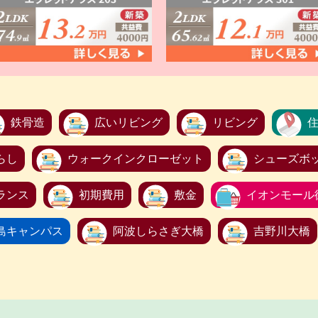
鉄骨造
広いリビング
リビング
らし
ウォークインクローゼット
シューズボ
ランス
初期費用
敷金
イオンモール
島キャンパス
阿波しらさぎ大橋
吉野川大橋