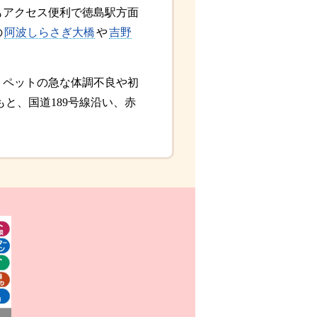
もアクセス便利で徳島駅方面
の
阿波しらさぎ大橋
や
吉野
。
、ペットの急な体調不良や初
もと、国道189号線沿い、赤