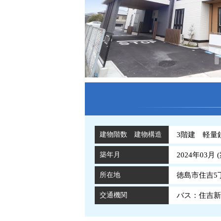
建物階数 建物構造
3階建 軽量
築年月
2024年03月 (
所在地
徳島市住吉5丁
交通機関
バス：住吉新