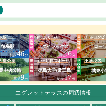
ア
徳島駅
ダイレックス
ロー
46
6
徒歩
分
徒歩
分
島中央公園
徳島大学(常三島)
城東小
9
17
車で
分
徒歩
分
エグレットテラスの周辺情報