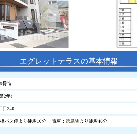
エグレットテラスの基本情報
鉄骨造
築
2
年
)
目240
橋バス停より徒歩10分 電車：
徳島駅
より徒歩46分