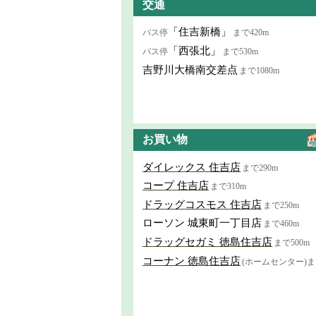
交通
「住吉新橋」
バス停
まで420m
「西張北」
バス停
まで530m
吉野川大橋南交差点
まで1080m
お買い物
ダイレックス 住吉店
まで290m
コープ 住吉店
まで310m
ドラッグコスモス 住吉店
まで250m
ローソン 城東町一丁目店
まで460m
ドラッグセガミ 徳島住吉店
まで500m
コーナン 徳島住吉店
(ホームセンター)まで