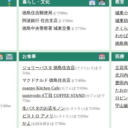
暮らし・文化
教育
徳島住吉郵便局
城東小
まで980m
阿波銀行 住吉支店
城東幼
まで500m
徳島中央警察署 城東交番
さくら
まで710m
わかば
徳島商
お食事
医療
ジョリーパスタ 徳島住吉店
立花耳
(ファミレス)まで
510m
北川内
マクドナルド 徳島住吉店
まで460m
豊田内
osanpo Kitchen Cafe
(カフェ)まで450m
たおか
sumiyoshi 4丁目 COFFEE STAND
(カフェ)まで
ロビン
770m
宇山歯
490m
生パスタのお店モノン
(レストラン)まで410m
ビストロ アメリ
(レストラン)まで420m
かよ
(お好み焼き)まで780m