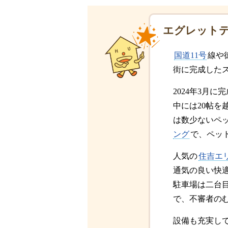
エグレット
国道11号
線や
街に完成した
2024年3月
中には20帖を
は数少ないペ
ング
で、ペッ
人気の
住吉エ
通気の良い快
駐車場は二台
で、不審者の
設備も充実し