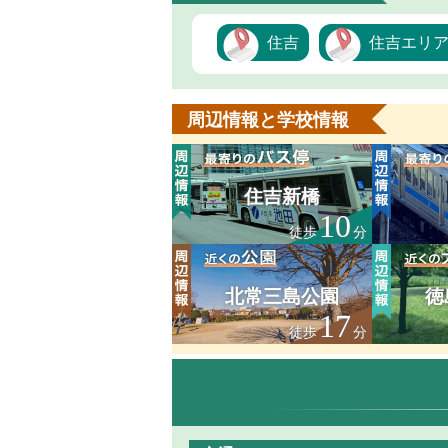
住吉
住吉エリ
周辺情報と学校情報
住吉新橋
10
徒歩
分
北常三島公園
徳
17
徒歩
分