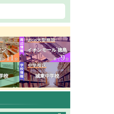
ソン
イオンモール 徳島
11
9
徒歩
分
車で
分
学校
城東中学校