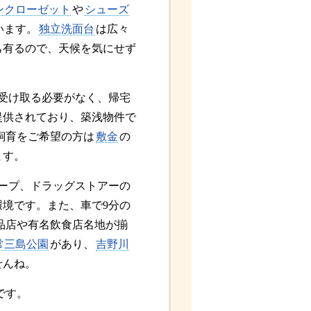
ンクローゼット
や
シューズ
います。
独立洗面台
は広々
も有るので、天候を気にせず
受け取る必要がなく、帰宅
提供されており、築浅物件で
飼育をご希望の方は
敷金
の
ます。
ープ、ドラッグストアーの
環境です。また、車で9分の
品店や有名飲食店名地が揃
常三島公園
があり、
吉野川
せんね。
です。