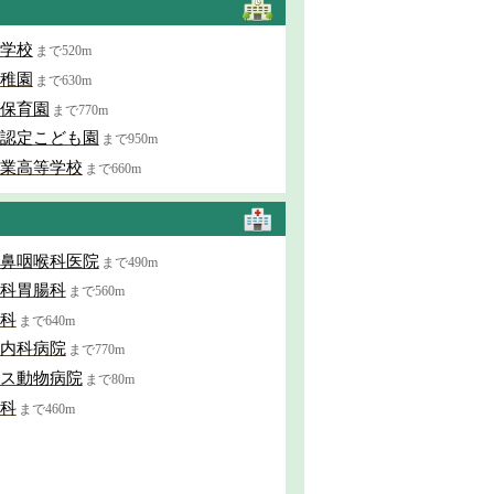
学校
まで520m
稚園
まで630m
保育園
まで770m
認定こども園
まで950m
業高等学校
まで660m
鼻咽喉科医院
まで490m
科胃腸科
まで560m
科
まで640m
内科病院
まで770m
ス動物病院
まで80m
科
まで460m