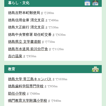
暮らし・文化
徳島吉野本町郵便局
まで280m
徳島信用金庫 渭北支店
まで490m
徳島大正銀行 渭北支店
まで530m
徳島中央警察署 助任町交番
まで630m
徳島県立 文学書道館
まで750m
徳島市水道局 前川分庁舎
まで1120m
吉の温泉
まで850m
教育
徳島大学 常三島キャンパス
まで1030m
徳島歯科学院専門学校
まで950m
助任小学校
まで680m
鳴門教育大学附属小学校
まで940m