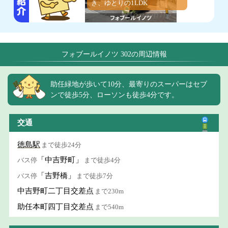
き、ゆとりの1LDK
フォブールイノツ 302の周辺情報
助任緑地が歩いて10分、最寄りのスーパーはセブ
ンで徒歩5分、ローソンも徒歩4分です。
交通
徳島駅
まで徒歩24分
「中吉野町」
バス停
まで徒歩4分
「吉野橋」
バス停
まで徒歩7分
中吉野町二丁目交差点
まで230m
助任本町四丁目交差点
まで540m