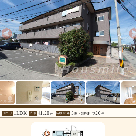
1LDK
41.28
3
20
間取り
広さ
階数 築年
㎡
階 / 3階建
築
年