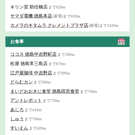
キリン堂 助任橋店
まで920m
ヤマダ電機 徳島本店
(家電)まで630m
カメラのキタムラ クレメントプラザ店
(家電)まで1420m
お食事
ココス 徳島中吉野町店
まで280m
松屋 徳島常三島店
まで670m
江戸屋珈琲 中吉野店
まで390m
どらむカン
まで560m
まいどおおきに食堂 徳島田宮食堂
まで740m
アントレポット
まで750m
あじろ
まで410m
しゅう
まで700m
すいえん
まで420m