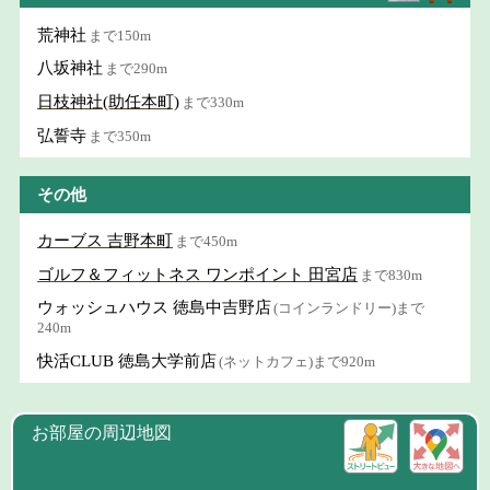
荒神社
まで150m
八坂神社
まで290m
日枝神社(助任本町)
まで330m
弘誓寺
まで350m
その他
カーブス 吉野本町
まで450m
ゴルフ＆フィットネス ワンポイント 田宮店
まで830m
ウォッシュハウス 徳島中吉野店
(コインランドリー)まで
240m
快活CLUB 徳島大学前店
(ネットカフェ)まで920m
お部屋の周辺地図