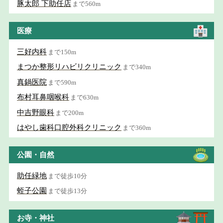
豚太郎 下助任店
まで560m
医療
三好内科
まで150m
まつか整形リハビリクリニック
まで340m
真鍋医院
まで590m
布村耳鼻咽喉科
まで630m
中吉野眼科
まで200m
はやし歯科口腔外科クリニック
まで360m
公園・自然
助任緑地
まで徒歩10分
蛭子公園
まで徒歩13分
お寺・神社