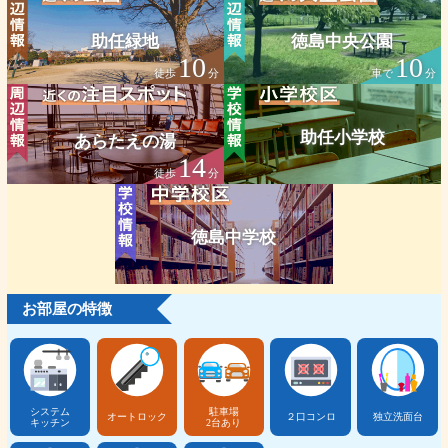
助任緑地
徳島中央公園
10
10
徒歩
分
車で
分
助任小学校
あらたえの湯
14
徒歩
分
徳島中学校
お部屋の特徴
システム
駐車場
オートロック
２口コンロ
独立洗面台
キッチン
2台あり