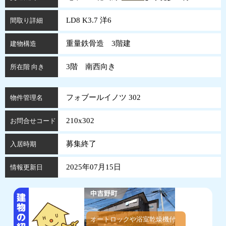
LD8 K3.7 洋6
間取り詳細
重量鉄骨造 3階建
建物構造
3階 南西向き
所在階 向き
フォブールイノツ 302
物件管理名
210x302
お問合せコード
募集終了
入居時期
2025年07月15日
情報更新日
オートロックや浴室乾燥機付