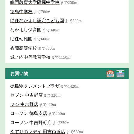
鳴門教育大学附属中学校
まで250m
徳島中学校
まで780m
助任なかよし認定こども園
まで230m
なかよし保育園
まで340m
助任幼稚園
まで660m
香蘭高等学校
まで660m
城ノ内中等教育学校
まで1150m
お買い物
徳島駅クレメントプラザ
まで1420m
セブン 中吉野店
まで320m
フジ 中吉野店
まで420m
ローソン 徳島支店
まで250m
ローソン 中吉野町店
まで250m
くすりのレデイ 田宮街道店
まで580m