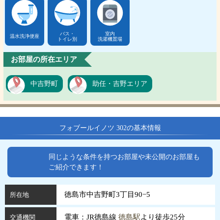
バス・
室内
温水洗浄便座
トイレ別
洗濯機置場
お部屋の所在エリア
中吉野町
助任・吉野エリア
フォブールイノツ 302の基本情報
同じような条件を持つお部屋や未公開のお部屋も
ご紹介できます！
徳島市中吉野町3丁目90−5
所在地
電車：JR徳島線
徳島駅
より徒歩25分
交通機関