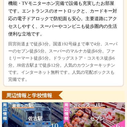
機能・TVモニターホン完備で設備も充実したお部屋
です。エントランスのオートロックと、カードキー対
応の電子ドアロックで防犯面も安心。主要道路にアク
セスしやすく、スーパーやコンビニも徒歩圏内の生活
便利な立地です。
田宮街道まで徒歩3分。国道192号線まで車で4分。スーパ
ーのセブン徒歩5分。スーパーのマルナカ徒歩6分。ファ
ミリーマート徒歩5分。ドラッグストア・コスモス徒歩6
分。JR佐古駅まで徒歩12分。人気のカウンターキッチン
です。インターネット無料です。人気の宅配ボックスも
完備です。
周辺情報と学校情報
佐古駅
セブン
10
6