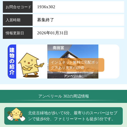
1936x302
お問合せコード
募集終了
入居時期
2026年01月31日
情報更新日
インタネット無料で宅配ボッ
クスあり充実の設備
アンベリール 302の周辺情報
北佐古緑地が歩いて6分、最寄りのスーパーはセブ
ンで徒歩6分、ファミリーマートも徒歩5分です。