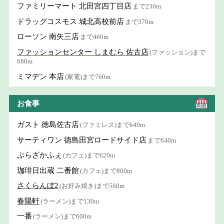
ファミリーマート 北田宮四丁目店
まで230m
ドラッグコスモス 城北高校前店
まで370m
ローソン 南矢三店
まで460m
ファッションセンター しまむら 佐古店
(ファッション)まで
680m
ミマデン 本店
(家電)まで760m
お食事
ガスト 徳島佐古店
(ファミレス)まで640m
サーティワン 徳島田宮ロードサイド店
まで640m
ぷらざかふぇ
(カフェ)まで620m
珈琲日出蔵 二番館
(カフェ)まで800m
さくらんぼ2
(お好み焼き)まで560m
春陽軒
(ラーメン)まで130m
一番
(ラーメン)まで600m