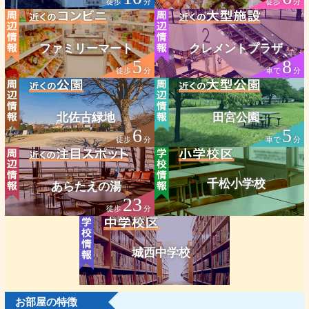
徒歩
分
徒歩
分
ファミリーマート
クレメントプラザ
5
8
徒歩
分
車で
分
北佐古緑地
田宮公園
6
5
徒歩
分
車で
分
千松小学校
あらたえの湯
23
徒歩
分
城西中学校
お部屋の特徴