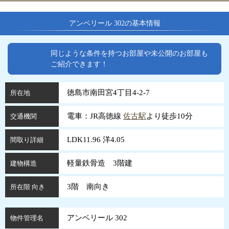
アンベリール 302の基本情報
同じような条件を持つお部屋や未公開のお部屋も
ご紹介できます！
徳島市南田宮4丁目4-2-7
所在地
電車：JR高徳線
佐古駅
より徒歩10分
交通機関
LDK11.96 洋4.05
間取り詳細
軽量鉄骨造 3階建
建物構造
3階 南向き
所在階 向き
アンベリール 302
物件管理名