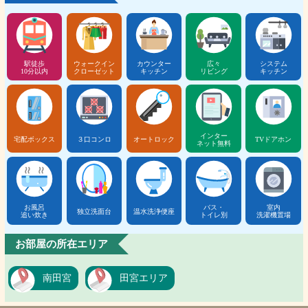
駅徒歩
ウォークイン
カウンター
広々
システム
10分以内
クローゼット
キッチン
リビング
キッチン
インター
宅配ボックス
３口コンロ
オートロック
TVドアホン
ネット無料
お風呂
バス・
室内
独立洗面台
温水洗浄便座
追い炊き
トイレ別
洗濯機置場
お部屋の所在エリア
南田宮
田宮エリア