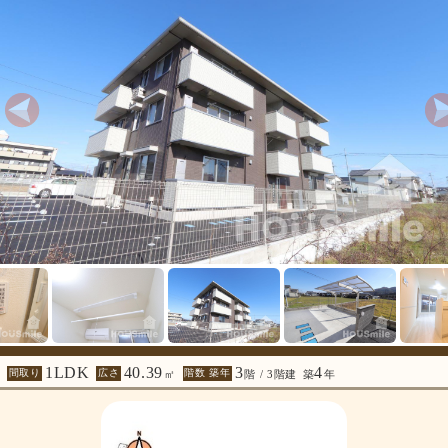
1LDK
40.39
3
4
間取り
広さ
階数 築年
㎡
階 / 3階建
築
年