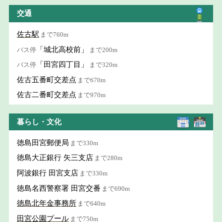
交通
佐古駅
まで760m
「城北高校前」
バス停
まで200m
「田宮四丁目」
バス停
まで320m
佐古五番町交差点
まで670m
佐古二番町交差点
まで970m
暮らし・文化
徳島田宮郵便局
まで330m
徳島大正銀行 矢三支店
まで280m
阿波銀行 田宮支店
まで330m
徳島名西警察署 田宮交番
まで690m
徳島北年金事務所
まで640m
田宮公園プール
まで750m