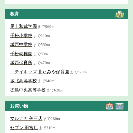
教育
尾上和裁学園
まで960m
千松小学校
まで210m
城西中学校
まで560m
千松幼稚園
まで80m
城西保育所
まで470m
ニチイキッズ 北たみや保育園
まで670m
城北高等学校
まで540m
徳島中央高等学校
まで620m
お買い物
マルナカ 矢三店
まで280m
セブン 田宮店
まで310m