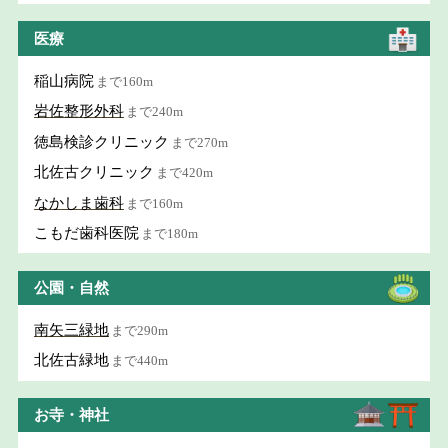
医療
稲山病院
まで160m
岩佐整形外科
まで240m
徳島検診クリニック
まで270m
北佐古クリニック
まで420m
なかしま歯科
まで160m
こもだ歯科医院
まで180m
公園・自然
南矢三緑地
まで290m
北佐古緑地
まで440m
お寺・神社