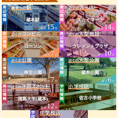
蔵本駅
スカイマート
15
14
徒歩
分
徒歩
分
ローソン
クレメントプラザ
7
10
徒歩
分
車で
分
椎宮公園
蔵本公園
7
6
徒歩
分
車で
分
佐古小学校
徳島大学(蔵本)
12
徒歩
分