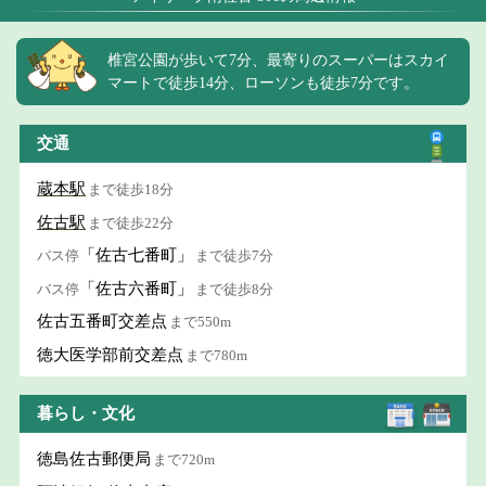
椎宮公園が歩いて7分、最寄りのスーパーはスカイ
マートで徒歩14分、ローソンも徒歩7分です。
交通
蔵本駅
まで徒歩18分
佐古駅
まで徒歩22分
「佐古七番町」
バス停
まで徒歩7分
「佐古六番町」
バス停
まで徒歩8分
佐古五番町交差点
まで550m
徳大医学部前交差点
まで780m
暮らし・文化
徳島佐古郵便局
まで720m