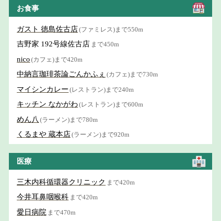
お食事
ガスト 徳島佐古店
(ファミレス)まで550m
吉野家 192号線佐古店
まで450m
nico
(カフェ)まで420m
中納言珈琲茶論ごんかふぇ
(カフェ)まで730m
マイシンカレー
(レストラン)まで240m
キッチン なかがわ
(レストラン)まで600m
めん八
(ラーメン)まで780m
くるまや 蔵本店
(ラーメン)まで920m
医療
三木内科循環器クリニック
まで420m
今井耳鼻咽喉科
まで420m
愛日病院
まで470m