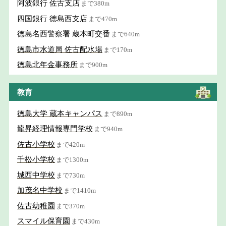
阿波銀行 佐古支店
まで380m
四国銀行 徳島西支店
まで470m
徳島名西警察署 蔵本町交番
まで640m
徳島市水道局 佐古配水場
まで170m
徳島北年金事務所
まで900m
教育
徳島大学 蔵本キャンパス
まで890m
龍昇経理情報専門学校
まで940m
佐古小学校
まで420m
千松小学校
まで1300m
城西中学校
まで730m
加茂名中学校
まで1410m
佐古幼稚園
まで370m
スマイル保育園
まで430m