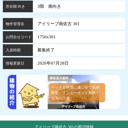
3階 南向き
所在階 向き
アイリーブ南佐古 301
物件管理名
1756x301
お問合せコード
募集終了
入居時期
2026年07月28日
情報更新日
ペットと快適に過ごせて収納
豊富、インターネット無料で
充実の設備
アイリーブ南佐古 301の周辺情報