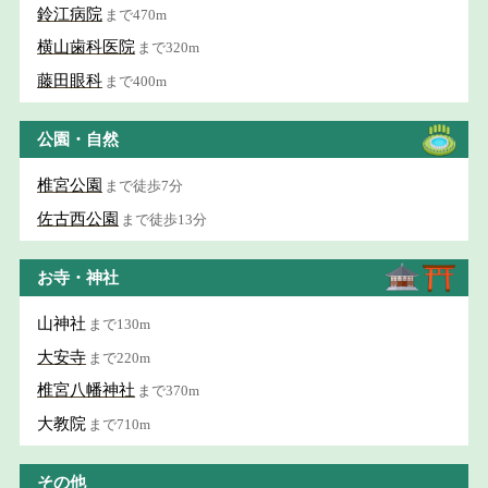
鈴江病院
まで470m
横山歯科医院
まで320m
藤田眼科
まで400m
公園・自然
椎宮公園
まで徒歩7分
佐古西公園
まで徒歩13分
お寺・神社
山神社
まで130m
大安寺
まで220m
椎宮八幡神社
まで370m
大教院
まで710m
その他