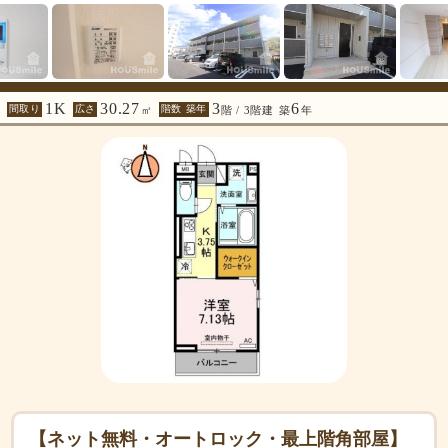
1K
30.27
3
6
間取り
広さ
階数 築年
㎡
階 / 3階建
築
年
【ネット無料・オートロック・最上階角部屋】