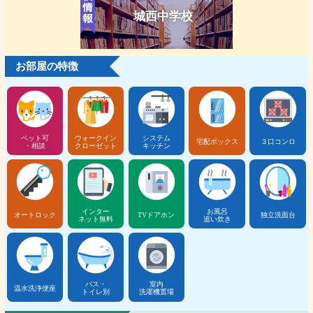
城西中学校
お部屋の特徴
ペット可
ウォークイン
システム
宅配ボックス
３口コンロ
・相談
クローゼット
キッチン
インター
お風呂
オートロック
TVドアホン
独立洗面台
ネット無料
追い炊き
バス・
室内
温水洗浄便座
トイレ別
洗濯機置場