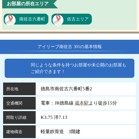
お部屋の所在エリア
南佐古六番町
佐古エリア
アイリーブ南佐古 301の基本情報
同じような条件を持つお部屋や未公開のお部屋も
ご紹介できます！
徳島市南佐古六番町5番2
所在地
電車：JR徳島線
蔵本駅
より徒歩15分
交通機関
K3.75 洋7.13
間取り詳細
軽量鉄骨造 3階建
建物構造