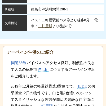
徳島市沖浜町栄開398-1
所在地
バス：二軒屋駅前バス停より徒歩8分 電
交通機関
車：
二軒屋駅
より徒歩8分
アーベイン沖浜のご紹介
国道55号
バイパスへアクセス良好、利便性の良さ
で人気の徳島市
沖浜町
に位置するアーベイン沖浜
をご紹介します。
2019年12月築の軽量鉄骨造3階建てで、
1LDK
のお
部屋全12戸の物件です。白と黒2色遣いのシック
でスタイリッシュな外観が周辺の閑静な住宅街に