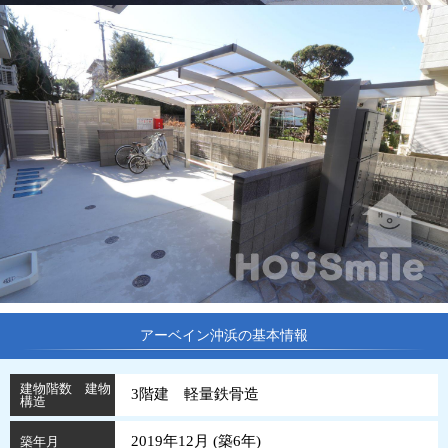
アーベイン沖浜の基本情報
建物階数 建物
3階建 軽量鉄骨造
構造
2019年12月 (
築
6
年
)
築年月