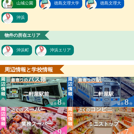
山城公園
徳島文理大学
徳島文理大
沖浜
物件の所在エリア
沖浜町
沖浜エリア
周辺情報と学校情報
二軒屋駅前
二軒屋駅
8
8
徒歩
分
徒歩
分
業務スーパー
ミニストップ
9
7
徒歩
分
徒歩
分