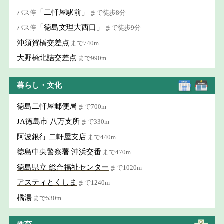
「二軒屋駅前」
バス停
まで徒歩8分
「徳島文理大西口」
バス停
まで徒歩9分
沖須賀橋交差点
まで740m
大野橋北詰交差点
まで990m
暮らし・文化
徳島二軒屋郵便局
まで700m
JA徳島市 八万支所
まで330m
阿波銀行 二軒屋支店
まで440m
徳島中央警察署 沖浜交番
まで470m
徳島県立 総合福祉センター
まで1020m
アスティとくしま
まで1240m
橘湯
まで530m