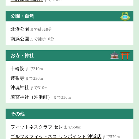
公園・自然
北浜公園
まで徒歩8分
南浜公園
まで徒歩10分
お寺・神社
十輪院
まで210m
遵敬寺
まで230m
沖魂神社
まで310m
若宮神社（沖浜町）
まで330m
その他
フィットネスクラブ セレ
まで550m
ゴルフ＆フィットネス ワンポイント 沖浜店
まで570m