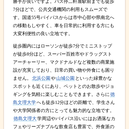
勝手が良いですよ。バス停二軒屋駅前までも徒歩
7分ほどで、公共交通機関の利用もスムーズで
す。国道55号バイパスからは市中心部や県南北へ
の移動もしやすく、車を日常的に利用する方にも
大変利便性の良い立地です。
徒歩圏内にはローソンが徒歩7分でミニストップ
が徒歩8分ほど、スーパー百姓市やドラッグスト
アーチャーリー、マクドナルドなど複数の商業施
設が充実しており、日常の買い物や外食にも困り
ません。
北浜公園
や
山城公園
といった緑豊かな
スポットも近くにあり、ペットとのお散歩やジョ
ギングを気軽に楽しむこともできます。さらに
徳
島文理大学
へも徒歩12分ほどの距離で、学生さん
や大学関係者の方にとっても魅力的な立地です。
徳島文理大
学周辺やバイパス沿いにはお洒落なカ
フェやリーズナブルな飲食店も豊富で、外食派の