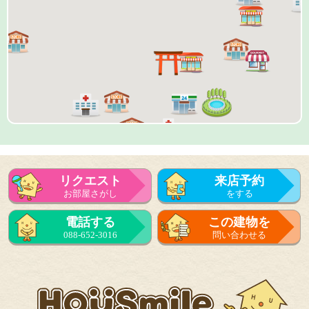
リクエスト
来店予約
お部屋さがし
をする
来店予約
電話する
この建物を
をする
088-652-3016
問い合わせる
フォーム
で問い合せる