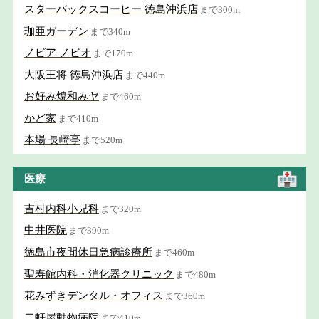
スターバックスコーヒー 徳島沖浜店
まで300m
珈亜ガーデン
まで340m
ノビア ノビオ
まで170m
大阪王将 徳島沖浜店
まで440m
お好み焼和みヤ
まで460m
かど家
まで410m
本場 長崎亭
まで520m
医療
吉村内科小児科
まで320m
中井医院
まで390m
徳島市夜間休日急病診療所
まで460m
聖寿館内科・消化器クリニック
まで480m
花みずきデンタル・オフィス
まで360m
二軒屋動物病院
まで410m