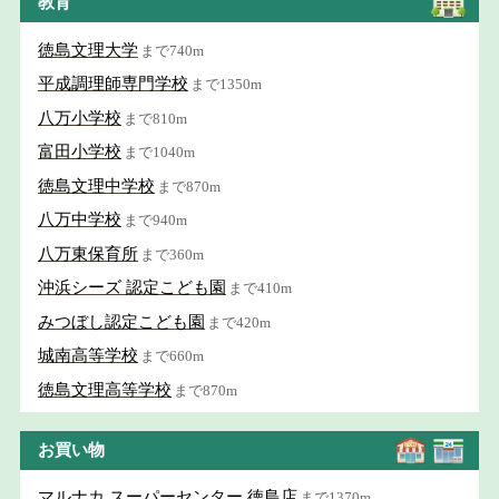
教育
徳島文理大学
まで740m
平成調理師専門学校
まで1350m
八万小学校
まで810m
富田小学校
まで1040m
徳島文理中学校
まで870m
八万中学校
まで940m
八万東保育所
まで360m
沖浜シーズ 認定こども園
まで410m
みつぼし認定こども園
まで420m
城南高等学校
まで660m
徳島文理高等学校
まで870m
お買い物
マルナカ スーパーセンター 徳島店
まで1370m