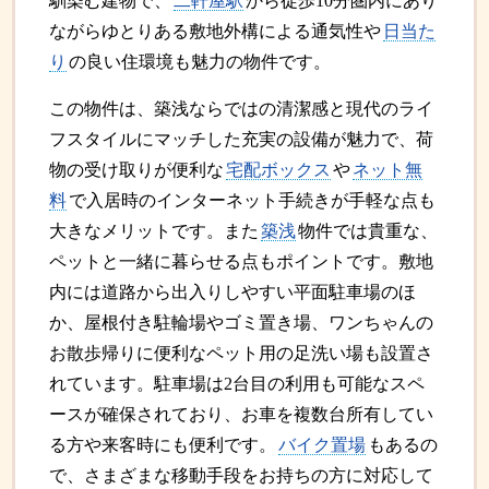
馴染む建物で、
二軒屋駅
から徒歩10分圏内にあり
ながらゆとりある敷地外構による通気性や
日当た
り
の良い住環境も魅力の物件です。
この物件は、築浅ならではの清潔感と現代のライ
フスタイルにマッチした充実の設備が魅力で、荷
物の受け取りが便利な
宅配ボックス
や
ネット無
料
で入居時のインターネット手続きが手軽な点も
大きなメリットです。また
築浅
物件では貴重な、
ペットと一緒に暮らせる点もポイントです。敷地
内には道路から出入りしやすい平面駐車場のほ
か、屋根付き駐輪場やゴミ置き場、ワンちゃんの
お散歩帰りに便利なペット用の足洗い場も設置さ
れています。駐車場は2台目の利用も可能なスペ
ースが確保されており、お車を複数台所有してい
る方や来客時にも便利です。
バイク置場
もあるの
で、さまざまな移動手段をお持ちの方に対応して