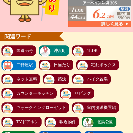
関連ワード
国道55号
沖浜町
1LDK
二軒屋駅
日当たり
宅配ボックス
ネット無料
築浅
バイク置場
カウンターキッチン
リビング
ウォークインクローゼット
室内洗濯機置場
TVドアホン
駅近物件
北浜公園