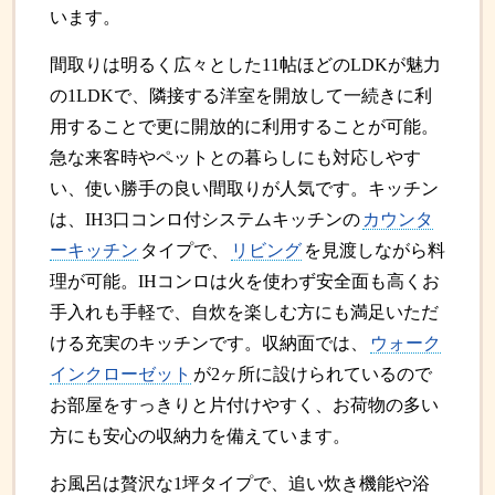
います。
間取りは明るく広々とした11帖ほどのLDKが魅力
の1LDKで、隣接する洋室を開放して一続きに利
用することで更に開放的に利用することが可能。
急な来客時やペットとの暮らしにも対応しやす
い、使い勝手の良い間取りが人気です。キッチン
は、IH3口コンロ付システムキッチンの
カウンタ
ーキッチン
タイプで、
リビング
を見渡しながら料
理が可能。IHコンロは火を使わず安全面も高くお
手入れも手軽で、自炊を楽しむ方にも満足いただ
ける充実のキッチンです。収納面では、
ウォーク
インクローゼット
が2ヶ所に設けられているので
お部屋をすっきりと片付けやすく、お荷物の多い
方にも安心の収納力を備えています。
お風呂は贅沢な1坪タイプで、追い炊き機能や浴