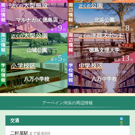
マルナカSC徳島店
北浜公園
9
8
車で
分
徒歩
分
山城公園
徳島文理大学
5
13
車で
分
徒歩
分
八万小学校
八万中学校
アーベイン沖浜の周辺情報
交通
二軒屋駅
まで徒歩8分