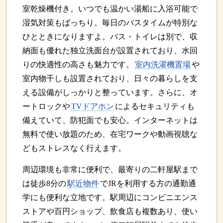
室乾燥機付き。いつでも温かい湯船に入浴可能で
湿気対策もばっちり。毎日のバスタイムが特別な
ひとときになりますよ。バス・トイレは別で、収
納面も優れた独立洗面台が設置されており、水回
りの快適性の高さも魅力です。
室内洗濯機置場
や
室内物干しも設置されており、日々の暮らしを支
える設備がしっかりと整っています。さらに、オ
ートロックや
TVドアホン
によるセキュリティも
備えていて、防犯面でも安心。インターネットは
無料で使い放題のため、在宅ワークや動画視聴な
どもストレスなく行えます。
周辺環境も非常に便利で、最寄りの二軒屋駅まで
は徒歩8分の
駅近物件
でJRを利用する方の通勤通
学にも便利な立地です。駅周辺にコンビニエンス
ストアや百円ショップ、飲食店も複数あり、使い