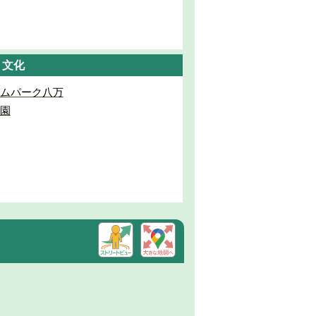
・文化
ムパーク八万
園