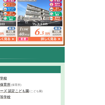
学校
保育所
(保育所)
ーズ 認定こども園
(こども園)
等学校