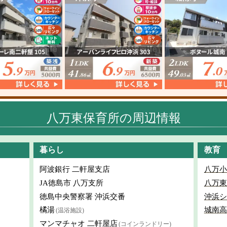
八万東保育所の周辺情報
暮らし
教育
阿波銀行 二軒屋支店
八万小
JA徳島市 八万支所
八万東
徳島中央警察署 沖浜交番
沖浜シ
橘湯
城南高
(温浴施設)
マンマチャオ 二軒屋店
(コインランドリー)