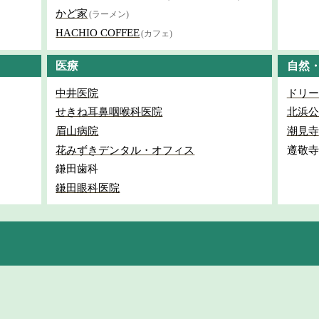
かど家
(ラーメン)
HACHIO COFFEE
(カフェ)
医療
自然
中井医院
ドリー
せきね耳鼻咽喉科医院
北浜公
眉山病院
潮見寺
花みずきデンタル・オフィス
遵敬寺
鎌田歯科
鎌田眼科医院