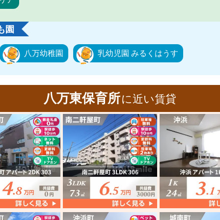
も園
八万幼稚園
乳幼児園 みるくはうす
八万東保育所
に近い賃貸