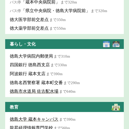
「蔵本中央病院前」
バス停
まで320m
「県立中央病院・徳島大学病院前」
バス停
まで320m
徳大医学部前交差点
まで350m
徳大薬学部前交差点
まで550m
暮らし・文化
徳島大学病院内郵便局
まで310m
四国銀行 徳島西支店
まで330m
阿波銀行 蔵本支店
まで390m
徳島名西警察署 蔵本町交番
まで290m
徳島市水道局 佐古配水場
まで640m
教育
徳島大学 蔵本キャンパス
まで390m
龍昇経理情報専門学校
まで560m