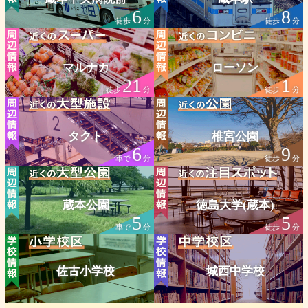
6
8
徒歩
分
徒歩
分
マルナカ
ローソン
21
1
徒歩
分
徒歩
分
タクト
椎宮公園
6
9
車で
分
徒歩
分
蔵本公園
徳島大学(蔵本)
5
5
車で
分
徒歩
分
佐古小学校
城西中学校