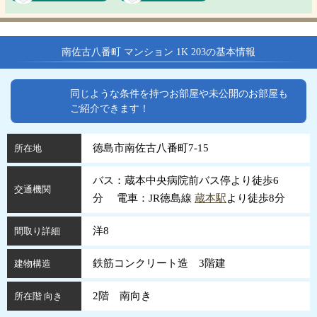
南佐古八番町 マンション 1K 203の基本情報
同じような条件を持つお部屋や未公開のお部屋も
ご紹介できます！
徳島市南佐古八番町7-15
所在地
バス：蔵本中央病院前バス停より徒歩6
交通機関
分 電車：JR徳島線
蔵本駅
より徒歩8分
洋8
間取り詳細
鉄筋コンクリート造 3階建
建物構造
2階 南向き
所在階 向き