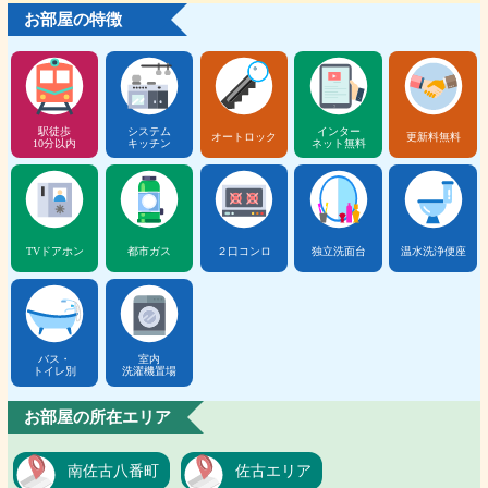
お部屋の特徴
駅徒歩
システム
インター
オートロック
更新料無料
10分以内
キッチン
ネット無料
TVドアホン
都市ガス
２口コンロ
独立洗面台
温水洗浄便座
バス・
室内
トイレ別
洗濯機置場
お部屋の所在エリア
南佐古八番町
佐古エリア