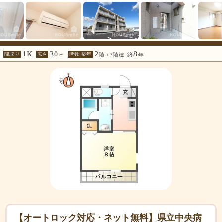
1K
30
2
8
間取り
広さ
階数 築年
㎡
階 / 3階建
築
年
【オートロック対応・ネット無料】県立中央病