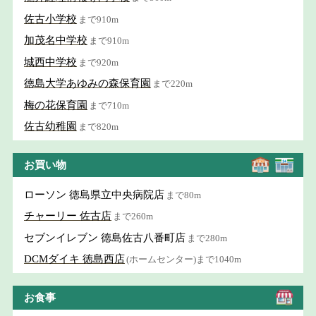
佐古小学校
まで910m
加茂名中学校
まで910m
城西中学校
まで920m
徳島大学あゆみの森保育園
まで220m
梅の花保育園
まで710m
佐古幼稚園
まで820m
お買い物
ローソン 徳島県立中央病院店
まで80m
チャーリー 佐古店
まで260m
セブンイレブン 徳島佐古八番町店
まで280m
DCMダイキ 徳島西店
(ホームセンター)まで1040m
お食事