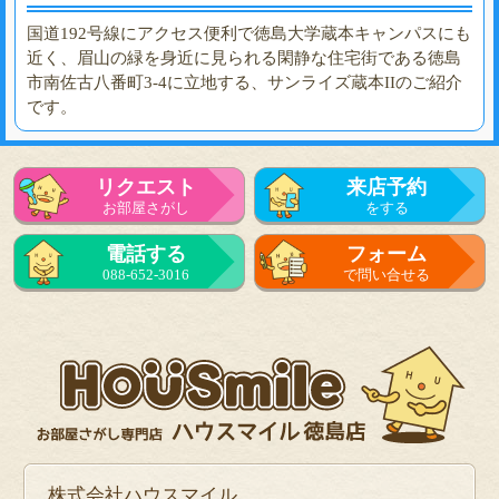
国道192号線にアクセス便利で徳島大学蔵本キャンパスにも
近く、眉山の緑を身近に見られる閑静な住宅街である徳島
市南佐古八番町3-4に立地する、サンライズ蔵本IIのご紹介
です。
リクエスト
来店予約
お部屋さがし
をする
電話する
フォーム
088-652-3016
で問い合せる
株式会社ハウスマイル