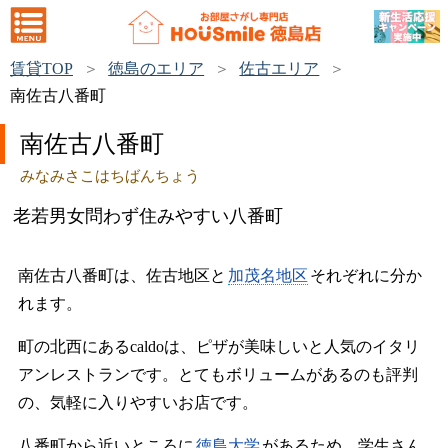
賃貸TOP
徳島のエリア
佐古エリア
南佐古八番町
南佐古八番町
みなみさこはちばんちょう
老若男女問わず住みやすい八番町
南佐古八番町は、佐古地区と
加茂名地区
それぞれに分か
れます。
町の北西にあるcaldoは、ピザが美味しいと人気のイタリ
アンレストランです。とてもボリュームがあるのも評判
の、気軽に入りやすいお店です。
八番町から近いところに
徳島大学
があるため、学生さん