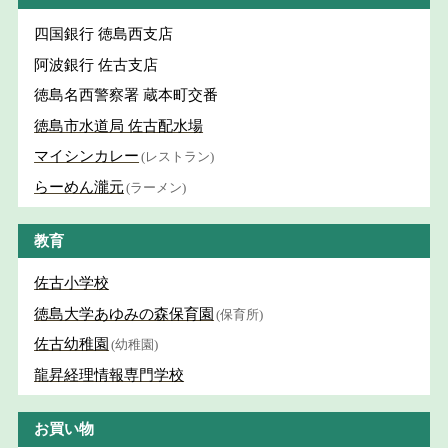
四国銀行 徳島西支店
阿波銀行 佐古支店
徳島名西警察署 蔵本町交番
徳島市水道局 佐古配水場
マイシンカレー
(レストラン)
らーめん瀧元
(ラーメン)
教育
佐古小学校
徳島大学あゆみの森保育園
(保育所)
佐古幼稚園
(幼稚園)
龍昇経理情報専門学校
お買い物