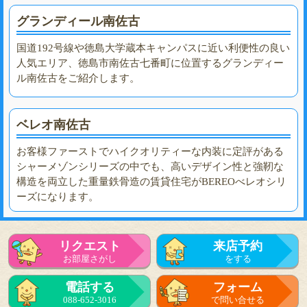
グランディール南佐古
国道192号線や徳島大学蔵本キャンパスに近い利便性の良い
人気エリア、徳島市南佐古七番町に位置するグランディー
ル南佐古をご紹介します。
ベレオ南佐古
お客様ファーストでハイクオリティーな内装に定評がある
シャーメゾンシリーズの中でも、高いデザイン性と強靭な
構造を両立した重量鉄骨造の賃貸住宅がBEREOべレオシリ
ーズになります。
リクエスト
来店予約
お部屋さがし
をする
電話する
フォーム
088-652-3016
で問い合せる