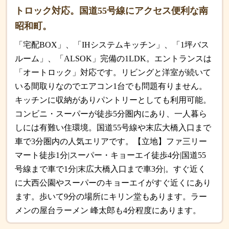
トロック対応。国道55号線にアクセス便利な南
昭和町。
「宅配BOX」、「IHシステムキッチン」、「1坪バス
ルーム」、「ALSOK」完備の1LDK。エントランスは
「オートロック」対応です。リビングと洋室が続いて
いる間取りなのでエアコン1台でも問題有りません。
キッチンに収納がありパントリーとしても利用可能。
コンビニ・スーパーが徒歩5分圏内にあり、一人暮ら
しには有難い住環境。国道55号線や末広大橋入口まで
車で3分圏内の人気エリアです。【立地】ファ三リー
マート徒歩1分|スーパー・キョーエイ徒歩4分|国道55
号線まで車で1分|末広大橋入口まで車3分|。すぐ近く
に大西公園やスーパーのキョーエイがすぐ近くにあり
ます。歩いて9分の場所にキリン堂もあります。ラー
メンの屋台ラーメン 峰太郎も4分程度にあります。