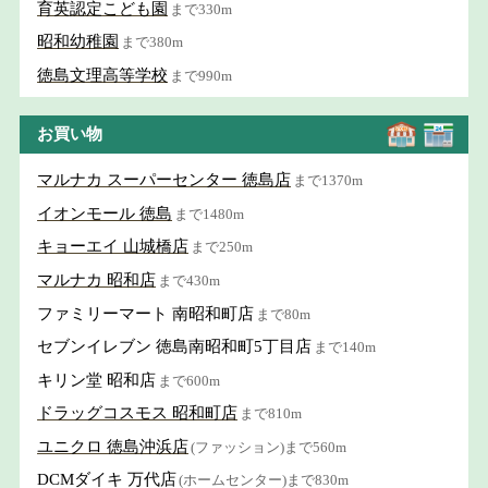
育英認定こども園
まで330m
昭和幼稚園
まで380m
徳島文理高等学校
まで990m
お買い物
マルナカ スーパーセンター 徳島店
まで1370m
イオンモール 徳島
まで1480m
キョーエイ 山城橋店
まで250m
マルナカ 昭和店
まで430m
ファミリーマート 南昭和町店
まで80m
セブンイレブン 徳島南昭和町5丁目店
まで140m
キリン堂 昭和店
まで600m
ドラッグコスモス 昭和町店
まで810m
ユニクロ 徳島沖浜店
(ファッション)まで560m
DCMダイキ 万代店
(ホームセンター)まで830m