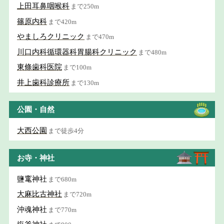
上田耳鼻咽喉科
まで250m
篠原内科
まで420m
やましろクリニック
まで470m
川口内科循環器科胃腸科クリニック
まで480m
東條歯科医院
まで100m
井上歯科診療所
まで130m
公園・自然
大西公園
まで徒歩4分
お寺・神社
鹽竃神社
まで680m
大麻比古神社
まで720m
沖魂神社
まで770m