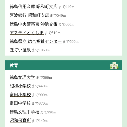
徳島信用金庫 昭和町支店
まで440m
阿波銀行 昭和町支店
まで540m
徳島中央警察署 沖浜交番
まで600m
アスティとくしま
まで510m
徳島県立 総合福祉センター
まで590m
ほてい温泉
まで1060m
教育
徳島文理大学
まで500m
昭和小学校
まで440m
富田小学校
まで900m
富田中学校
まで370m
徳島文理中学校
まで990m
昭和保育所
まで140m