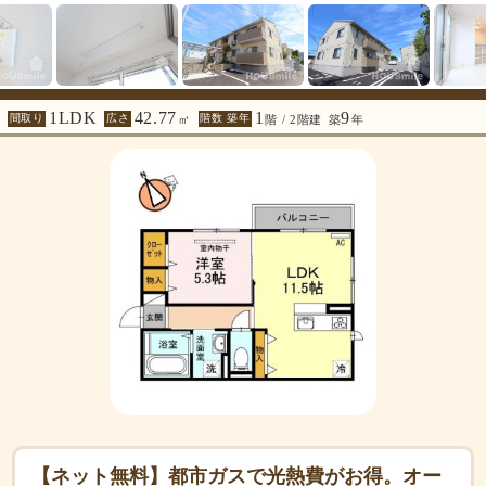
1LDK
42.77
1
9
間取り
広さ
階数 築年
㎡
階 / 2階建
築
年
【ネット無料】都市ガスで光熱費がお得。オー