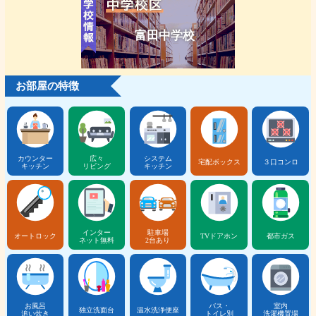
富田中学校
お部屋の特徴
カウンター
広々
システム
宅配ボックス
３口コンロ
キッチン
リビング
キッチン
インター
駐車場
オートロック
TVドアホン
都市ガス
ネット無料
2台あり
お風呂
バス・
室内
独立洗面台
温水洗浄便座
追い炊き
トイレ別
洗濯機置場