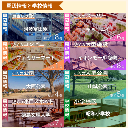
周辺情報と学校情報
阿波富田駅
キョーエイ
18
6
徒歩
分
徒歩
分
ファミリーマート
イオンモール 徳島
1
8
徒歩
分
車で
分
大西公園
山城公園
4
5
徒歩
分
車で
分
昭和小学校
徳島文理大学
7
徒歩
分