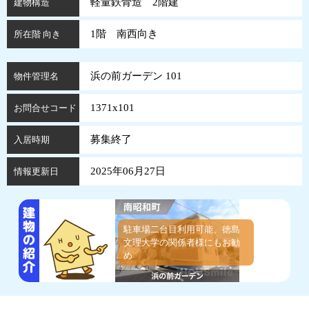
軽量鉄骨造 2階建
建物構造
1階 南西向き
所在階 向き
浜の前ガーデン 101
物件管理名
1371x101
お問合せコード
募集終了
入居時期
2025年06月27日
情報更新日
駐車場二台目利用可能、徳島
文理大学の関係者様にもお勧
め