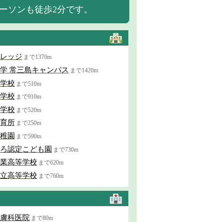
ーソンも徒歩2分です。
レッジ
まで1370m
学 常三島キャンパス
まで1420m
学校
まで510m
学校
まで910m
学校
まで520m
育所
まで250m
稚園
まで590m
ろ認定こども園
まで730m
業高等学校
まで620m
立高等学校
まで760m
膚科医院
まで80m