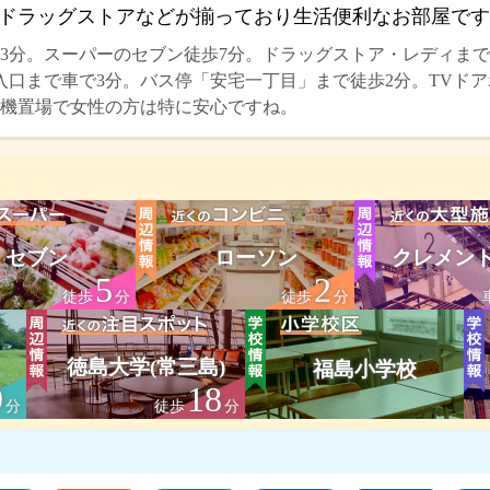
ドラッグストアなどが揃っており生活便利なお部屋です
3分。スーパーのセブン徒歩7分。ドラッグストア・レディまで
入口まで車で3分。バス停「安宅一丁目」まで徒歩2分。TVド
機置場で女性の方は特に安心ですね。
セブン
ローソン
クレメン
5
2
徒歩
分
徒歩
分
徳島大学(常三島)
福島小学校
9
18
分
徒歩
分