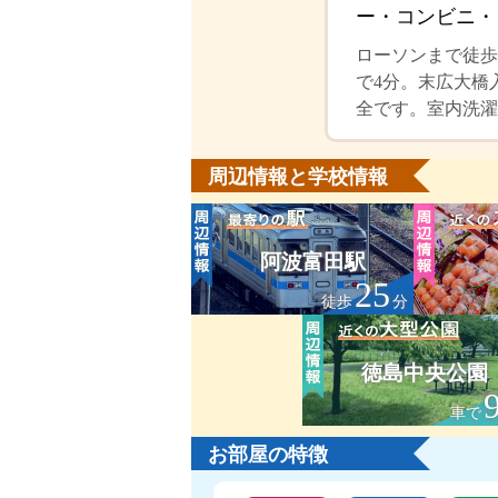
ー・コンビニ・
ローソンまで徒歩
で4分。末広大橋
全です。室内洗濯
周辺情報と学校情報
阿波富田駅
25
徒歩
分
徳島中央公園
車で
お部屋の特徴