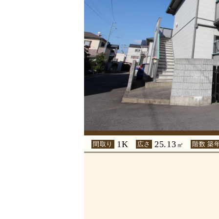
1K
25.13
間取り
広さ
階数 築
㎡