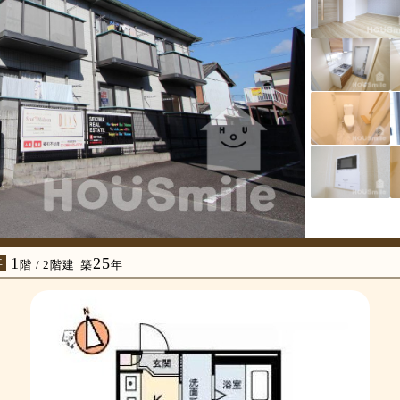
1
25
年
階 / 2階建
築
年