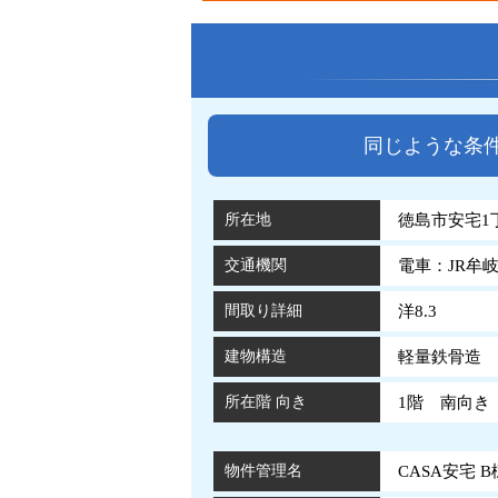
同じような条
所在地
徳島市安宅1丁
交通機関
電車：JR牟
間取り詳細
洋8.3
建物構造
軽量鉄骨造 
所在階 向き
1階 南向き
物件管理名
CASA安宅 B棟