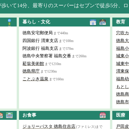
歩いて14分、最寄りのスーパーはセブンで徒歩5分、ロ
暮らし・文化
教育
徳島安宅郵便局
穴吹カ
まで440m
四国銀行 渭東支店
徳島大
まで100m
阿波銀行 福島支店
福島小
まで370m
徳島中央警察署 福島交番
城東小
まで260m
菘翁美術館
城東中
まで1210m
徳島県庁
渭東保
まで1230m
ことぶき温泉
福島幼
まで160m
もとし
徳島商
徳島市
お食事
医療
ジョリーパスタ 徳島住吉店
戸田皮
(ファミレス)まで