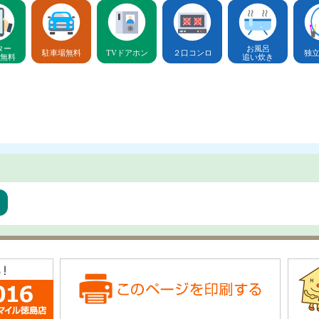
ター
お風呂
駐車場無料
TVドアホン
２口コンロ
独
無料
追い炊き
ア