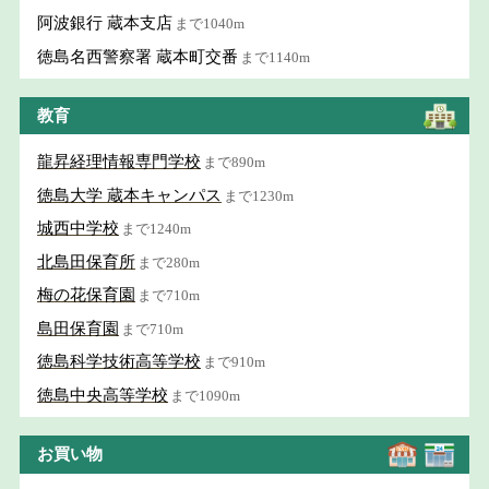
阿波銀行 蔵本支店
まで1040m
徳島名西警察署 蔵本町交番
まで1140m
教育
龍昇経理情報専門学校
まで890m
徳島大学 蔵本キャンパス
まで1230m
城西中学校
まで1240m
北島田保育所
まで280m
梅の花保育園
まで710m
島田保育園
まで710m
徳島科学技術高等学校
まで910m
徳島中央高等学校
まで1090m
お買い物