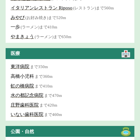
イタリアンレストラン Riposo
(レストラン)まで560m
みやび
(お好み焼き)まで520m
一歩
(ラーメン)まで410m
やまきょう
(ラーメン)まで650m
医療
東洋病院
まで350m
高橋小児科
まで360m
虹の橋病院
まで410m
水の都記念病院
まで470m
庄野歯科医院
まで420m
いない歯科医院
まで460m
公園・自然