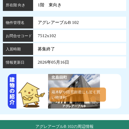
1階 東向き
所在階 向き
アグレアーブルB 102
物件管理名
7512x102
お問合せコード
募集終了
入居時期
2026年05月16日
情報更新日
蔵本駅や田宮街道にも近く買
い物便利
アグレアーブルB 102の周辺情報