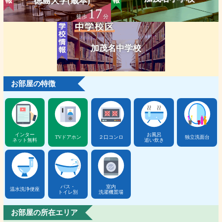
徳島大学(蔵本)
17
徒歩
分
加茂名中学校
お部屋の特徴
インター
お風呂
TVドアホン
２口コンロ
独立洗面台
ネット無料
追い炊き
バス・
室内
温水洗浄便座
トイレ別
洗濯機置場
お部屋の所在エリア