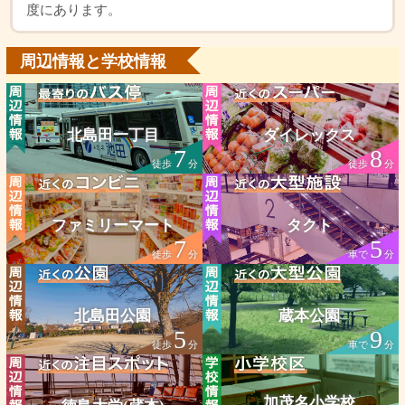
度にあります。
周辺情報と学校情報
北島田一丁目
ダイレックス
7
8
徒歩
分
徒歩
分
ファミリーマート
タクト
7
5
徒歩
分
車で
分
北島田公園
蔵本公園
5
9
徒歩
分
車で
分
加茂名小学校