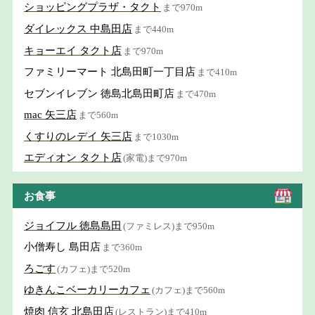
ショッピングプラザ・タクト
まで970m
ダイレックス 中島田店
まで440m
キョーエイ タクト店
まで970m
ファミリーマート 北島田町一丁目店
まで410m
セブンイレブン 徳島北島田町店
まで470m
mac 矢三店
まで560m
くすりのレデイ 矢三店
まで1030m
エディオン タクト店
(家電)まで970m
お食事
ジョイフル 徳島島田
(ファミレス)まで950m
小僧寿し 島田店
まで360m
ろごす
(カフェ)まで520m
ゆきんこベーカリーカフェ
(カフェ)まで560m
焼肉 信玄 北島田店
(レストラン)まで410m