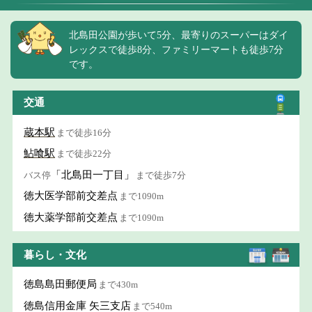
北島田公園が歩いて5分、最寄りのスーパーはダイ
レックスで徒歩8分、ファミリーマートも徒歩7分
です。
交通
蔵本駅
まで徒歩16分
鮎喰駅
まで徒歩22分
「北島田一丁目」
バス停
まで徒歩7分
徳大医学部前交差点
まで1090m
徳大薬学部前交差点
まで1090m
暮らし・文化
徳島島田郵便局
まで430m
徳島信用金庫 矢三支店
まで540m