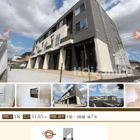
1K
31.65
1
7
間取り
広さ
階数 築年
㎡
階 / 3階建
築
年