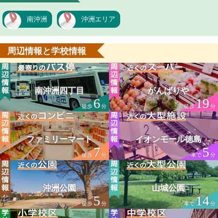
南沖洲
沖洲エリア
周辺情報と学校情報
南沖洲四丁目
がんばりや
6
19
徒歩
分
徒歩
分
ファミリーマート
イオンモール徳島
7
5
徒歩
分
車で
分
沖洲公園
山城公園
5
14
徒歩
分
車で
分