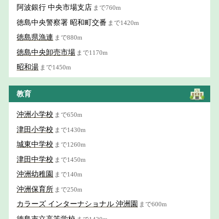
阿波銀行 中央市場支店
まで760m
徳島中央警察署 昭和町交番
まで1420m
徳島県漁連
まで880m
徳島中央卸売市場
まで1170m
昭和湯
まで1450m
教育
沖洲小学校
まで650m
津田小学校
まで1430m
城東中学校
まで1260m
津田中学校
まで1450m
沖洲幼稚園
まで140m
沖洲保育所
まで250m
カラーズ インターナショナル 沖洲園
まで600m
徳島市立高等学校