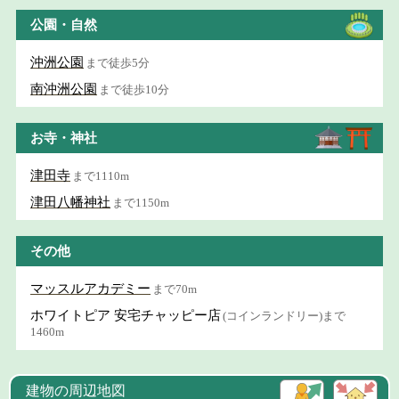
公園・自然
沖洲公園
まで徒歩5分
南沖洲公園
まで徒歩10分
お寺・神社
津田寺
まで1110m
津田八幡神社
まで1150m
その他
マッスルアカデミー
まで70m
ホワイトピア 安宅チャッピー店
(コインランドリー)まで
1460m
建物の周辺地図