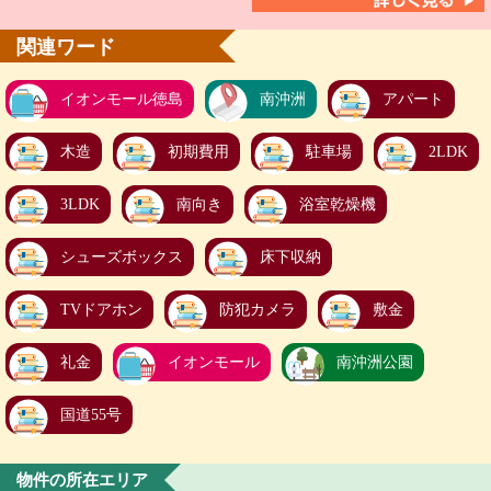
関連ワード
イオンモール徳島
南沖洲
アパート
木造
初期費用
駐車場
2LDK
3LDK
南向き
浴室乾燥機
シューズボックス
床下収納
TVドアホン
防犯カメラ
敷金
礼金
イオンモール
南沖洲公園
国道55号
物件の所在エリア