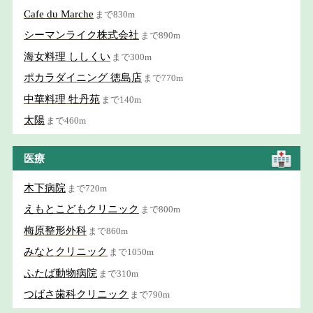
Cafe du Marche
まで830m
シーマンライク株式会社
まで890m
海女料理 ししくい
まで300m
ポカラダイニング 徳島店
まで770m
中華料理 牡丹苑
まで140m
太陽
まで460m
医療
木下病院
まで720m
えもとこどもクリニック
まで800m
梅原整形外科
まで860m
みなとクリニック
まで1050m
ふたば動物病院
まで310m
つばさ歯科クリニック
まで790m