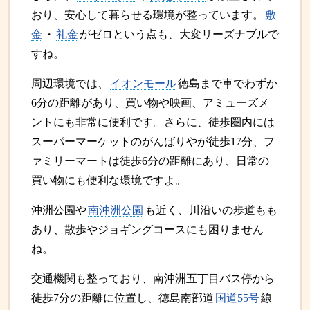
おり、安心して暮らせる環境が整っています。
敷
金
・
礼金
がゼロという点も、大変リーズナブルで
すね。
周辺環境では、
イオンモール
徳島まで車でわずか
6分の距離があり、買い物や映画、アミューズメ
ントにも非常に便利です。さらに、徒歩圏内には
スーパーマーケットのがんばりやが徒歩17分、フ
ァミリーマートは徒歩6分の距離にあり、日常の
買い物にも便利な環境ですよ。
沖洲公園や
南沖洲公園
も近く、川沿いの歩道もも
あり、散歩やジョギングコースにも困りません
ね。
交通機関も整っており、南沖洲五丁目バス停から
徒歩7分の距離に位置し、徳島南部道
国道55号
線