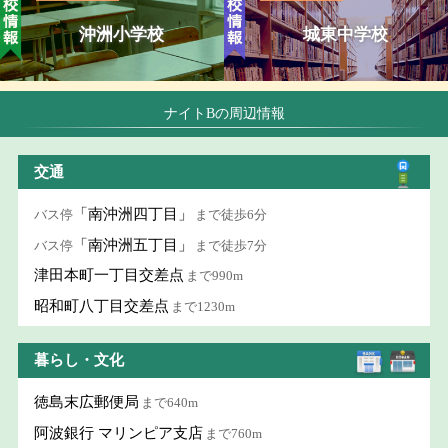
沖洲小学校
城東中学校
ナイトBの周辺情報
交通
「南沖洲四丁目」
バス停
まで徒歩6分
「南沖洲五丁目」
バス停
まで徒歩7分
津田本町一丁目交差点
まで990m
昭和町八丁目交差点
まで1230m
暮らし・文化
徳島末広郵便局
まで640m
阿波銀行 マリンピア支店
まで760m