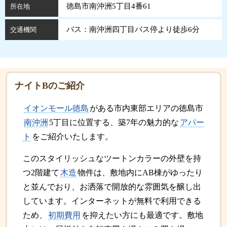
徳島市南沖洲5丁目4番61
所在地
バス：南沖洲四丁目バス停より徒歩6分
交通機関
ナイトBのご紹介
イオンモール徳島
がある市内東部エリアの徳島市
南沖洲
5丁目に位置する、築7年の魅力的な
アパー
ト
をご紹介いたします。
このスタイリッシュなツートンカラーの外壁を持
つ2階建て
木造
物件は、敷地内にAB棟がゆったり
と並んでおり、お洒落で開放的な雰囲気を醸し出
しています。インターネットが無料で利用できる
ため、
初期費用
を抑えたい方にも最適です。敷地