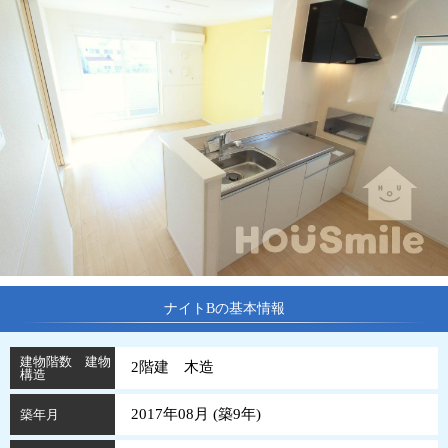
ナイトBの基本情報
建物階数 建物
2階建 木造
構造
2017年08月 (
築
9
年
)
築年月