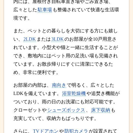
内には、屋根付き自転車置き場やごみ置き場、
広々とした
駐車場
も整備されていて快適な生活環
境です。
また、ペットとの暮らしを大切にする方にも嬉し
い、
2LDK
または
3LDK
のお部屋が全10戸用意さ
れています。小型犬や猫と一緒に生活することが
でき、敷地内にはペット用の足洗い場も完備され
ています。お散歩帰りにすぐに清潔にできるた
め、非常に便利です。
お部屋の内部は、
南向き
で明るく、広々とした
LDKを備えています。
浴室乾燥機
や追焚き機能が
ついており、雨の日のお洗濯にも対応可能です。
クローゼットや
シューズボックス
、
床下収納
も
充実していて、収納力もばっちりです。
さらに、
TVドアホン
や
防犯カメラ
が設置されて