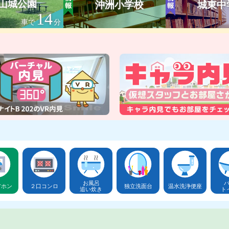
山城公園
沖洲小学校
城東中
14
車で
分
お風呂
アホン
２口コンロ
独立洗面台
温水洗浄便座
追い炊き
ト