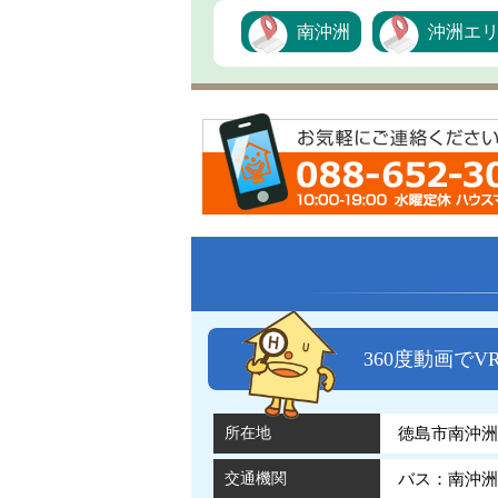
南沖洲
沖洲エ
360度動画で
所在地
徳島市南沖洲5
交通機関
バス：南沖