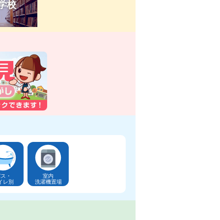
学校
バス・
室内
イレ別
洗濯機置場