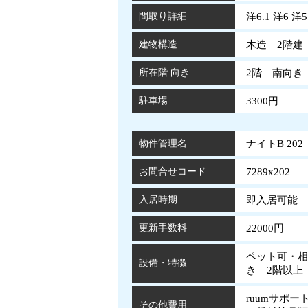
間取り詳細
洋6.1 洋6 洋5
建物構造
木造 2階建
所在階 向き
2階 南向き
駐車場
3300円
物件管理名
ナイトB 202
お問合せコード
7289x202
入居時期
即入居可能
更新手数料
22000円
ペット可・相
設備・特徴
き 2階以
ruumサポー
その他費用