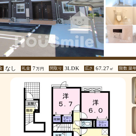
なし
7
3LDK
67.27
金
礼金
間取り
広さ
階数 築
万円
㎡