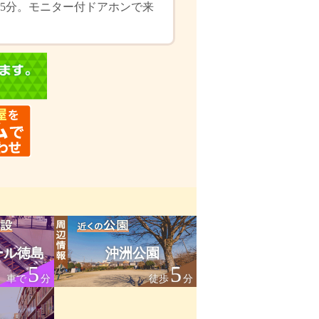
で5分。モニター付ドアホンで来
ール徳島
沖洲公園
5
5
車で
分
徒歩
分