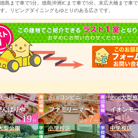
徳島まで車で5分。徳島沖洲ICまで車で5分。末広大橋まで車
す。リビングダイニングもゆとりのある広さです。
がんばりや
ファミリーマート
イオンモ
19
7
徒歩
分
徒歩
分