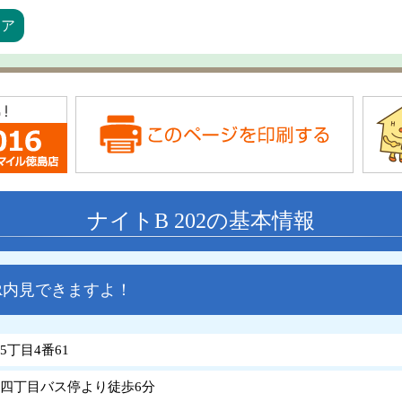
リア
ナイトB 202の基本情報
VR内見できますよ！
丁目4番61
洲四丁目バス停より徒歩6分