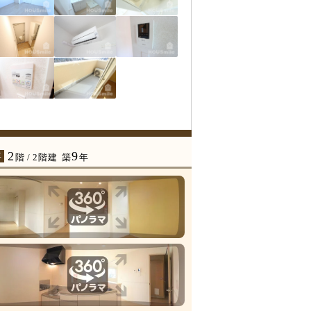
2
9
年
階 / 2階建
築
年