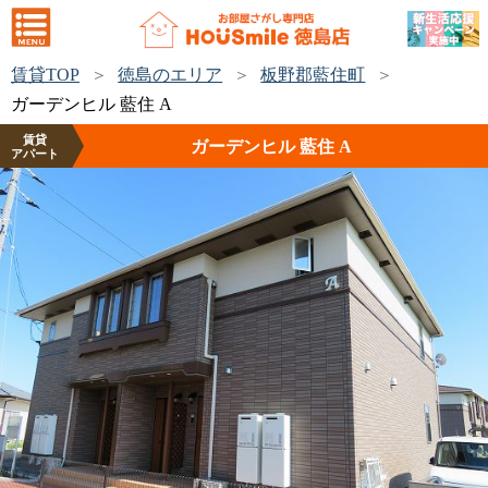
賃貸TOP
徳島のエリア
板野郡藍住町
ガーデンヒル 藍住 A
賃貸
ガーデンヒル 藍住 A
アパート