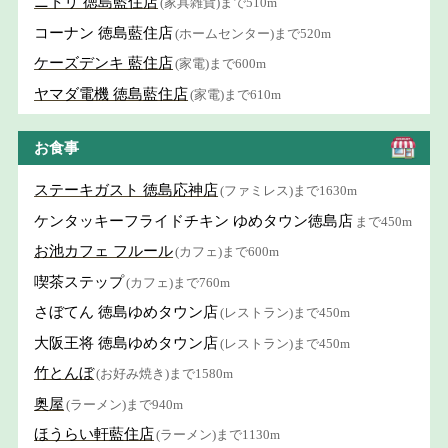
ニトリ 徳島藍住店
(家具雑貨)まで510m
コーナン 徳島藍住店
(ホームセンター)まで520m
ケーズデンキ 藍住店
(家電)まで600m
ヤマダ電機 徳島藍住店
(家電)まで610m
お食事
ステーキガスト 徳島応神店
(ファミレス)まで1630m
ケンタッキーフライドチキン ゆめタウン徳島店
まで450m
お池カフェ フルール
(カフェ)まで600m
喫茶ステップ
(カフェ)まで760m
さぼてん 徳島ゆめタウン店
(レストラン)まで450m
大阪王将 徳島ゆめタウン店
(レストラン)まで450m
竹とんぼ
(お好み焼き)まで1580m
奥屋
(ラーメン)まで940m
ほうらい軒藍住店
(ラーメン)まで1130m