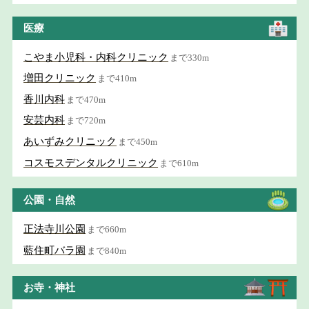
医療
こやま小児科・内科クリニック
まで330m
増田クリニック
まで410m
香川内科
まで470m
安芸内科
まで720m
あいずみクリニック
まで450m
コスモスデンタルクリニック
まで610m
公園・自然
正法寺川公園
まで660m
藍住町バラ園
まで840m
お寺・神社