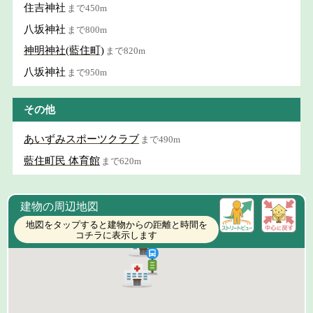
住吉神社
まで450m
八坂神社
まで800m
神明神社(藍住町)
まで820m
八坂神社
まで950m
その他
あいずみスポーツクラブ
まで490m
藍住町民 体育館
まで620m
建物の周辺地図
地図をタップすると建物からの距離と時間を
コチラに表示します