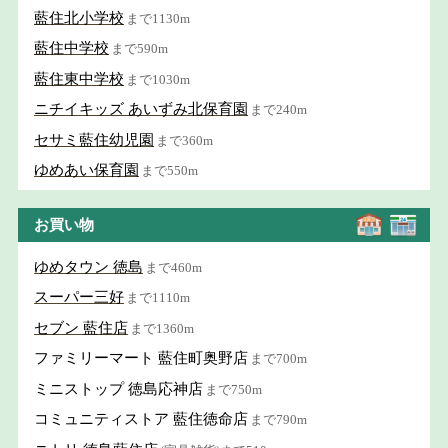
藍住北小学校
まで1130m
藍住中学校
まで590m
藍住東中学校
まで1030m
ニチイキッズ あいずみ北保育園
まで240m
セサミ藍住幼児園
まで360m
ゆめあい保育園
まで550m
お買い物
ゆめタウン 徳島
まで460m
スーパー三好
まで1110m
セブン 藍住店
まで1360m
ファミリーマート 藍住町奥野店
まで700m
ミニストップ 徳島応神店
まで750m
コミュニティストア 藍住徳命店
まで790m