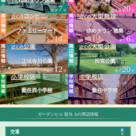
ゆめタウン徳島
三好
7
20
徒歩
分
徒歩
分
ファミリーマート
ゆめタウン 徳島
14
6
徒歩
分
車で
分
正法寺川公園
田宮公園
12
20
徒歩
分
車で
分
藍住西小学校
藍住中学校
ガーデンヒル 藍住 Aの周辺情報
交通