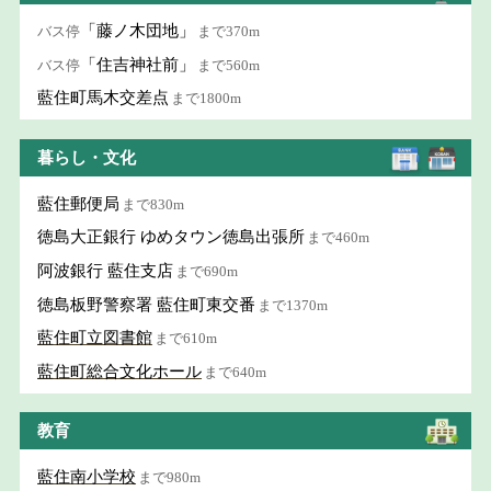
「藤ノ木団地」
バス停
まで370m
「住吉神社前」
バス停
まで560m
藍住町馬木交差点
まで1800m
暮らし・文化
藍住郵便局
まで830m
徳島大正銀行 ゆめタウン徳島出張所
まで460m
阿波銀行 藍住支店
まで690m
徳島板野警察署 藍住町東交番
まで1370m
藍住町立図書館
まで610m
藍住町総合文化ホール
まで640m
教育
藍住南小学校
まで980m