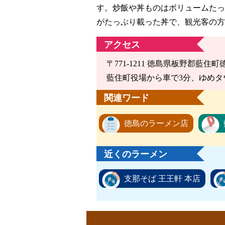
す。炒飯や丼ものはボリュームたっ
がたっぷり載った丼で、観光客の方
アクセス
〒771-1211 徳島県板野郡藍住町徳
藍住町役場から車で3分、ゆめタ
関連ワード
徳島のラーメン店
近くのラーメン
支那そば 王王軒 本店