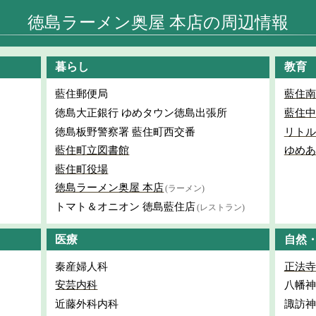
徳島ラーメン奥屋 本店の周辺情報
暮らし
教育
藍住郵便局
藍住南
徳島大正銀行 ゆめタウン徳島出張所
藍住中
徳島板野警察署 藍住町西交番
リトル
藍住町立図書館
ゆめあ
藍住町役場
徳島ラーメン奥屋 本店
(ラーメン)
トマト＆オニオン 徳島藍住店
(レストラン)
医療
自然
秦産婦人科
正法寺
安芸内科
八幡神
近藤外科内科
諏訪神