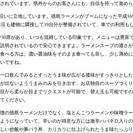
されています。県外からのお客さんにも、自信を持って進めら
線沿いに立地しています。徳島ラーメンがブームになった平成1
車場
も建物に隣接して19台分が整備されていて、車での利用も
で30席があり、いつも混雑している印象です。メニューは豊富
説明されているので安心できますよ。ラーメンスープの濃さが
食べる方は、濃い醤油味をそのまま食べても良し、少し薄めに
いですね。
一口飲んでみるとすっとうま味が広がる後味がすっきりとした
が出ないよううまみのみを引き出す、お店独自のスープづくり
目から柔らか目までリクエストが可能で、替え玉も可能ですの
てください。
徴の徳島ラーメンだけでなく、塩とんこつラーメンや味噌ラー
ようになっていて、辛いのが得意な方には激辛ハバネロ入りの
しい炒飯や豚バラ丼、カリカリに仕上げられたうま味たっぷり