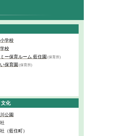
小学校
学校
ミー保育ルーム 藍住園
(保育所)
い保育園
(保育所)
・文化
川公園
社
社（藍住町）