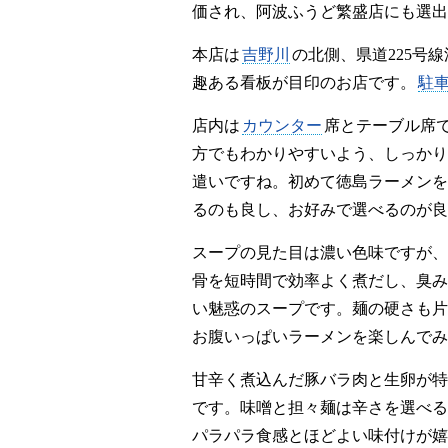
価され、阿波ふうど繁盛店にも選出
本店は
吉野川
の北側、県道225号
趣ある看板が目印のお店です。
駐
店内は
カウンター
席とテーブル席
方でもわかりやすいよう、しっかり
遣いですね。初めて徳島ラーメンを
るのも良し、お好みで選べるのが良
スープの見た目は濃い色味ですが、
骨を短時間で効率よく煮だし、臭み
い魅惑のスープです。麺の硬さも片
お腹いっぱいラーメンを楽しんでみ
甘辛く煮込んだ豚バラ肉と生卵が特
です。味噌と担々麺は辛さを選べる
パラパラ食感とほどよい味付けが嬉