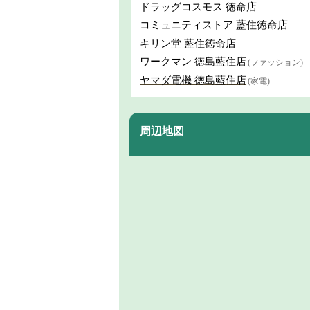
ドラッグコスモス 徳命店
コミュニティストア 藍住徳命店
キリン堂 藍住徳命店
ワークマン 徳島藍住店
(ファッション)
ヤマダ電機 徳島藍住店
(家電)
周辺地図