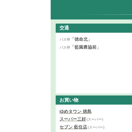
交通
「徳命北」
バス停
「藍園農協前」
バス停
お買い物
ゆめタウン 徳島
スーパー三好
(スーパー)
セブン 藍住店
(スーパー)