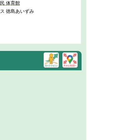
民 体育館
ス 徳島あいずみ