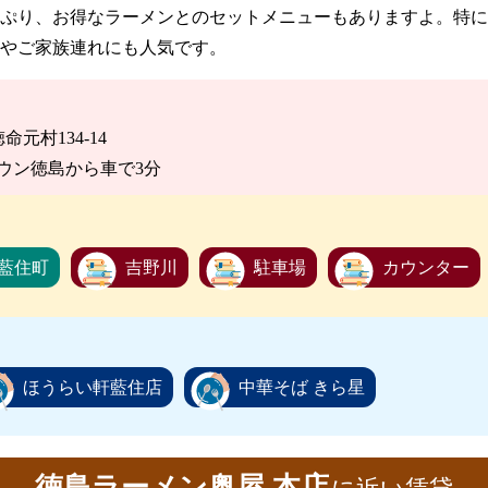
ぷり、お得なラーメンとのセットメニューもありますよ。特に
やご家族連れにも人気です。
命元村134-14
ウン徳島から車で3分
藍住町
吉野川
駐車場
カウンター
ほうらい軒藍住店
中華そば きら星
徳島ラーメン奥屋 本店