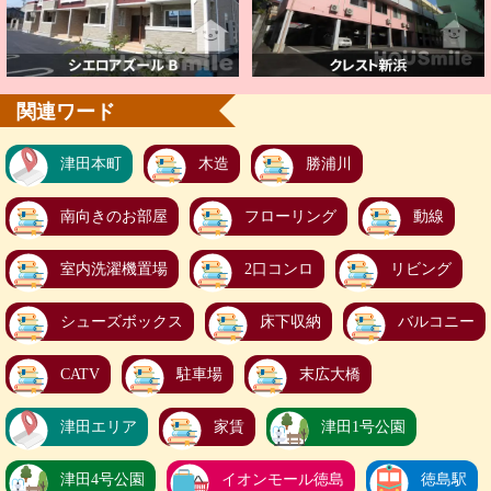
関連ワード
津田本町
木造
勝浦川
南向きのお部屋
フローリング
動線
室内洗濯機置場
2口コンロ
リビング
シューズボックス
床下収納
バルコニー
CATV
駐車場
末広大橋
津田エリア
家賃
津田1号公園
津田4号公園
イオンモール徳島
徳島駅