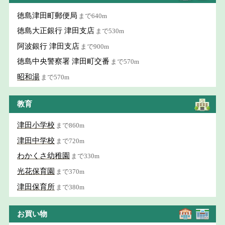
徳島津田町郵便局
まで640m
徳島大正銀行 津田支店
まで530m
阿波銀行 津田支店
まで900m
徳島中央警察署 津田町交番
まで570m
昭和湯
まで570m
教育
津田小学校
まで860m
津田中学校
まで720m
わかくさ幼稚園
まで330m
光花保育園
まで370m
津田保育所
まで380m
お買い物