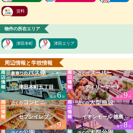
賃料
物件の所在エリア
津田本町
津田エリア
周辺情報と学校情報
津田本町五丁目
デイリーマート
6
9
徒歩
分
徒歩
分
セブンイレブン
イオンモール 徳島
9
8
徒歩
分
車で
分