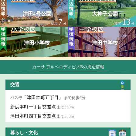
津田4号公園
大神子公園
7
13
徒歩
分
車で
分
津田小学校
津田中学校
カーサ アルベロディピノBの周辺情報
交通
「津田本町五丁目」
バス停
まで徒歩6分
新浜本町一丁目交差点
まで550m
津田本町四丁目交差点
まで550m
暮らし・文化