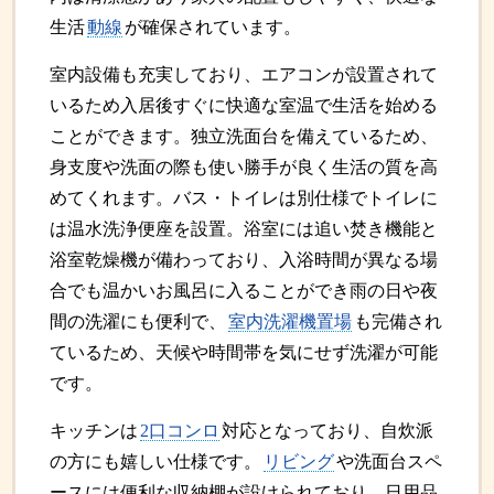
生活
動線
が確保されています。
室内設備も充実しており、エアコンが設置されて
いるため入居後すぐに快適な室温で生活を始める
ことができます。独立洗面台を備えているため、
身支度や洗面の際も使い勝手が良く生活の質を高
めてくれます。バス・トイレは別仕様でトイレに
は温水洗浄便座を設置。浴室には追い焚き機能と
浴室乾燥機が備わっており、入浴時間が異なる場
合でも温かいお風呂に入ることができ雨の日や夜
間の洗濯にも便利で、
室内洗濯機置場
も完備され
ているため、天候や時間帯を気にせず洗濯が可能
です。
キッチンは
2口コンロ
対応となっており、自炊派
の方にも嬉しい仕様です。
リビング
や洗面台スペ
ースには便利な収納棚が設けられており、日用品