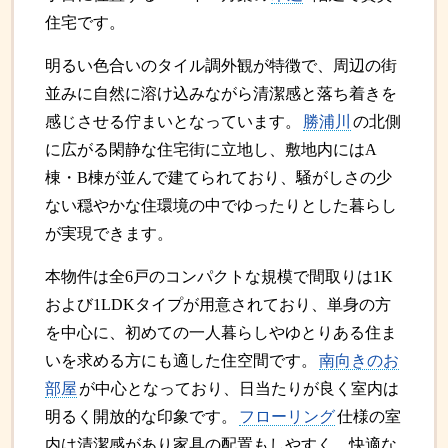
住宅です。
明るい色合いのタイル調外観が特徴で、周辺の街
並みに自然に溶け込みながら清潔感と落ち着きを
感じさせる佇まいとなっています。
勝浦川
の北側
に広がる閑静な住宅街に立地し、敷地内にはA
棟・B棟が並んで建てられており、騒がしさの少
ない穏やかな住環境の中でゆったりとした暮らし
が実現できます。
本物件は全6戸のコンパクトな規模で間取りは1K
および1LDKタイプが用意されており、単身の方
を中心に、初めての一人暮らしやゆとりある住ま
いを求める方にも適した住空間です。
南向きのお
部屋
が中心となっており、日当たりが良く室内は
明るく開放的な印象です。
フローリング
仕様の室
内は清潔感があり家具の配置もしやすく、快適な