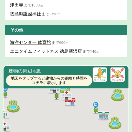
津田寺
まで1080m
徳島縣護國神社
まで1390m
その他
海洋センター 体育館
まで690m
エニタイムフィットネス 徳島新浜店
まで740m
建物の周辺地図
地図をタップすると建物からの距離と時間を
コチラに表示します