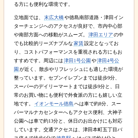
る方にも便利な環境です。
立地面では、
末広大橋
や徳島南部道路・津田イン
ターチェンジへのアクセスが良好で、市内中心部
や南部方面への移動がスムーズ。
津田エリア
の中
でも比較的リーズナブルな
家賃
設定となってお
り、コストパフォーマンスを重視される方にもお
すすめです。周辺には
津田1号公園
や
津田4号公
園
が近く、散歩やリフレッシュにも適した環境が
整っています。セブンイレブンまでは徒歩9分、
スーパーのデイリーマートまでは徒歩9分と、日
常のお買い物にも便利で外食派の方にも嬉しい立
地です。
イオンモール徳島
へは車で約8分、スー
パーマルナカセンターへもアクセス便利、大神子
公園へは車で約13分と、休日のお出かけにも対応
しています。交通アクセスは、津田本町五丁目バ