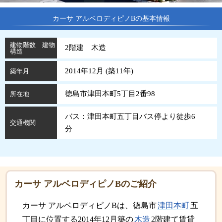
カーサ アルベロディピノBの基本情報
建物階数 建物
2階建 木造
構造
2014年12月 (
築
11
年
)
築年月
徳島市津田本町5丁目2番98
所在地
バス：津田本町五丁目バス停より徒歩6
交通機関
分
カーサ アルベロディピノBのご紹介
カーサ アルベロディピノBは、徳島市
津田本町
五
丁目に位置する2014年12月築の
木造
2階建て賃貸