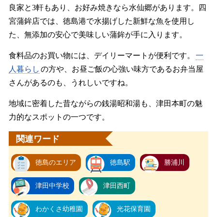
良家と3軒もあり、お好み焼きなら水仙郷があります。四
宮蒲鉾店では、徳島港で水揚げした新鮮な魚を使用し
た、無添加の安心で美味しい蒲鉾が手に入ります。
食料品のお買い物には、デイリーマートが便利です。
一
人暮らし
の方や、お昼ご飯の心強い味方であるお弁当屋
さんがあるのも、うれしいですね。
地域に密着した昔ながらの銭湯昭和湯も、津田本町の魅
力的なスポットの一つです。
関連ワード
徳島のエリア
徳島駅
勝浦川
津田中学校
津田西町
わかくさ幼稚園
光花保育園