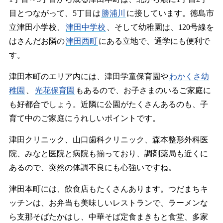
目とつながって、5丁目は
勝浦川
に接しています。徳島市
立津田小学校、
津田中学校
、そして幼稚園は、120号線を
はさんだお隣の
津田西町
にある立地で、通学にも便利で
す。
津田本町のエリア内には、津田学童保育園や
わかくさ幼
稚園
、
光花保育園
もあるので、お子さまのいるご家庭に
も好都合でしょう。近隣に公園がたくさんあるのも、子
育て中のご家庭にうれしいポイントです。
津田クリニック、山口歯科クリニック、森本整形外科医
院、みなと医院と病院も揃っており、調剤薬局も近くに
あるので、突然の体調不良にも心強いですね。
津田本町には、飲食店もたくさんあります。つだまちキ
ッチンは、お弁当も美味しいレストランで、ラーメンな
ら支那そばたかはし、中華そば定食まきもと食堂、多家