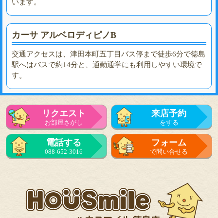
います。
カーサ アルベロディピノB
交通アクセスは、津田本町五丁目バス停まで徒歩6分で徳島
駅へはバスで約14分と、通勤通学にも利用しやすい環境で
す。
リクエスト
来店予約
お部屋さがし
をする
電話する
フォーム
088-652-3016
で問い合せる