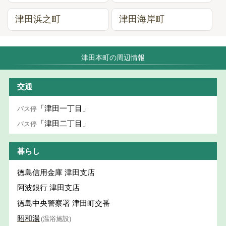
津田浜之町
津田海岸町
津田本町の周辺情報
交通
「津田一丁目」
バス停
「津田二丁目」
バス停
暮らし
徳島信用金庫 津田支店
阿波銀行 津田支店
徳島中央警察署 津田町交番
昭和湯
(温浴施設)