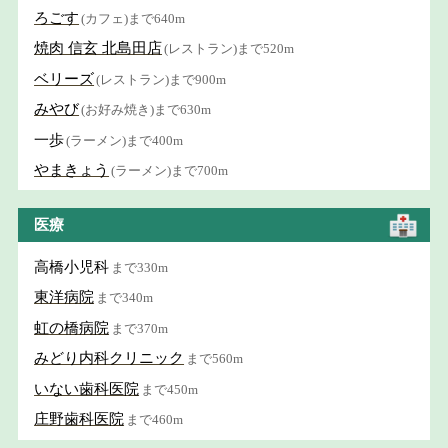
ろごす
(カフェ)まで640m
焼肉 信玄 北島田店
(レストラン)まで520m
ベリーズ
(レストラン)まで900m
みやび
(お好み焼き)まで630m
一歩
(ラーメン)まで400m
やまきょう
(ラーメン)まで700m
医療
高橋小児科
まで330m
東洋病院
まで340m
虹の橋病院
まで370m
みどり内科クリニック
まで560m
いない歯科医院
まで450m
庄野歯科医院
まで460m