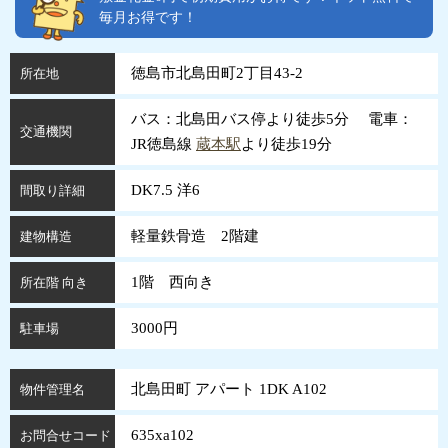
毎月お得です！
徳島市北島田町2丁目43-2
所在地
バス：北島田バス停より徒歩5分 電車：
交通機関
JR徳島線
蔵本駅
より徒歩19分
DK7.5 洋6
間取り詳細
軽量鉄骨造 2階建
建物構造
1階 西向き
所在階 向き
3000円
駐車場
北島田町 アパート 1DK A102
物件管理名
635xa102
お問合せコード