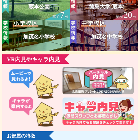
蔵本公園
徳島大学(蔵本)
7
20
車で
分
徒歩
分
加茂名小学校
加茂名中学校
VR内見やキャラ内見
お部屋の特徴