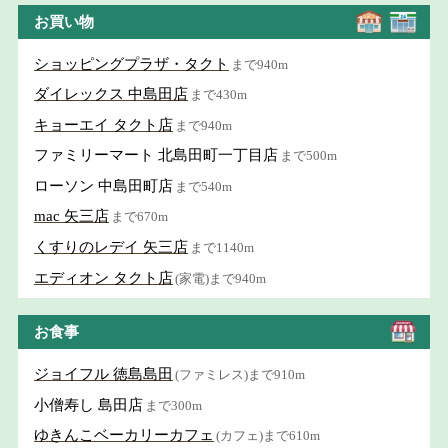
お買い物
ショッピングプラザ・タクト
まで940m
ダイレックス 中島田店
まで430m
キョーエイ タクト店
まで940m
ファミリーマート 北島田町一丁目店
まで500m
ローソン 中島田町店
まで540m
mac 矢三店
まで670m
くすりのレデイ 矢三店
まで1140m
エディオン タクト店
(家電)まで940m
お食事
ジョイフル 徳島島田
(ファミレス)まで910m
小僧寿し 島田店
まで300m
ゆきんこベーカリーカフェ
(カフェ)まで610m