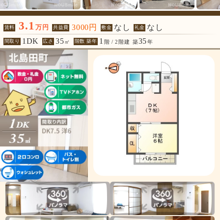
3.1
3000円
なし
なし
万円
賃料
共益費
敷金
礼金
1DK
35
1
35
間取り
広さ
階数 築年
㎡
階 / 2階建
築
年