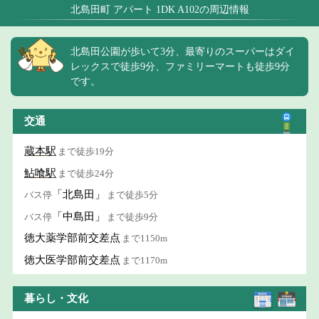
北島田町 アパート 1DK A102の周辺情報
北島田公園が歩いて3分、最寄りのスーパーはダイ
レックスで徒歩9分、ファミリーマートも徒歩9分
です。
交通
蔵本駅
まで徒歩19分
鮎喰駅
まで徒歩24分
「北島田」
バス停
まで徒歩5分
「中島田」
バス停
まで徒歩9分
徳大薬学部前交差点
まで1150m
徳大医学部前交差点
まで1170m
暮らし・文化