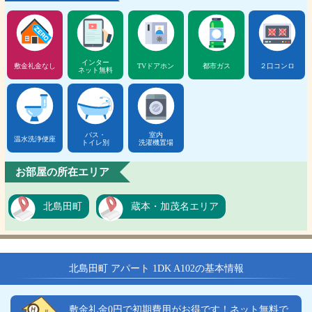
インター
敷金礼金なし
TVドアホン
都市ガス
２口コンロ
ネット無料
バス・
室内
温水洗浄便座
トイレ別
洗濯機置場
お部屋の所在エリア
北島田町
蔵本・加茂名エリア
北島田町 アパート 1DK A102の基本情報
敷金礼金0円で初期費用がお得です！ネット無料で