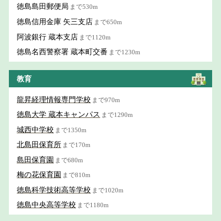
徳島島田郵便局
まで530m
徳島信用金庫 矢三支店
まで650m
阿波銀行 蔵本支店
まで1120m
徳島名西警察署 蔵本町交番
まで1230m
教育
龍昇経理情報専門学校
まで970m
徳島大学 蔵本キャンパス
まで1290m
城西中学校
まで1350m
北島田保育所
まで170m
島田保育園
まで680m
梅の花保育園
まで810m
徳島科学技術高等学校
まで1020m
徳島中央高等学校
まで1180m