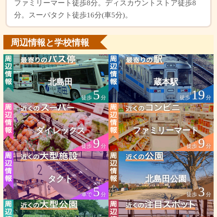
ファミリーマート徒歩8分。ディスカウントストア徒歩8
分。スーパタクト徒歩16分(車5分)。
周辺情報と学校情報
北島田
蔵本駅
5
19
徒歩
分
徒歩
分
ダイレックス
ファミリーマート
9
9
徒歩
分
徒歩
分
タクト
北島田公園
5
3
車で
分
徒歩
分