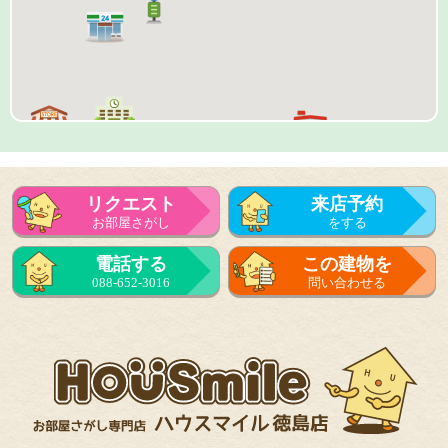
リクエスト
来店予約
お部屋さがし
をする
来店予約
電話する
この建物を
をする
088-652-3016
問い合わせる
フォーム
で問い合せる