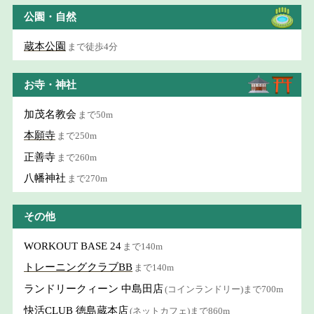
公園・自然
蔵本公園
まで徒歩4分
お寺・神社
加茂名教会
まで50m
本願寺
まで250m
正善寺
まで260m
八幡神社
まで270m
その他
WORKOUT BASE 24
まで140m
トレーニングクラブBB
まで140m
ランドリークィーン 中島田店
(コインランドリー)まで700m
快活CLUB 徳島蔵本店
(ネットカフェ)まで860m