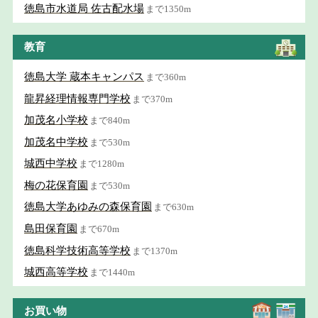
徳島市水道局 佐古配水場
まで1350m
教育
徳島大学 蔵本キャンパス
まで360m
龍昇経理情報専門学校
まで370m
加茂名小学校
まで840m
加茂名中学校
まで530m
城西中学校
まで1280m
梅の花保育園
まで530m
徳島大学あゆみの森保育園
まで630m
島田保育園
まで670m
徳島科学技術高等学校
まで1370m
城西高等学校
まで1440m
お買い物