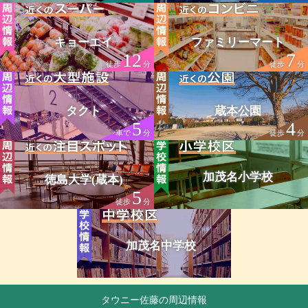
キョーエイ
ファミリーマート
12
7
徒歩
分
徒歩
分
タクト
蔵本公園
5
4
車で
分
徒歩
分
加茂名小学校
徳島大学(蔵本)
5
徒歩
分
加茂名中学校
タウニー佐藤の周辺情報