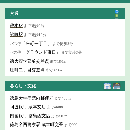
交通
蔵本駅
まで徒歩9分
鮎喰駅
まで徒歩12分
「庄町一丁目」
バス停
まで徒歩3分
「グラウンド東口」
バス停
まで徒歩3分
徳大薬学部前交差点
まで190m
庄町二丁目交差点
まで320m
暮らし・文化
徳島大学病院内郵便局
まで430m
阿波銀行 蔵本支店
まで460m
四国銀行 徳島西支店
まで810m
徳島名西警察署 蔵本町交番
まで600m