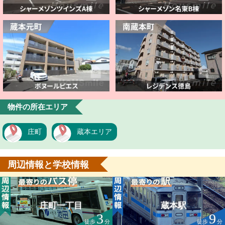
物件の所在エリア
庄町
蔵本エリア
周辺情報と学校情報
庄町一丁目
蔵本駅
3
9
徒歩
分
徒歩
分