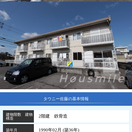
タウニー佐藤の基本情報
建物階数 建物
2階建 鉄骨造
構造
1990年02月 (
築
36
年
)
築年月