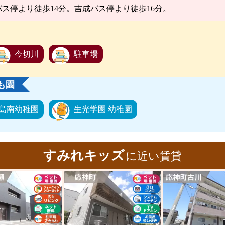
バス停より徒歩14分。吉成バス停より徒歩16分。
今切川
駐車場
も園
島南幼稚園
生光学園 幼稚園
すみれキッズ
に近い賃貸