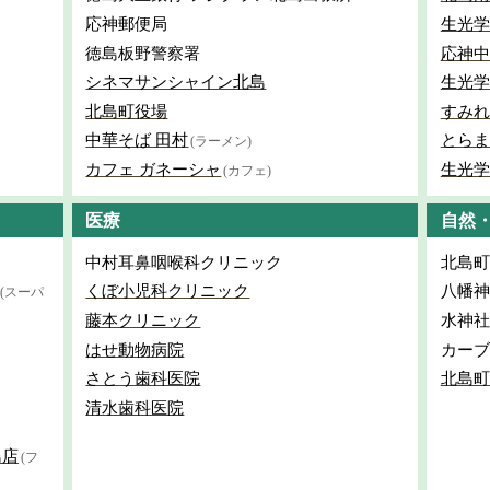
応神郵便局
生光学
徳島板野警察署
応神中
シネマサンシャイン北島
生光学
北島町役場
すみれ
中華そば 田村
とらま
(ラーメン)
カフェ ガネーシャ
生光学
(カフェ)
医療
自然
中村耳鼻咽喉科クリニック
北島町
くぼ小児科クリニック
八幡神
(スーパ
藤本クリニック
水神社
はせ動物病院
カーブ
さとう歯科医院
北島町
清水歯科医院
島店
(フ