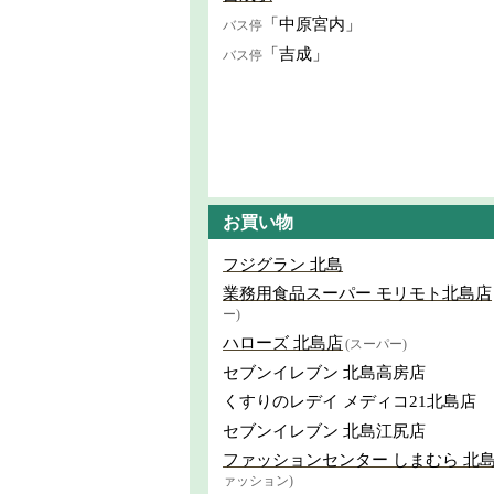
「中原宮内」
バス停
「吉成」
バス停
お買い物
フジグラン 北島
業務用食品スーパー モリモト北島店
ー)
ハローズ 北島店
(スーパー)
セブンイレブン 北島高房店
くすりのレデイ メディコ21北島店
セブンイレブン 北島江尻店
ファッションセンター しまむら 北
ァッション)