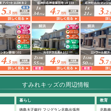
すみれキッズの周辺情報
暮らし
教育
徳島大正銀行 フジグラン北島出張所
北島南