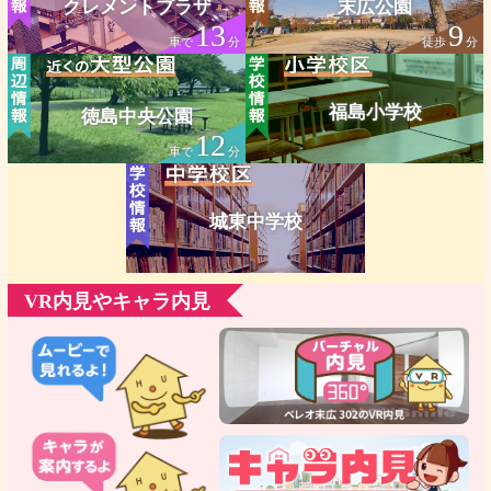
クレメントプラザ
末広公園
13
9
車で
分
徒歩
分
福島小学校
徳島中央公園
12
車で
分
城東中学校
VR内見やキャラ内見