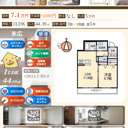
7.1
5000円
なし
5
万円
賃料
共益費
敷金
礼金
万円
1LDK
44.39
3
5
間取り
広さ
階数 築年
㎡
階 / 3階建
築
年