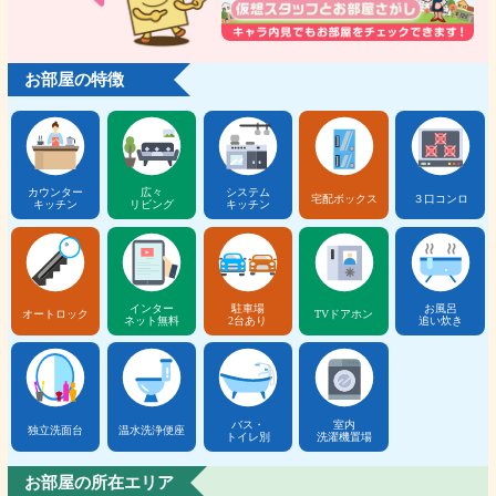
お部屋の特徴
カウンター
広々
システム
宅配ボックス
３口コンロ
キッチン
リビング
キッチン
インター
駐車場
お風呂
オートロック
TVドアホン
ネット無料
2台あり
追い炊き
バス・
室内
独立洗面台
温水洗浄便座
トイレ別
洗濯機置場
お部屋の所在エリア