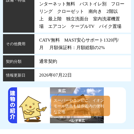
設備・特徴
ンターネット無料 バストイレ別 フロー
リング クローゼット 南向き 2階以
上 最上階 独立洗面台 室内洗濯機置
場 エアコン ケーブルTV バイク置場
CATV無料 MAST安心サポート1320円/
その他費用
月 月額保証料：月額総額の2%
通常契約
契約分類
2026年07月22日
情報更新日
スーパーやコンビニ、イオン
モール徳島も徒歩圏内の便利
な立地