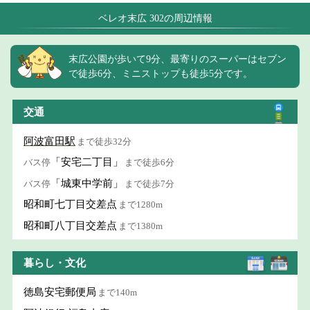
ベレオ末広 302の周辺情報
末広公園が歩いて9分、最寄りのスーパーはセブン
で徒歩6分、ミニストップも徒歩5分です。
交通
阿波富田駅
まで徒歩32分
「安宅二丁目」
バス停
まで徒歩6分
「城東中学前」
バス停
まで徒歩7分
昭和町七丁目交差点
まで1280m
昭和町八丁目交差点
まで1380m
暮らし・文化
徳島安宅郵便局
まで140m