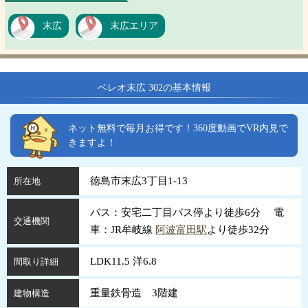
末広
末広エリア
ベレオ末広 302の基本情報
ネット無料で毎月お得です！360度動画でVR内見で
きますよ！
徳島市末広3丁目1-13
所在地
バス：安宅二丁目バス停より徒歩6分 電
交通機関
車：JR牟岐線
阿波富田駅
より徒歩32分
LDK11.5 洋6.8
間取り詳細
重量鉄骨造 3階建
建物構造