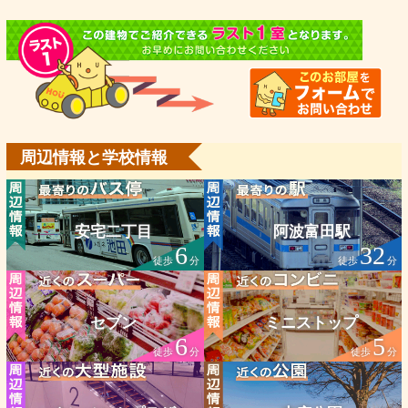
周辺情報と学校情報
安宅二丁目
阿波富田駅
6
32
徒歩
分
徒歩
分
セブン
ミニストップ
6
5
徒歩
分
徒歩
分