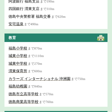
阿波銀行 福島支店
まで190m
四国銀行 渭東支店
まで310m
徳島中央警察署 福島交番
まで620m
安宅温泉
まで490m
教育
福島小学校
まで870m
城東小学校
まで1110m
城東中学校
まで270m
渭東保育所
まで600m
カラーズ インターナショナル 沖洲園
まで750m
福島幼稚園
まで940m
徳島市立高等学校
まで570m
徳島商業高等学校
まで760m