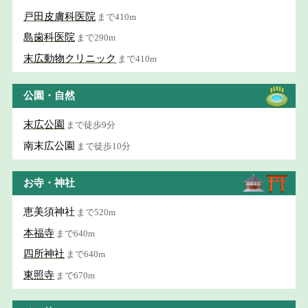
戸田皮膚科医院
まで410m
島歯科医院
まで290m
末広動物クリニック
まで410m
公園・自然
末広公園
まで徒歩9分
南末広公園
まで徒歩10分
お寺・神社
恵美須神社
まで520m
本福寺
まで640m
四所神社
まで640m
東照寺
まで670m