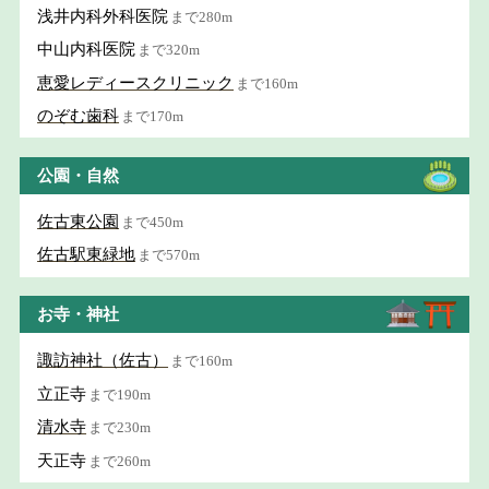
浅井内科外科医院
まで280m
中山内科医院
まで320m
恵愛レディースクリニック
まで160m
のぞむ歯科
まで170m
公園・自然
佐古東公園
まで450m
佐古駅東緑地
まで570m
お寺・神社
諏訪神社（佐古）
まで160m
立正寺
まで190m
清水寺
まで230m
天正寺
まで260m