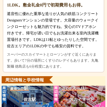
1LDK。敷金礼金0円で初期費用もお得。
遮音性に優れた重厚な造りが人気の鉄筋コンクリート
Designersマンションの登場です。大容量のウォークイ
ンクローゼットも魅力的ですね。安心のTVドアホン
付きです。帰宅が遅い日でもお洗濯出来る室内洗濯機
置場付きです。LDKは11帖とゆったりした空間です。
佐古エリアの1LDKの中でも格安の賃料です。
スーパーのスカイマートとローソンがすぐ近くにありま
す。歩いて7分の場所にくすりのレデイもあります。丸亀
製麺 徳島店も6分程度にあります。
周辺情報と学校情報
佐古駅
スカイマート
7
7