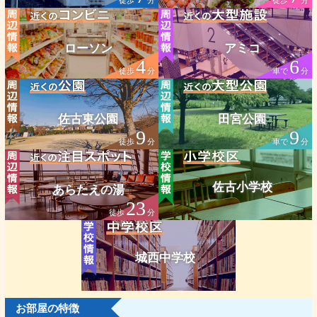
徒歩
分
徒歩
分
ローソン
アミコ
4
6
徒歩
分
車で
分
佐古東公園
田宮公園
9
9
徒歩
分
車で
分
佐古小学校
あらたえの湯
23
徒歩
分
城西中学校
お部屋の特徴