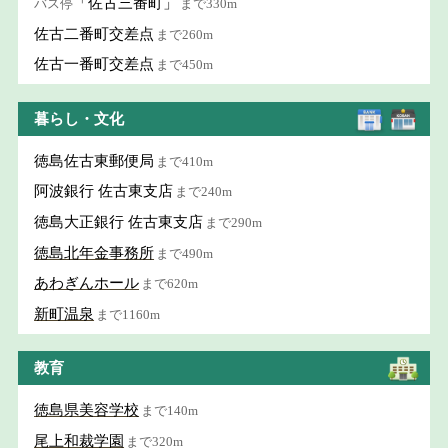
「佐古三番町」
バス停
まで330m
佐古二番町交差点
まで260m
佐古一番町交差点
まで450m
暮らし・文化
徳島佐古東郵便局
まで410m
阿波銀行 佐古東支店
まで240m
徳島大正銀行 佐古東支店
まで290m
徳島北年金事務所
まで490m
あわぎんホール
まで620m
新町温泉
まで1160m
教育
徳島県美容学校
まで140m
尾上和裁学園
まで320m