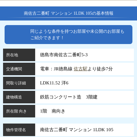
南佐古二番町 マンション 1LDK 105の基本情報
同じような条件を持つお部屋や未公開のお部屋も
ご紹介できます！
徳島市南佐古二番町5-3
所在地
電車：JR徳島線
佐古駅
より徒歩7分
交通機関
LDK11.52 洋6
間取り詳細
鉄筋コンクリート造 3階建
建物構造
1階 南向き
所在階 向き
南佐古二番町 マンション 1LDK 105
物件管理名