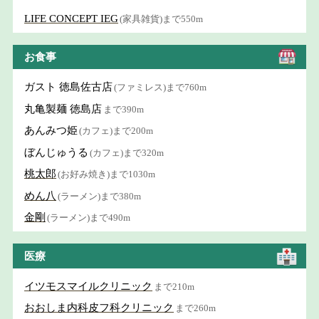
LIFE CONCEPT IEG
(家具雑貨)まで550m
お食事
ガスト 徳島佐古店
(ファミレス)まで760m
丸亀製麺 徳島店
まで390m
あんみつ姫
(カフェ)まで200m
ぼんじゅうる
(カフェ)まで320m
桃太郎
(お好み焼き)まで1030m
めん八
(ラーメン)まで380m
金剛
(ラーメン)まで490m
医療
イツモスマイルクリニック
まで210m
おおしま内科皮フ科クリニック
まで260m