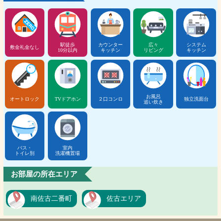
駅徒歩
カウンター
広々
システム
敷金礼金なし
10分以内
キッチン
リビング
キッチン
お風呂
オートロック
TVドアホン
２口コンロ
独立洗面台
追い炊き
バス・
室内
トイレ別
洗濯機置場
お部屋の所在エリア
南佐古二番町
佐古エリア