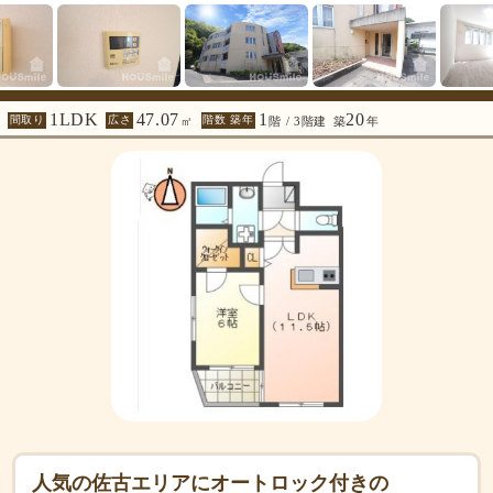
1LDK
47.07
1
20
間取り
広さ
階数 築年
㎡
階 / 3階建
築
年
人気の佐古エリアにオートロック付きの