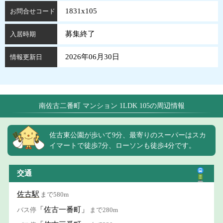
1831x105
お問合せコード
募集終了
入居時期
2026年06月30日
情報更新日
南佐古二番町 マンション 1LDK 105の周辺情報
佐古東公園が歩いて9分、最寄りのスーパーはスカ
イマートで徒歩7分、ローソンも徒歩4分です。
交通
佐古駅
まで580m
「佐古一番町」
バス停
まで280m