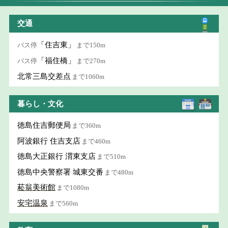
交通
「住吉東」
バス停
まで150m
「福住橋」
バス停
まで270m
北常三島交差点
まで1060m
暮らし・文化
徳島住吉郵便局
まで360m
阿波銀行 住吉支店
まで460m
徳島大正銀行 渭東支店
まで510m
徳島中央警察署 城東交番
まで480m
菘翁美術館
まで1080m
安宅温泉
まで560m