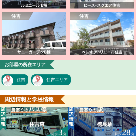
お部屋の所在エリア
住吉
住吉エリア
周辺情報と学校情報
住吉東
徳島駅
3
28
徒歩
分
徒歩
分