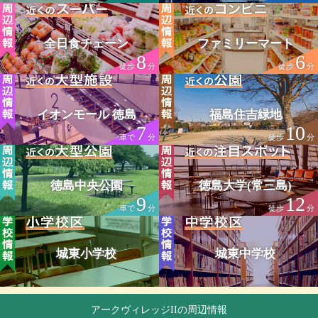
全日食チェーン
ファミリーマート
8
6
徒歩
分
徒歩
分
イオンモール 徳島
福島住吉緑地
7
10
車で
分
徒歩
分
徳島中央公園
徳島大学(常三島)
9
12
車で
分
徒歩
分
城東小学校
城東中学校
アークヴィレッジIIの周辺情報