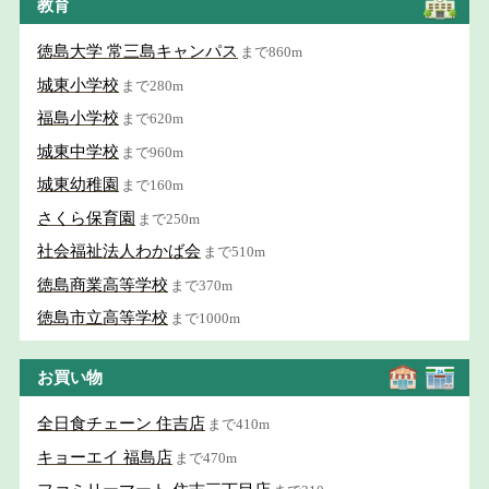
教育
徳島大学 常三島キャンパス
まで860m
城東小学校
まで280m
福島小学校
まで620m
城東中学校
まで960m
城東幼稚園
まで160m
さくら保育園
まで250m
社会福祉法人わかば会
まで510m
徳島商業高等学校
まで370m
徳島市立高等学校
まで1000m
お買い物
全日食チェーン 住吉店
まで410m
キョーエイ 福島店
まで470m