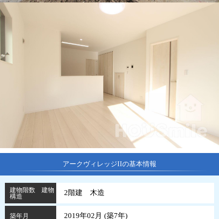
アークヴィレッジIIの基本情報
建物階数 建物
2階建 木造
構造
2019年02月 (
築
7
年
)
築年月