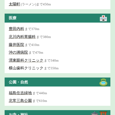
太陽軒
(ラーメン)まで450m
医療
豊田内科
まで370m
北川内科胃腸科
まで380m
藤井医院
まで410m
沖の洲病院
まで470m
渭東眼科クリニック
まで340m
横山歯科クリニック
まで350m
公園・自然
福島住吉緑地
まで440m
北常三島公園
まで610m
お寺・神社