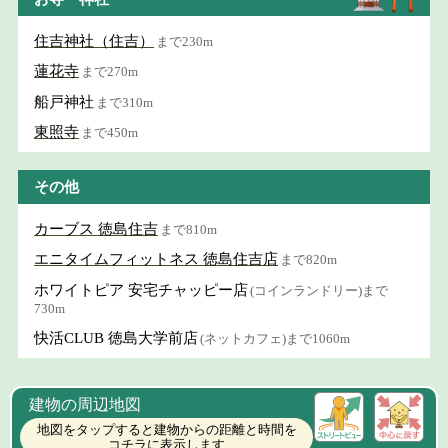
住吉神社（住吉）
まで230m
蓮花寺
まで270m
船戸神社
まで310m
東照寺
まで450m
その他
カーブス 徳島住吉
まで810m
エニタイムフィットネス 徳島住吉店
まで820m
ホワイトピア 安宅チャッピー店
(コインランドリー)まで
730m
快活CLUB 徳島大学前店
(ネットカフェ)まで1060m
建物の周辺地図
地図をタップすると建物からの距離と時間を
コチラに表示します