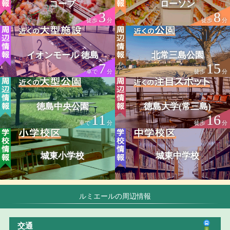
コープ
ローソン
3
8
徒歩
分
徒歩
分
イオンモール 徳島
北常三島公園
7
15
車で
分
徒歩
分
徳島中央公園
徳島大学(常三島)
11
16
車で
分
徒歩
分
城東小学校
城東中学校
ルミエールの周辺情報
交通