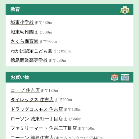
教育
城東小学校
まで430m
城東幼稚園
まで530m
さくら保育園
まで700m
わかば認定こども園
まで890m
徳島商業高等学校
まで530m
お買い物
コープ 住吉店
まで180m
ダイレックス 住吉店
まで200m
ドラッグコスモス 住吉店
まで130m
ローソン 城東町一丁目店
まで360m
ファミリーマート 住吉三丁目店
まで450m
コーナン 徳島住吉店
(ホームセンター)まで440m