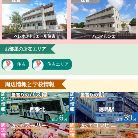
お部屋の所在エリア
住吉
住吉エリア
周辺情報と学校情報
西張北
徳島駅
6
39
徒歩
分
徒歩
分