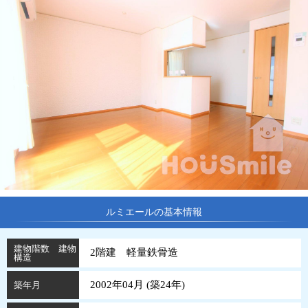
ルミエールの基本情報
建物階数 建物
2階建 軽量鉄骨造
構造
2002年04月 (
築
24
年
)
築年月