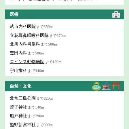
医療
武市内科医院
まで350m
立花耳鼻咽喉科医院
まで370m
北川内科胃腸科
まで500m
豊田内科
まで580m
ロビンス動物病院
まで180m
宇山歯科
まで340m
自然・文化
北常三島公園
まで820m
蛭子神社
まで140m
船戸神社
まで790m
熊野新宮神社
まで900m