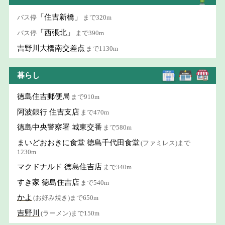
「住吉新橋」
バス停
まで320m
「西張北」
バス停
まで390m
吉野川大橋南交差点
まで1130m
暮らし
徳島住吉郵便局
まで910m
阿波銀行 住吉支店
まで470m
徳島中央警察署 城東交番
まで580m
まいどおおきに食堂 徳島千代田食堂
(ファミレス)まで
1230m
マクドナルド 徳島住吉店
まで340m
すき家 徳島住吉店
まで540m
かよ
(お好み焼き)まで650m
吉野川
(ラーメン)まで150m