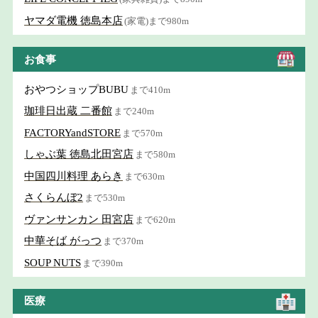
ヤマダ電機 徳島本店
(家電)まで980m
お食事
おやつショップBUBU
まで410m
珈琲日出蔵 二番館
まで240m
FACTORYandSTORE
まで570m
しゃぶ葉 徳島北田宮店
まで580m
中国四川料理 あらき
まで630m
さくらんぼ2
まで530m
ヴァンサンカン 田宮店
まで620m
中華そば がっつ
まで370m
SOUP NUTS
まで390m
医療