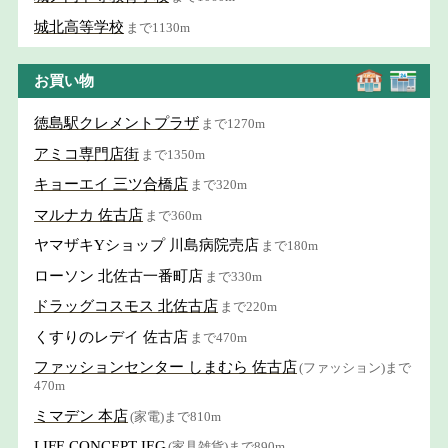
城北高等学校
まで1130m
お買い物
徳島駅クレメントプラザ
まで1270m
アミコ専門店街
まで1350m
キョーエイ 三ツ合橋店
まで320m
マルナカ 佐古店
まで360m
ヤマザキYショップ 川島病院売店
まで180m
ローソン 北佐古一番町店
まで330m
ドラッグコスモス 北佐古店
まで220m
くすりのレデイ 佐古店
まで470m
ファッションセンター しまむら 佐古店
(ファッション)まで
470m
ミマデン 本店
(家電)まで810m
LIFE CONCEPT IEG
(家具雑貨)まで890m