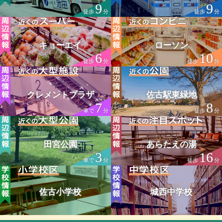
9
9
徒歩
分
徒歩
分
キョーエイ
ローソン
6
10
徒歩
分
徒歩
分
クレメントプラザ
佐古駅東緑地
7
8
車で
分
徒歩
分
田宮公園
あらたえの湯
3
16
車で
分
徒歩
分
佐古小学校
城西中学校