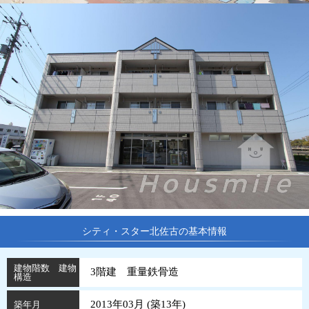
シティ・スター北佐古の基本情報
建物階数 建物
3階建 重量鉄骨造
構造
2013年03月 (
築
13
年
)
築年月