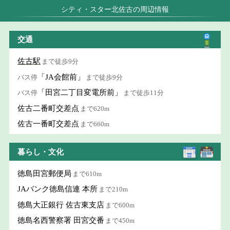
シティ・スター北佐古の周辺情報
交通
佐古駅
まで徒歩9分
「JA会館前」
バス停
まで徒歩9分
「田宮二丁目変電所前」
バス停
まで徒歩11分
佐古二番町交差点
まで620m
佐古一番町交差点
まで660m
暮らし・文化
徳島田宮郵便局
まで610m
JAバンク徳島信連 本所
まで210m
徳島大正銀行 佐古東支店
まで600m
徳島名西警察署 田宮交番
まで450m