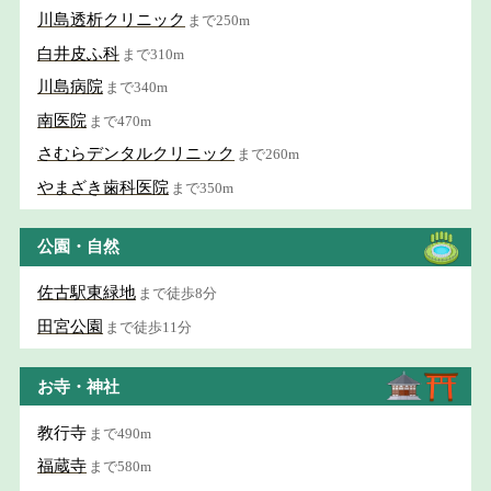
川島透析クリニック
まで250m
白井皮ふ科
まで310m
川島病院
まで340m
南医院
まで470m
さむらデンタルクリニック
まで260m
やまざき歯科医院
まで350m
公園・自然
佐古駅東緑地
まで徒歩8分
田宮公園
まで徒歩11分
お寺・神社
教行寺
まで490m
福蔵寺
まで580m