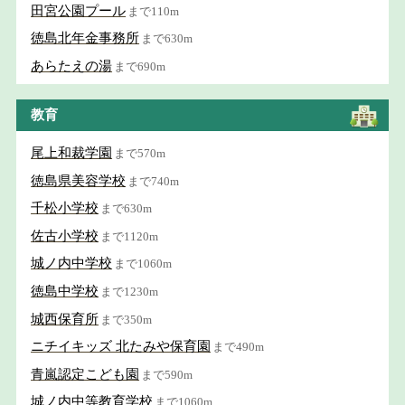
田宮公園プール
まで110m
徳島北年金事務所
まで630m
あらたえの湯
まで690m
教育
尾上和裁学園
まで570m
徳島県美容学校
まで740m
千松小学校
まで630m
佐古小学校
まで1120m
城ノ内中学校
まで1060m
徳島中学校
まで1230m
城西保育所
まで350m
ニチイキッズ 北たみや保育園
まで490m
青嵐認定こども園
まで590m
城ノ内中等教育学校
まで1060m