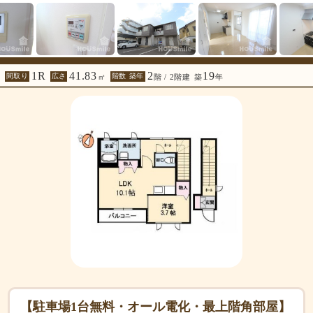
1R
41.83
2
19
間取り
広さ
階数 築年
㎡
階 / 2階建
築
年
【駐車場1台無料・オール電化・最上階角部屋】