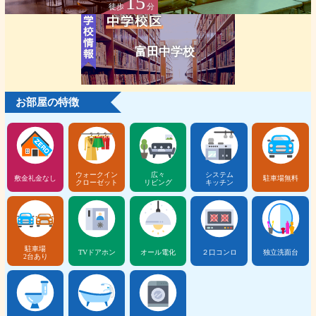
15
徒歩
分
富田中学校
お部屋の特徴
ウォークイン
広々
システム
敷金礼金なし
駐車場無料
クローゼット
リビング
キッチン
駐車場
TVドアホン
オール電化
２口コンロ
独立洗面台
2台あり