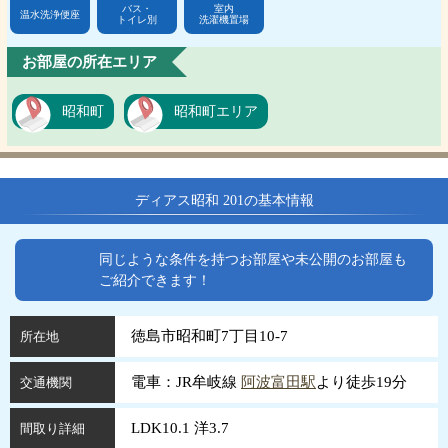
バス・
室内
温水洗浄便座
トイレ別
洗濯機置場
お部屋の所在エリア
昭和町
昭和町エリア
ディアス昭和 201の基本情報
同じような条件を持つお部屋や未公開のお部屋も
ご紹介できます！
徳島市昭和町7丁目10-7
所在地
電車：JR牟岐線
阿波富田駅
より徒歩19分
交通機関
LDK10.1 洋3.7
間取り詳細