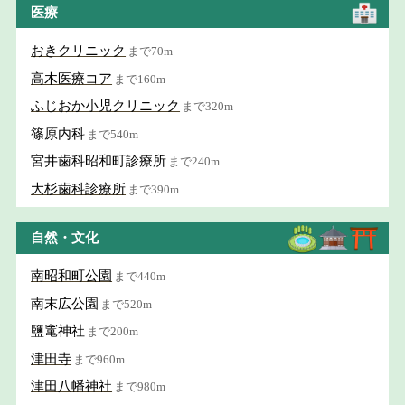
医療
おきクリニック
まで70m
高木医療コア
まで160m
ふじおか小児クリニック
まで320m
篠原内科
まで540m
宮井歯科昭和町診療所
まで240m
大杉歯科診療所
まで390m
自然・文化
南昭和町公園
まで440m
南末広公園
まで520m
鹽竃神社
まで200m
津田寺
まで960m
津田八幡神社
まで980m