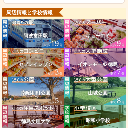
周辺情報と学校情報
阿波富田駅
キョーエイ
19
9
徒歩
分
徒歩
分
セブンイレブン
イオンモール 徳島
3
7
徒歩
分
車で
分
南昭和町公園
山城公園
5
8
徒歩
分
車で
分
昭和小学校
徳島文理大学