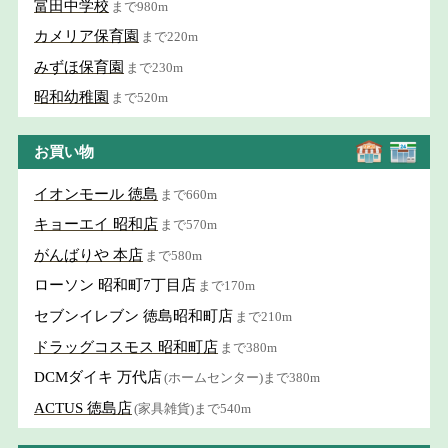
富田中学校
まで980m
カメリア保育園
まで220m
みずほ保育園
まで230m
昭和幼稚園
まで520m
お買い物
イオンモール 徳島
まで660m
キョーエイ 昭和店
まで570m
がんばりや 本店
まで580m
ローソン 昭和町7丁目店
まで170m
セブンイレブン 徳島昭和町店
まで210m
ドラッグコスモス 昭和町店
まで380m
DCMダイキ 万代店
(ホームセンター)まで380m
ACTUS 徳島店
(家具雑貨)まで540m