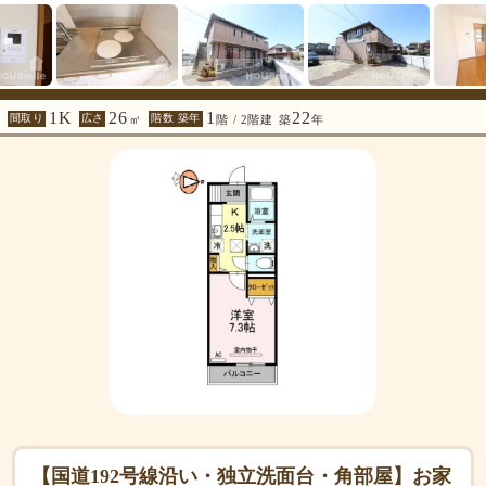
1K
26
1
22
間取り
広さ
階数 築年
㎡
階 / 2階建
築
年
【国道192号線沿い・独立洗面台・角部屋】お家