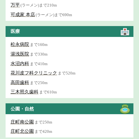
万平
(ラーメン)まで210m
可成家 本店
(ラーメン)まで690m
医療
松永病院
まで160m
湯浅医院
まで330m
水沼内科
まで410m
花川皮フ科クリニック
まで520m
高田歯科
まで250m
三木照久歯科
まで610m
公園・自然
庄町南公園
まで250m
庄町北公園
まで420m