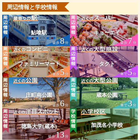
周辺情報と学校情報
鮎喰駅
キョーエイ
8
7
徒歩
分
徒歩
分
ファミリーマート
タクト
5
5
徒歩
分
車で
分
庄町南公園
蔵本公園
6
3
徒歩
分
車で
分
加茂名小学校
徳島大学(蔵本)
13
徒歩
分