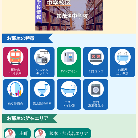
加茂名中学校
お部屋の特徴
駅徒歩
システム
お風呂
TVドアホン
２口コンロ
10分以内
キッチン
追い炊き
バス・
室内
独立洗面台
温水洗浄便座
トイレ別
洗濯機置場
お部屋の所在エリア
庄町
蔵本・加茂名エリア