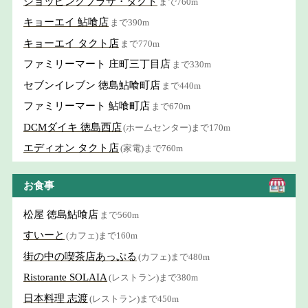
ショッピングプラザ・タクト
まで760m
キョーエイ 鮎喰店
まで390m
キョーエイ タクト店
まで770m
ファミリーマート 庄町三丁目店
まで330m
セブンイレブン 徳島鮎喰町店
まで440m
ファミリーマート 鮎喰町店
まで670m
DCMダイキ 徳島西店
(ホームセンター)まで170m
エディオン タクト店
(家電)まで760m
お食事
松屋 徳島鮎喰店
まで560m
すいーと
(カフェ)まで160m
街の中の喫茶店あっぷる
(カフェ)まで480m
Ristorante SOLAIA
(レストラン)まで380m
日本料理 志渡
(レストラン)まで450m