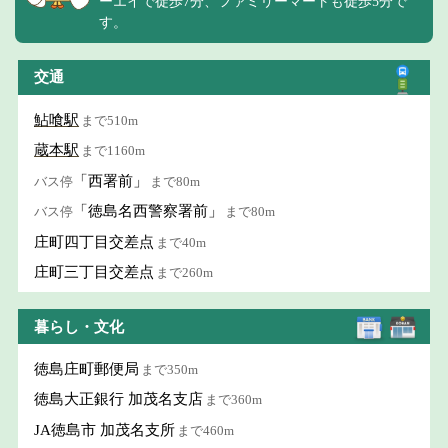
ーエイで徒歩7分、ファミリーマートも徒歩5分で
す。
交通
鮎喰駅
まで510m
蔵本駅
まで1160m
「西署前」
バス停
まで80m
「徳島名西警察署前」
バス停
まで80m
庄町四丁目交差点
まで40m
庄町三丁目交差点
まで260m
暮らし・文化
徳島庄町郵便局
まで350m
徳島大正銀行 加茂名支店
まで360m
JA徳島市 加茂名支所
まで460m