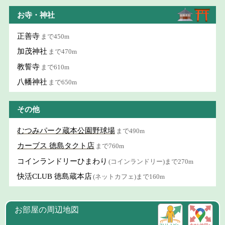
お寺・神社
正善寺
まで450m
加茂神社
まで470m
教誓寺
まで610m
八幡神社
まで650m
その他
むつみパーク蔵本公園野球場
まで490m
カーブス 徳島タクト店
まで760m
コインランドリーひまわり
(コインランドリー)まで270m
快活CLUB 徳島蔵本店
(ネットカフェ)まで160m
お部屋の周辺地図