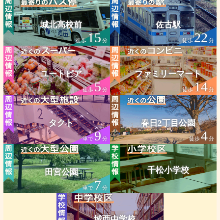
城北高校前
佐古駅
15
22
徒歩
分
徒歩
分
ユートピア
ファミリーマート
5
14
徒歩
分
徒歩
分
タクト
春日2丁目公園
9
4
車で
分
徒歩
分
千松小学校
田宮公園
7
車で
分
城西中学校