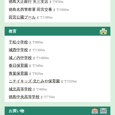
徳島大正銀行 矢三支店
まで850m
徳島名西警察署 田宮交番
まで1060m
田宮公園プール
まで1380m
教育
千松小学校
まで980m
城西中学校
まで1360m
城ノ内中学校
まで1400m
春日保育園
まで540m
青葉保育園
まで820m
ニチイキッズ 北たみや保育園
まで1020m
城北高等学校
まで460m
徳島中央高等学校
まで710m
お買い物