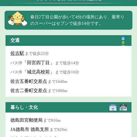
春日2丁目公園が歩いて4分の場所にあり、最寄り
のスーパーはセブンで徒歩14分です。
交通
佐古駅
まで徒歩22分
「田宮四丁目」
バス停
まで徒歩14分
「城北高校前」
バス停
まで徒歩16分
佐古五番町交差点
まで1640m
佐古二番町交差点
まで1900m
暮らし・文化
徳島田宮郵便局
まで910m
JA徳島市 徳島支所
まで820m