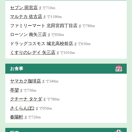
セブン 田宮店
まで710m
マルナカ 佐古店
まで1190m
ファミリーマート 北田宮四丁目店
まで780m
ローソン 南矢三店
まで950m
ドラッグコスモス 城北高校前店
まで630m
くすりのレデイ 矢三店
まで1010m
お食事
ヤマカク珈琲店
まで340m
亭望
まで750m
クチーナ タケダ
まで780m
さくらんぼ2
まで950m
春陽軒
まで720m