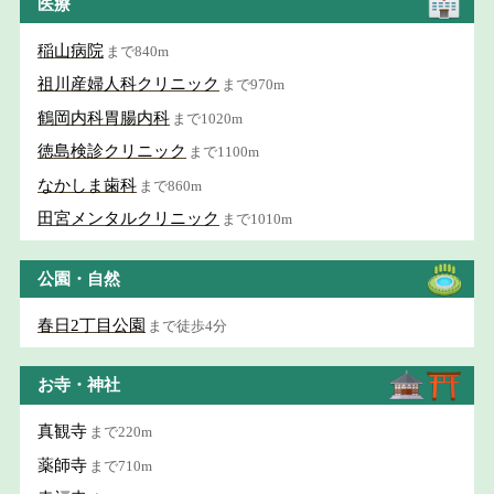
医療
稲山病院
まで840m
祖川産婦人科クリニック
まで970m
鶴岡内科胃腸内科
まで1020m
徳島検診クリニック
まで1100m
なかしま歯科
まで860m
田宮メンタルクリニック
まで1010m
公園・自然
春日2丁目公園
まで徒歩4分
お寺・神社
真観寺
まで220m
薬師寺
まで710m