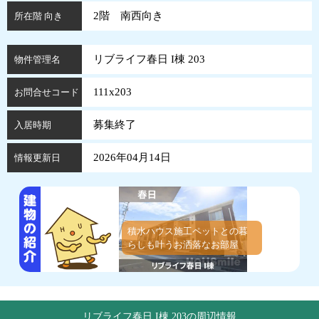
2階 南西向き
所在階 向き
リブライフ春日 I棟 203
物件管理名
111x203
お問合せコード
募集終了
入居時期
2026年04月14日
情報更新日
積水ハウス施工ペットとの暮
らしも叶うお洒落なお部屋
リブライフ春日 I棟 203の周辺情報