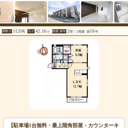
1LDK
42.16
2
16
間取り
広さ
階数 築年
㎡
階 / 2階建
築
年
【駐車場1台無料・最上階角部屋・カウンターキ