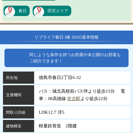
春日
田宮エリア
リブライフ春日 I棟 203の基本情報
同じような条件を持つお部屋や未公開のお部屋も
ご紹介できます！
徳島市春日2丁目6-32
所在地
バス：城北高校前バス停より徒歩15分 電
交通機関
車：JR高徳線
佐古駅
より徒歩22分
LDK12.7 洋5
間取り詳細
軽量鉄骨造 2階建
建物構造