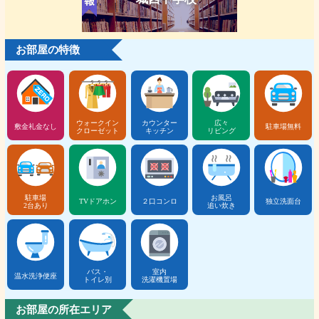
お部屋の特徴
ウォークイン
カウンター
広々
敷金礼金なし
駐車場無料
クローゼット
キッチン
リビング
駐車場
お風呂
TVドアホン
２口コンロ
独立洗面台
2台あり
追い炊き
バス・
室内
温水洗浄便座
トイレ別
洗濯機置場
お部屋の所在エリア