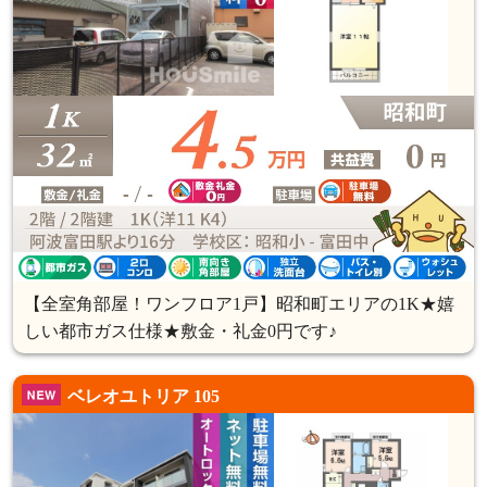
【全室角部屋！ワンフロア1戸】昭和町エリアの1K★嬉
しい都市ガス仕様★敷金・礼金0円です♪
ベレオユトリア 105