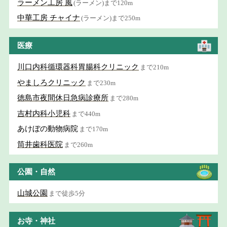
ラーメン工房 風
(ラーメン)まで120m
中華工房 チャイナ
(ラーメン)まで250m
医療
川口内科循環器科胃腸科クリニック
まで210m
やましろクリニック
まで230m
徳島市夜間休日急病診療所
まで280m
吉村内科小児科
まで440m
あけぼの動物病院
まで170m
筒井歯科医院
まで260m
公園・自然
山城公園
まで徒歩5分
お寺・神社