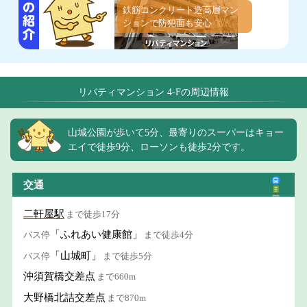
鉄筋コンクリート造高層マン
ションで防犯面も安心
リバティマンション 4-Fの周辺情報
山城公園が歩いて5分、最寄りのスーパーはキョー
エイで徒歩9分、ローソンも徒歩2分です。
交通
二軒屋駅
まで徒歩17分
「ふれあい健康館」
バス停
まで徒歩4分
「山城町」
バス停
まで徒歩5分
沖須賀橋交差点
まで660m
大野橋北詰交差点
まで870m