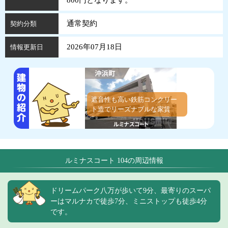
800円となります。
通常契約
契約分類
2026年07月18日
情報更新日
遮音性も高い鉄筋コンクリー
ト造でリーズナブルな家賃
ルミナスコート 104の周辺情報
ドリームパーク八万が歩いて9分、最寄りのスーパ
ーはマルナカで徒歩7分、ミニストップも徒歩4分
です。