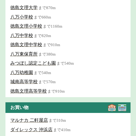
徳島文理大学
まで870m
八万小学校
まで660m
徳島文理小学校
まで1160m
八万中学校
まで820m
徳島文理中学校
まで910m
八万東保育所
まで380m
みつぼし認定こども園
まで540m
八万幼稚園
まで540m
城南高等学校
まで570m
徳島文理高等学校
まで910m
お買い物
マルナカ 二軒屋店
まで310m
ダイレックス 沖浜店
まで410m