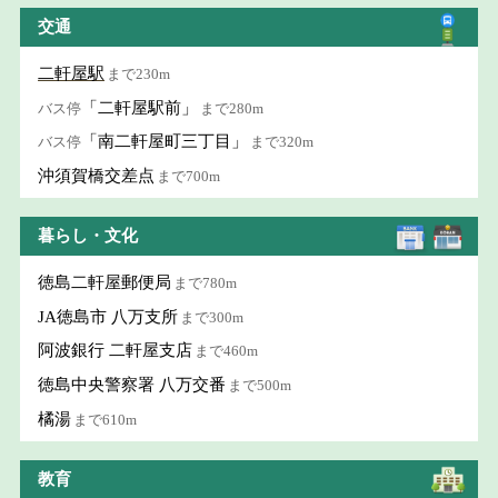
交通
二軒屋駅
まで230m
「二軒屋駅前」
バス停
まで280m
「南二軒屋町三丁目」
バス停
まで320m
沖須賀橋交差点
まで700m
暮らし・文化
徳島二軒屋郵便局
まで780m
JA徳島市 八万支所
まで300m
阿波銀行 二軒屋支店
まで460m
徳島中央警察署 八万交番
まで500m
橘湯
まで610m
教育