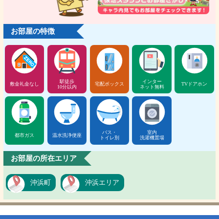
お部屋の特徴
駅徒歩
インター
敷金礼金なし
宅配ボックス
TVドアホン
10分以内
ネット無料
バス・
室内
都市ガス
温水洗浄便座
トイレ別
洗濯機置場
お部屋の所在エリア
沖浜町
沖浜エリア