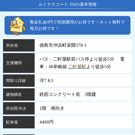
ルミナスコート 104の基本情報
敷金礼金0円で初期費用がお得です！ネット無料で
毎月お得です！
徳島市沖浜町栄開378-1
所在地
バス：二軒屋駅前バス停より徒歩5分 電
交通機関
車：JR牟岐線
二軒屋駅
より徒歩5分
洋7 K3
間取り詳細
鉄筋コンクリート造 3階建
建物構造
1階 南向き
所在階 向き
4400円
駐車場