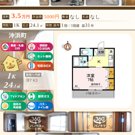
3.5
5000円
なし
なし
万円
賃料
共益費
敷金
礼金
1K
24.1
1
31
間取り
広さ
階数 築年
㎡
階 / 3階建
築
年