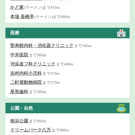
かど家
(ラーメン)まで410m
本場 長崎亭
(ラーメン)まで680m
医療
聖寿館内科・消化器クリニック
まで340m
中井医院
まで360m
沖浜皮フ科クリニック
まで440m
吉村内科小児科
まで470m
二軒屋動物病院
まで270m
尾形歯科
まで300m
公園・自然
南浜公園
まで460m
ドリームパーク八万
まで480m