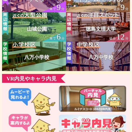
9
9
車で
分
徒歩
分
山城公園
徳島文理大学
6
12
車で
分
徒歩
分
八万小学校
八万中学校
VR内見やキャラ内見