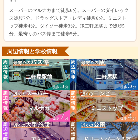
スーパーのマルナカまで徒歩6分。スーパーのダイレック
ス徒歩7分。ドラッグストア・レディ徒歩6分。ミニスト
ップ徒歩4分。ダイソー徒歩3分。JR二軒屋駅まで徒歩5
分。最寄りのバス停まで徒歩5分。
周辺情報と学校情報
二軒屋駅前
二軒屋駅
5
5
徒歩
分
徒歩
分
マルナカ
ミニストップ
7
4
徒歩
分
徒歩
分
アミコ
ドリームパーク八万