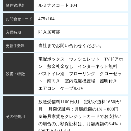
ルミナスコート 104
物件管理名
475x104
お問合せコード
即入居可能
入居時期
当社までお問い合わせください。
更新手数料
宅配ボックス ウォシュレット TVドアホ
ン 敷金礼金なし インターネット無料
バストイレ別 フローリング クローゼッ
設備・特徴
ト 南向き 室内洗濯機置場 照明付き
エアコン ケーブルTV
放送受信料1100円/月 定額水道料1650円/
月 月額保証料：月額総額の1%＋800円
※毎月家賃をクレジットカードでお支払い
その他費用
の場合の月額保証料は、月額総額の3.4%＋