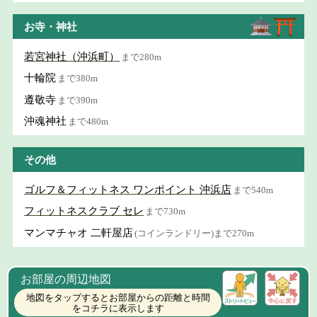
お寺・神社
若宮神社（沖浜町）
まで280m
十輪院
まで380m
遵敬寺
まで390m
沖魂神社
まで480m
その他
ゴルフ＆フィットネス ワンポイント 沖浜店
まで540m
フィットネスクラブ セレ
まで730m
マンマチャオ 二軒屋店
(コインランドリー)まで270m
お部屋の周辺地図
地図をタップするとお部屋からの距離と時間
をコチラに表示します