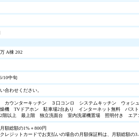
円
 A棟 202
6/10中旬
い合わせください。
 カウンターキッチン ３口コンロ システムキッチン ウォシ
燥機 TVドアホン 駐車場2台あり インターネット無料 バス
2階以上 最上階 独立洗面台 室内洗濯機置場 照明付き エ
月額総額の1%＋800円
クレジットカードでお支払いの場合の月額保証料は、月額総額の3.4