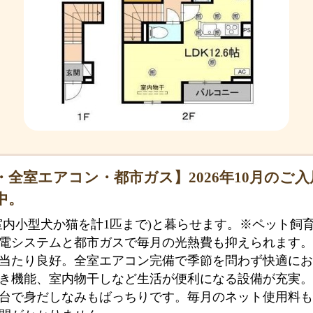
・全室エアコン・都市ガス】2026年10月のご
中。
室内小型犬か猫を計1匹まで)と暮らせます。※ペット飼
電システムと都市ガスで毎月の光熱費も抑えられます。広
当たり良好。全室エアコン完備で季節を問わず快適にお
き機能、室内物干しなど生活が便利になる設備が充実。
台で身だしなみもばっちりです。毎月のネット使用料も