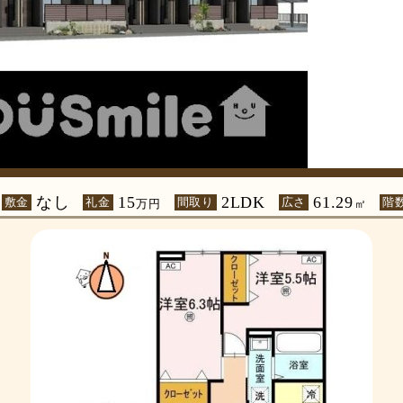
なし
15
2LDK
61.29
敷金
礼金
間取り
広さ
階
万円
㎡