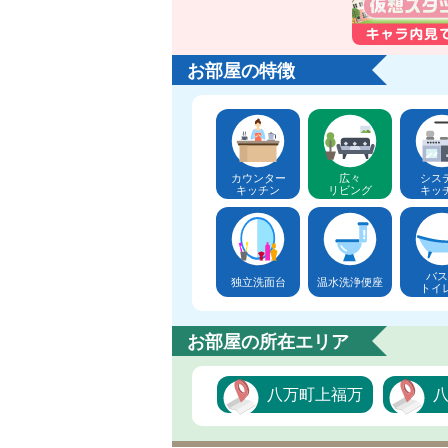
お部屋の特徴
カウンター
広々
シス
キッチン
リビング
キッ
バス
独立洗面台
温水洗浄便座
トイ
お部屋の所在エリア
八万町上福万