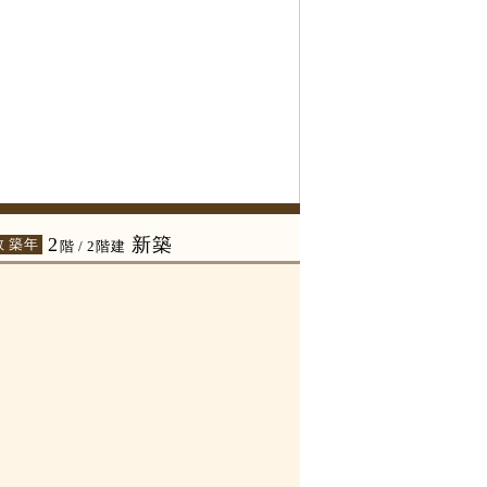
2
新築
数 築年
階 / 2階建