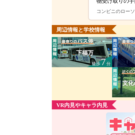
物受け取りの手
コンビニのローソ
周辺情報と学校情報
下福万
7
徒歩
分
文化
VR内見やキャラ内見