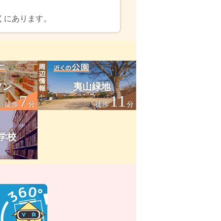
くにあります。
ソン
夷山緑地
7
11
徒歩
分
徒歩
分
学校