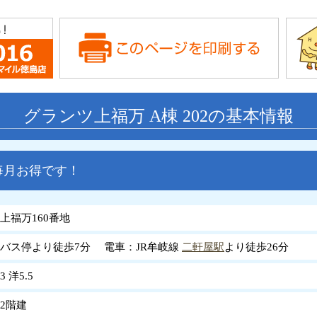
グランツ上福万 A棟 202の基本情報
毎月お得です！
上福万160番地
バス停より徒歩7分 電車：JR牟岐線
二軒屋駅
より徒歩26分
3 洋5.5
2階建