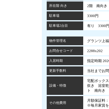
所在階 向き
2階 南向き
駐車場
3300円
駐車場2台目
有り 3300
物件管理名
グランツ上福万
お問合せコード
2288x202
入居時期
指定時期 202
更新手数料
当社までお問
宅配ボックス
設備・特徴
炊き 浴室乾
ト 南向き 
月額保証料：
その他費用
※毎月家賃を