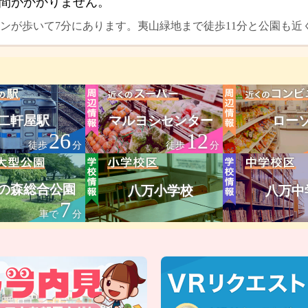
間がかかりません。
ンが歩いて7分にあります。夷山緑地まで徒歩11分と公園も近
二軒屋駅
マルヨシセンター
ロー
26
12
徒歩
分
徒歩
分
の森総合公園
八万小学校
八万中
7
車で
分