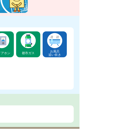
お風呂
ドアホン
都市ガス
追い炊き