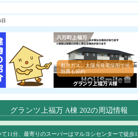
6日
都市ガス、太陽光発電採用で光
熱費も節約
グランツ上福万 A棟 202の周辺情報
て11分、最寄りのスーパーはマルヨシセンターで徒歩1