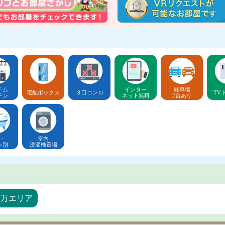
テム
インター
駐車場
宅配ボックス
３口コンロ
TV
チン
ネット無料
2台あり
・
室内
レ別
洗濯機置場
八万エリア