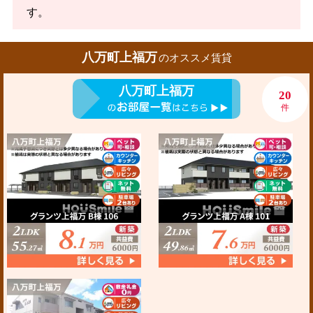
す。
八万町上福万
のオススメ賃貸
八万町上福万
20
件