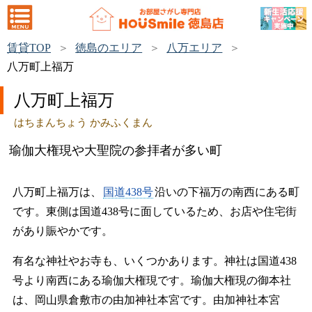
賃貸TOP
徳島のエリア
八万エリア
八万町上福万
八万町上福万
はちまんちょう かみふくまん
瑜伽大権現や大聖院の参拝者が多い町
八万町上福万は、
国道438号
沿いの下福万の南西にある町
です。東側は国道438号に面しているため、お店や住宅街
があり賑やかです。
有名な神社やお寺も、いくつかあります。神社は国道438
号より南西にある瑜伽大権現です。瑜伽大権現の御本社
は、岡山県倉敷市の由加神社本宮です。由加神社本宮