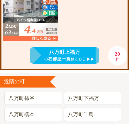
八万町上福万
20
件
近隣の町
八万町柿谷
八万町下福万
八万町橋本
八万町千鳥