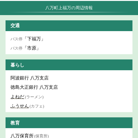
八万町上福万の周辺情報
交通
「下福万」
バス停
「市原」
バス停
暮らし
阿波銀行 八万支店
徳島大正銀行 八万支店
よねだ
(ラーメン)
ふうせん
(カフェ)
教育
八万保育所
(保育所)