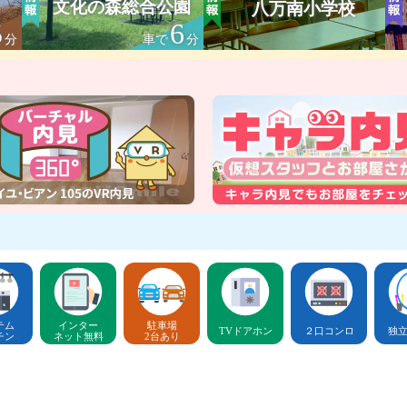
文化の森総合公園
八万南小学校
5
6
分
車で
分
テム
インター
駐車場
TVドアホン
２口コンロ
独
チン
ネット無料
2台あり