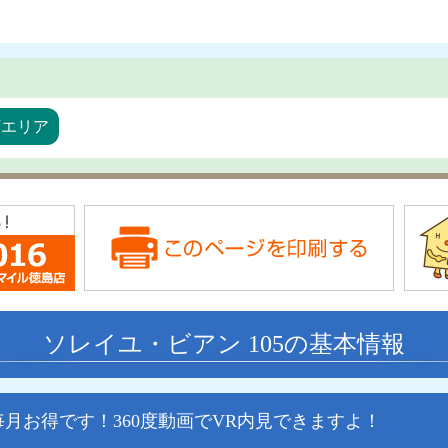
万エリア
ソレイユ・ビアン 105の基本情報
月お得です！360度動画でVR内見できますよ！