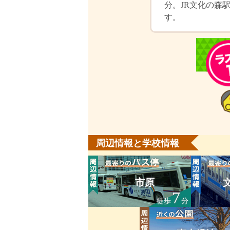
分。JR文化の森
す。
周辺情報と学校情報
市原
7
徒歩
分