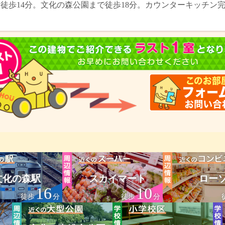
駅徒歩14分。文化の森公園まで徒歩18分。カウンターキッチン
文化の森駅
スカイマート
ロー
16
10
徒歩
分
徒歩
分