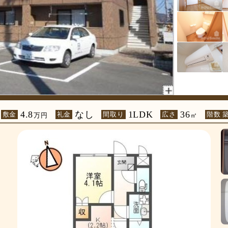
4.8
なし
1LDK
36
敷金
礼金
間取り
広さ
階数 
万円
㎡