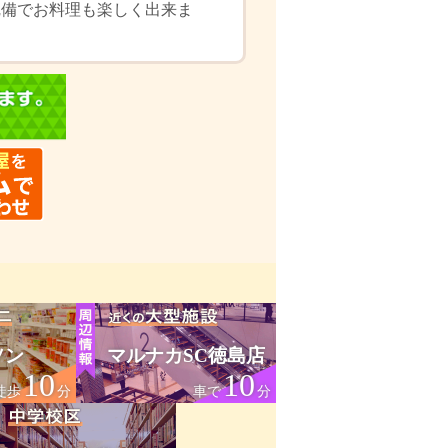
完備でお料理も楽しく出来ま
ソン
マルナカSC徳島店
10
10
徒歩
分
車で
分