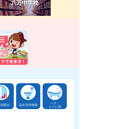
八万中学校
バス・
立洗面台
温水洗浄便座
トイレ別