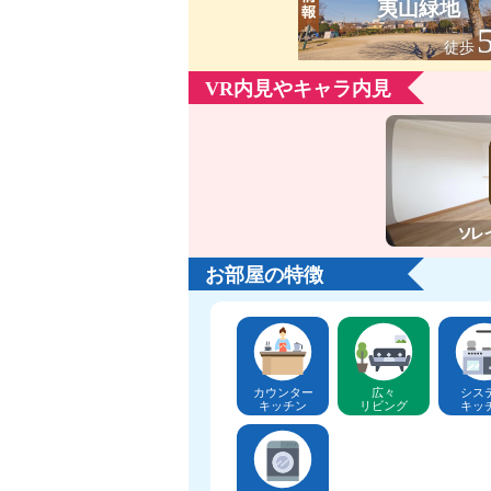
夷山緑地
徒歩
VR内見やキャラ内見
お部屋の特徴
カウンター
広々
シス
キッチン
リビング
キッ