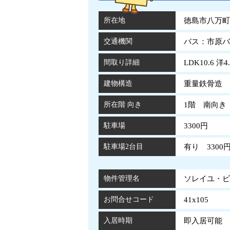
所在地
徳島市八万町橋
交通機関
バス：市原バ
間取り詳細
LDK10.6 洋4.
建物構造
重量鉄骨造 
所在階 向き
1階 南向き
駐車場
3300円
駐車場2台目
有り 3300
物件管理名
ソレイユ・ビア
お問合せコード
41x105
入居時期
即入居可能