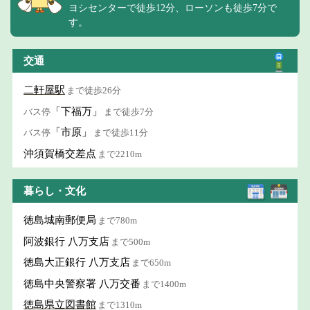
ヨシセンターで徒歩12分、ローソンも徒歩7分で
す。
交通
二軒屋駅
まで徒歩26分
「下福万」
バス停
まで徒歩7分
「市原」
バス停
まで徒歩11分
沖須賀橋交差点
まで2210m
暮らし・文化
徳島城南郵便局
まで780m
阿波銀行 八万支店
まで500m
徳島大正銀行 八万支店
まで650m
徳島中央警察署 八万交番
まで1400m
徳島県立図書館
まで1310m