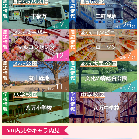
下福万
二軒屋駅
7
26
徒歩
分
徒歩
分
マルヨシセンター
ローソン
12
7
徒歩
分
徒歩
分
夷山緑地
文化の森総合公園
11
7
徒歩
分
車で
分
八万小学校
八万中学校
VR内見やキャラ内見