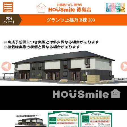
賃貸
グランツ上福万 B棟 203
アパート