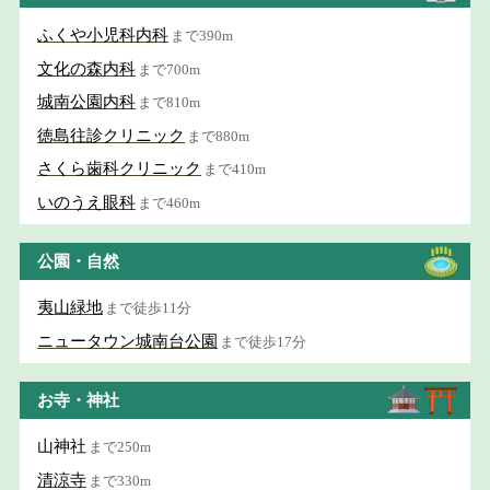
ふくや小児科内科
まで390m
文化の森内科
まで700m
城南公園内科
まで810m
徳島往診クリニック
まで880m
さくら歯科クリニック
まで410m
いのうえ眼科
まで460m
公園・自然
夷山緑地
まで徒歩11分
ニュータウン城南台公園
まで徒歩17分
お寺・神社
山神社
まで250m
清涼寺
まで330m