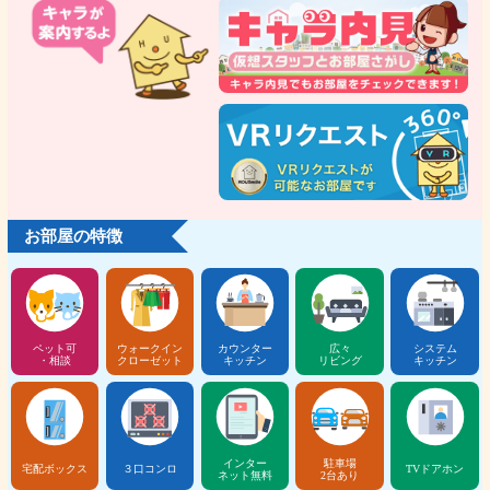
お部屋の特徴
ペット可
ウォークイン
カウンター
広々
システム
・相談
クローゼット
キッチン
リビング
キッチン
インター
駐車場
宅配ボックス
３口コンロ
TVドアホン
ネット無料
2台あり