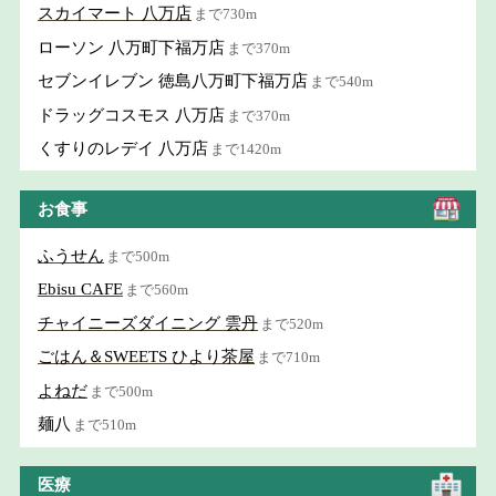
スカイマート 八万店
まで730m
ローソン 八万町下福万店
まで370m
セブンイレブン 徳島八万町下福万店
まで540m
ドラッグコスモス 八万店
まで370m
くすりのレデイ 八万店
まで1420m
お食事
ふうせん
まで500m
Ebisu CAFE
まで560m
チャイニーズダイニング 雲丹
まで520m
ごはん＆SWEETS ひより茶屋
まで710m
よねだ
まで500m
麺八
まで510m
医療