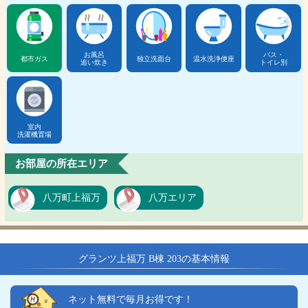
お風呂
バス・
都市ガス
独立洗面台
温水洗浄便座
追い炊き
トイレ別
室内
洗濯機置場
お部屋の所在エリア
八万町上福万
八万エリア
グランツ上福万 B棟 203の基本情報
ネット無料で毎月お得です！