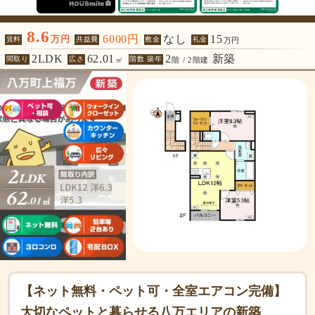
8.6
6000円
なし
15
万円
賃料
共益費
敷金
礼金
万円
2LDK
62.01
2
新築
間取り
広さ
階数 築年
㎡
階 / 2階建
【ネット無料・ペット可・全室エアコン完備】
大切なペットと暮らせる八万エリアの新築