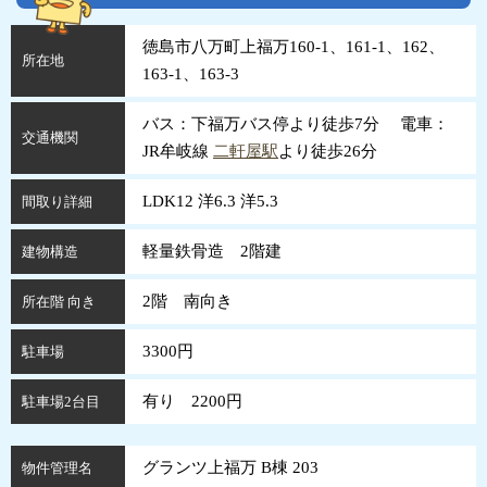
徳島市八万町上福万160-1、161-1、162、
所在地
163-1、163-3
バス：下福万バス停より徒歩7分 電車：
交通機関
JR牟岐線
二軒屋駅
より徒歩26分
LDK12 洋6.3 洋5.3
間取り詳細
軽量鉄骨造 2階建
建物構造
2階 南向き
所在階 向き
3300円
駐車場
有り 2200円
駐車場2台目
グランツ上福万 B棟 203
物件管理名