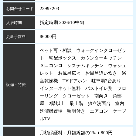
2299x203
お問合せコード
指定時期 2026/10中旬
入居時期
86000円
更新手数料
ペット可・相談 ウォークインクローゼッ
ト 宅配ボックス カウンターキッチン
３口コンロ システムキッチン ウォシュ
レット お風呂広々 お風呂追い炊き 浴
室乾燥機 TVドアホン 駐車場2台あり
設備・特徴
インターネット無料 バストイレ別 フロ
ーリング クローゼット 南向き 角部
屋 2階以上 最上階 独立洗面台 室内
洗濯機置場 照明付き エアコン ケーブ
ルTV
月額保証料：月額総額の1%＋800円