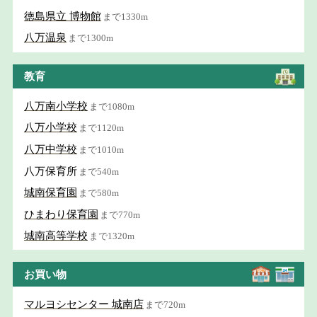
徳島県立 博物館
まで1330m
八万温泉
まで1300m
教育
八万南小学校
まで1080m
八万小学校
まで1120m
八万中学校
まで1010m
八万保育所
まで540m
城南保育園
まで580m
ひまわり保育園
まで770m
城南高等学校
まで1320m
お買い物
マルヨシセンター 城南店
まで720m