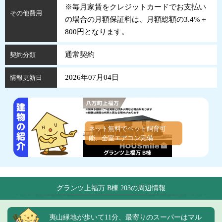
※毎月家賃をクレジットカードでお支払い
その他費用
の場合の月額保証料は、月額総額の3.4%＋
800円となります。
通常契約
契約分類
2026年07月04日
情報更新日
ネット無料でペット飼育可
能、全室エアコン完備
グランツ上福万 B棟 203の周辺情報
夷山緑地が歩いて11分、最寄りのスーパーはマル