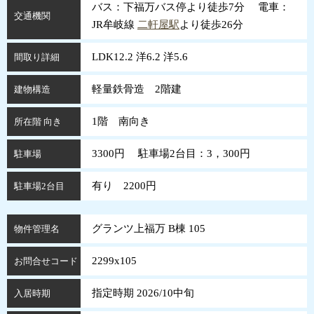
バス：下福万バス停より徒歩7分 電車：
交通機関
JR牟岐線
二軒屋駅
より徒歩26分
LDK12.2 洋6.2 洋5.6
間取り詳細
軽量鉄骨造 2階建
建物構造
1階 南向き
所在階 向き
3300円 駐車場2台目：3，300円
駐車場
有り 2200円
駐車場2台目
グランツ上福万 B棟 105
物件管理名
2299x105
お問合せコード
指定時期 2026/10中旬
入居時期