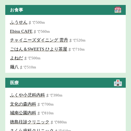
お食事
ふうせん
まで500m
Ebisu CAFE
まで560m
チャイニーズダイニング 雲丹
まで520m
ごはん＆SWEETS ひより茶屋
まで710m
よねだ
まで500m
麺八
まで510m
医療
ふくや小児科内科
まで390m
文化の森内科
まで700m
城南公園内科
まで810m
徳島往診クリニック
まで880m
さくら歯科クリニック
まで410m