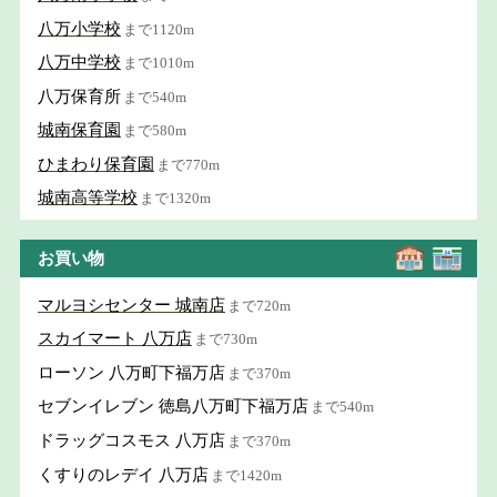
八万小学校
まで1120m
八万中学校
まで1010m
八万保育所
まで540m
城南保育園
まで580m
ひまわり保育園
まで770m
城南高等学校
まで1320m
お買い物
マルヨシセンター 城南店
まで720m
スカイマート 八万店
まで730m
ローソン 八万町下福万店
まで370m
セブンイレブン 徳島八万町下福万店
まで540m
ドラッグコスモス 八万店
まで370m
くすりのレデイ 八万店
まで1420m