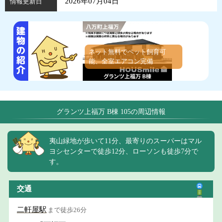
2026年07月04日
情報更新日
ネット無料でペット飼育可
能、全室エアコン完備
グランツ上福万 B棟 105の周辺情報
夷山緑地が歩いて11分、最寄りのスーパーはマル
ヨシセンターで徒歩12分、ローソンも徒歩7分で
す。
交通
二軒屋駅
まで徒歩26分