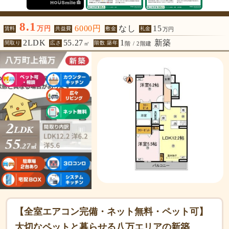
8.1
6000円
なし
15
万円
賃料
共益費
敷金
礼金
万円
2LDK
55.27
1
新築
間取り
広さ
階数 築年
㎡
階 / 2階建
【全室エアコン完備・ネット無料・ペット可】
大切なペットと暮らせる八万エリアの新築