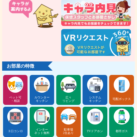
お部屋の特徴
ペット可
カウンター
広々
システム
宅配ボックス
・相談
キッチン
リビング
キッチン
インター
駐車場
３口コンロ
TVドアホン
都市ガス
ネット無料
2台あり