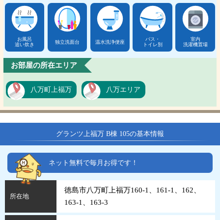
お風呂
バス・
室内
独立洗面台
温水洗浄便座
追い炊き
トイレ別
洗濯機置場
お部屋の所在エリア
八万町上福万
八万エリア
グランツ上福万 B棟 105の基本情報
ネット無料で毎月お得です！
徳島市八万町上福万160-1、161-1、162、
所在地
163-1、163-3