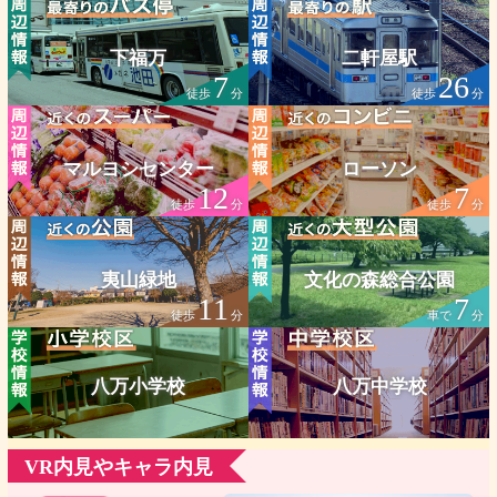
下福万
二軒屋駅
7
26
徒歩
分
徒歩
分
マルヨシセンター
ローソン
12
7
徒歩
分
徒歩
分
夷山緑地
文化の森総合公園
11
7
徒歩
分
車で
分
八万小学校
八万中学校
VR内見やキャラ内見