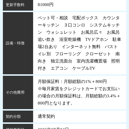
81000円
更新手数料
ペット可・相談 宅配ボックス カウンタ
ーキッチン ３口コンロ システムキッチ
ン ウォシュレット お風呂広々 お風呂
追い炊き 浴室乾燥機 TVドアホン 駐車
設備・特徴
場2台あり インターネット無料 バスト
イレ別 フローリング クローゼット 南
向き 独立洗面台 室内洗濯機置場 照明
付き エアコン ケーブルTV
月額保証料：月額総額の1%＋800円
※毎月家賃をクレジットカードでお支払い
その他費用
の場合の月額保証料は、月額総額の3.4%＋
800円となります。
通常契約
契約分類