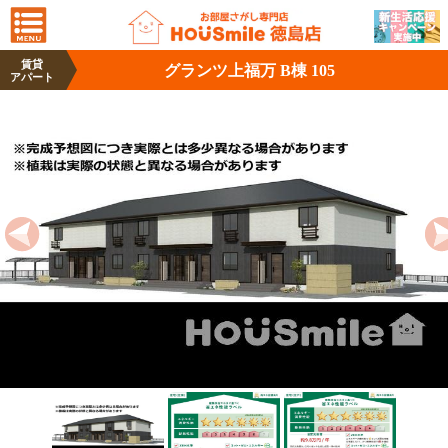
賃貸
グランツ上福万 B棟 105
アパート