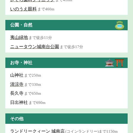
いのうえ眼科
まで460m
公園・自然
夷山緑地
まで徒歩11分
ニュータウン城南台公園
まで徒歩17分
お寺・神社
山神社
まで250m
清涼寺
まで330m
長久寺
まで650m
日出神社
まで690m
その他
ランドリークィーン 城南店
(コインランドリー)まで1150m