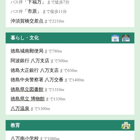
「下福万」
バス停
まで徒歩7分
「市原」
バス停
まで徒歩11分
沖須賀橋交差点
まで2210m
暮らし・文化
徳島城南郵便局
まで780m
阿波銀行 八万支店
まで500m
徳島大正銀行 八万支店
まで650m
徳島中央警察署 八万交番
まで1400m
徳島県立図書館
まで1310m
徳島県立 博物館
まで1330m
八万温泉
まで1300m
教育
八万南小学校
まで1080m