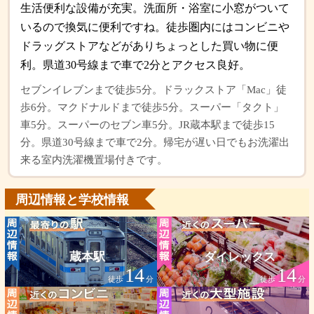
生活便利な設備が充実。洗面所・浴室に小窓がついて
いるので換気に便利ですね。徒歩圏内にはコンビニや
ドラッグストアなどがありちょっとした買い物に便
利。県道30号線まで車で2分とアクセス良好。
セブンイレブンまで徒歩5分。ドラックストア「Mac」徒
歩6分。マクドナルドまで徒歩5分。スーパー「タクト」
車5分。スーパーのセブン車5分。JR蔵本駅まで徒歩15
分。県道30号線まで車で2分。帰宅が遅い日でもお洗濯出
来る室内洗濯機置場付きです。
周辺情報と学校情報
蔵本駅
ダイレックス
14
14
徒歩
分
徒歩
分