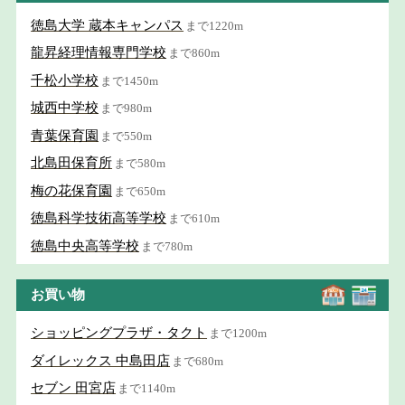
徳島大学 蔵本キャンパス
まで1220m
龍昇経理情報専門学校
まで860m
千松小学校
まで1450m
城西中学校
まで980m
青葉保育園
まで550m
北島田保育所
まで580m
梅の花保育園
まで650m
徳島科学技術高等学校
まで610m
徳島中央高等学校
まで780m
お買い物
ショッピングプラザ・タクト
まで1200m
ダイレックス 中島田店
まで680m
セブン 田宮店
まで1140m