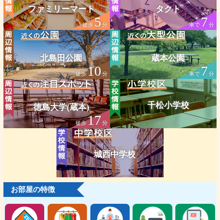
ファミリーマート
タクト
5
7
徒歩
分
車で
分
北島田公園
蔵本公園
10
7
徒歩
分
車で
分
千松小学校
徳島大学(蔵本)
17
徒歩
分
城西中学校
お部屋の特徴