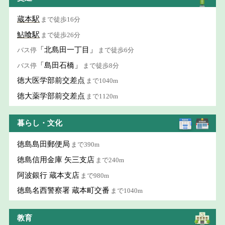
蔵本駅
まで徒歩16分
鮎喰駅
まで徒歩26分
「北島田一丁目」
バス停
まで徒歩6分
「島田石橋」
バス停
まで徒歩8分
徳大医学部前交差点
まで1040m
徳大薬学部前交差点
まで1120m
暮らし・文化
徳島島田郵便局
まで390m
徳島信用金庫 矢三支店
まで240m
阿波銀行 蔵本支店
まで980m
徳島名西警察署 蔵本町交番
まで1040m
教育