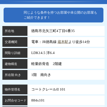
同じような条件を持つお部屋や未公開のお部屋も
ご紹介できます！
徳島市北矢三町4丁目6番35
所在地
電車：JR徳島線
蔵本駅
より徒歩14分
交通機関
LDK14.5 洋6.4
間取り詳細
軽量鉄骨造 2階建
建物構造
1階 南向き
所在階 向き
コートクレールII 101
物件管理名
884x101
お問合せコード