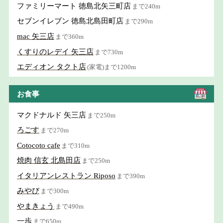
ファミリーマート 徳島北矢三町店
まで240m
セブンイレブン 徳島北島田町店
まで290m
mac 矢三店
まで360m
くすりのレデイ 矢三店
まで730m
エディオン タクト店
(家電)まで1200m
お食事
マクドナルド 矢三店
まで250m
ろごす
まで270m
Cotocoto cafe
まで310m
焼肉 信玄 北島田店
まで250m
イタリアンレストラン Riposo
まで390m
みやび
まで300m
やまきょう
まで490m
一歩
まで650m