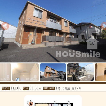
1LDK
51.38
1
17
間取り
広さ
階数 築年
㎡
階 / 2階建
築
年