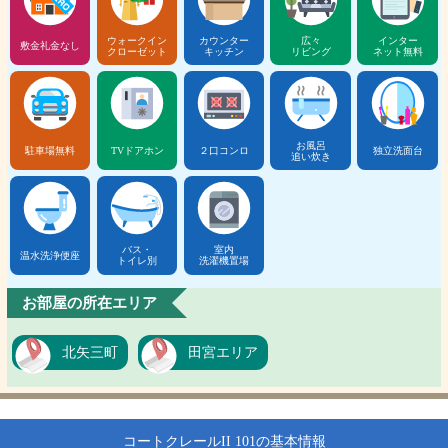
ウォークイン
カウンター
広々
インター
敷金礼金なし
クローゼット
キッチン
リビング
ネット無料
お風呂
駐車場無料
TVドアホン
２口コンロ
独立洗面台
追い炊き
バス・
室内
温水洗浄便座
トイレ別
洗濯機置場
お部屋の所在エリア
北矢三町
田宮エリア
コートクレールII 101の基本情報