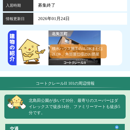
募集終了
入居時期
2026年01月24日
情報更新日
積水ハウス施工の1LDKまたは
2LDK、角部屋仕様のお部屋
コートクレールII 101の周辺情報
北島田公園が歩いて10分、最寄りのスーパーはダ
イレックスで徒歩14分、ファミリーマートも徒歩5
分です。
交通