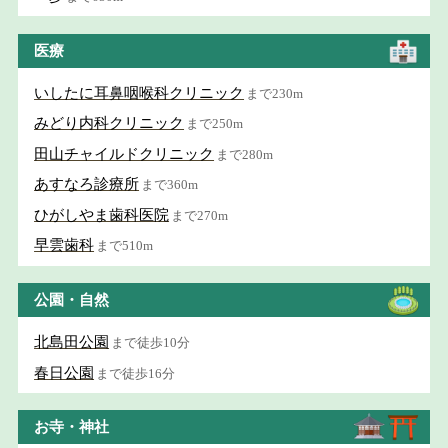
医療
いしたに耳鼻咽喉科クリニック
まで230m
みどり内科クリニック
まで250m
田山チャイルドクリニック
まで280m
あすなろ診療所
まで360m
ひがしやま歯科医院
まで270m
早雲歯科
まで510m
公園・自然
北島田公園
まで徒歩10分
春日公園
まで徒歩16分
お寺・神社