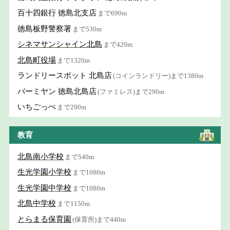
百十四銀行 徳島北支店
まで690m
徳島板野警察署
まで530m
シネマサンシャイン北島
まで420m
北島町役場
まで1320m
ランドリースポット 北島店
(コインランドリー)まで1380m
バーミヤン 徳島北島店
(ファミレス)まで290m
いちごっぺ
まで290m
教育
北島南小学校
まで540m
生光学園小学校
まで1080m
生光学園中学校
まで1080m
北島中学校
まで1150m
とらまる保育園
(保育所)まで440m