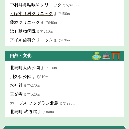
中村耳鼻咽喉科クリニック
まで410m
くぼ小児科クリニック
まで450m
藤本クリニック
まで640m
はせ動物病院
まで210m
アイル歯科クリニック
まで420m
自然・文化
北島町大西公園
まで110m
川久保公園
まで810m
水神社
まで270m
天光寺
まで520m
カーブス フジグラン北島
まで290m
北島町 武道館
まで980m