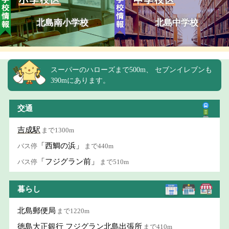
北島南小学校
北島中学校
スーパーのハローズまで500m、 セブンイレブンも
390mにあります。
交通
吉成駅
まで1300m
「西鯛の浜」
バス停
まで440m
「フジグラン前」
バス停
まで510m
暮らし
北島郵便局
まで1220m
徳島大正銀行 フジグラン北島出張所
まで410m