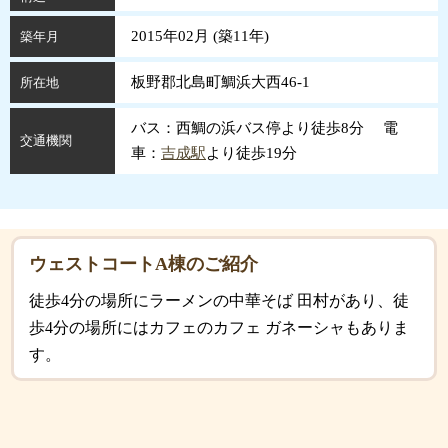
2015年02月 (
築
11
年
)
築年月
板野郡北島町鯛浜大西46-1
所在地
バス：西鯛の浜バス停より徒歩8分 電
交通機関
車：
吉成駅
より徒歩19分
ウェストコートA棟のご紹介
徒歩4分の場所にラーメンの中華そば 田村があり、徒
歩4分の場所にはカフェのカフェ ガネーシャもありま
す。