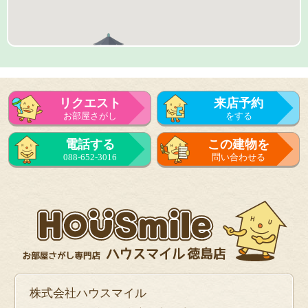
リクエスト
来店予約
お部屋さがし
をする
来店予約
電話する
この建物を
をする
088-652-3016
問い合わせる
フォーム
で問い合せる
株式会社ハウスマイル