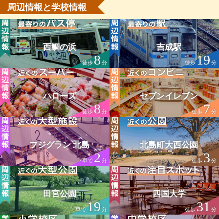
周辺情報と学校情報
西鯛の浜
吉成駅
8
19
徒歩
分
徒歩
分
ハローズ
セブンイレブン
8
7
徒歩
分
徒歩
分
フジグラン 北島
北島町大西公園
2
3
車で
分
徒歩
分
田宮公園
四国大学
19
31
車で
分
徒歩
分