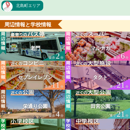
北島町エリア
周辺情報と学校情報
老門
マルナカ
2
6
徒歩
分
徒歩
分
セブンイレブン
タクト
11
21
徒歩
分
車で
分
栄通り公園
田宮公園
4
21
徒歩
分
車で
分