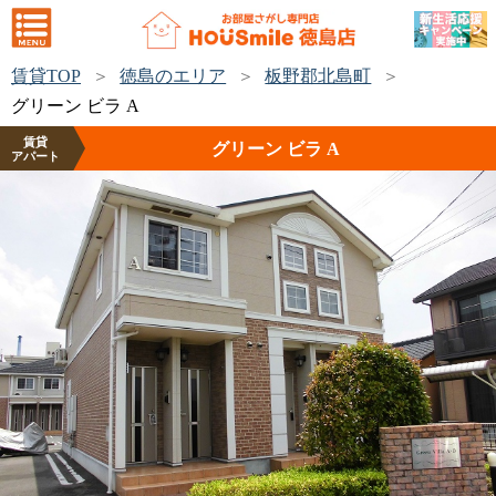
賃貸TOP
徳島のエリア
板野郡北島町
グリーン ビラ A
賃貸
グリーン ビラ A
アパート