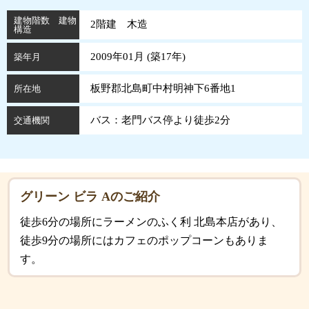
建物階数 建物
2階建 木造
構造
2009年01月 (
築
17
年
)
築年月
板野郡北島町中村明神下6番地1
所在地
バス：老門バス停より徒歩2分
交通機関
グリーン ビラ Aのご紹介
徒歩6分の場所にラーメンのふく利 北島本店があり、
徒歩9分の場所にはカフェのポップコーンもありま
す。