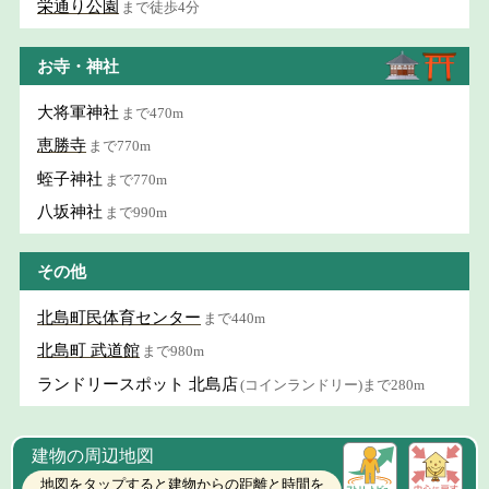
栄通り公園
まで徒歩4分
お寺・神社
大将軍神社
まで470m
恵勝寺
まで770m
蛭子神社
まで770m
八坂神社
まで990m
その他
北島町民体育センター
まで440m
北島町 武道館
まで980m
ランドリースポット 北島店
(コインランドリー)まで280m
建物の周辺地図
地図をタップすると建物からの距離と時間を