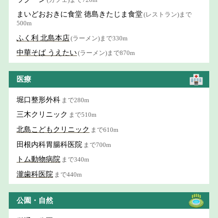
まいどおおきに食堂 徳島きたじま食堂
(レストラン)まで
500m
ふく利 北島本店
(ラーメン)まで330m
中華そば うえたい
(ラーメン)まで870m
医療
堀口整形外科
まで280m
三木クリニック
まで510m
北島こどもクリニック
まで610m
田根内科胃腸科医院
まで700m
トム動物病院
まで340m
瀧歯科医院
まで440m
公園・自然