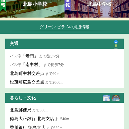
北島小学校
北島中学校
グリーン ビラ Aの周辺情報
交通
「老門」
バス停
まで徒歩2分
「南中村」
バス停
まで徒歩7分
北島町中村交差点
まで60m
松茂町広島交差点
まで2060m
暮らし・文化
北島郵便局
まで560m
徳島大正銀行 北島支店
まで40m
香川銀行 徳島支店
まで380m