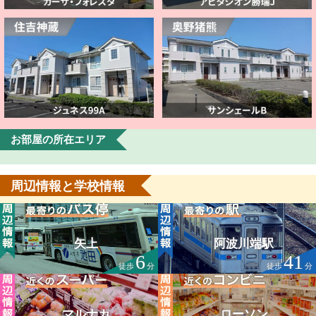
お部屋の所在エリア
周辺情報と学校情報
矢上
阿波川端駅
6
41
徒歩
分
徒歩
分
マルナカ
ローソン