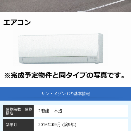
サン・メゾン Cの基本情報
建物階数 建物
2階建 木造
構造
2016年09月 (
築
9
年
)
築年月