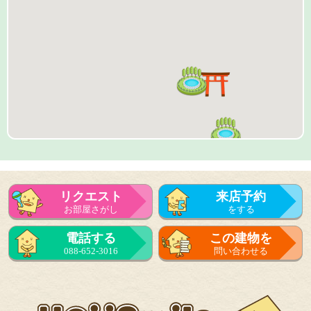
リクエスト
来店予約
お部屋さがし
をする
来店予約
電話する
この建物を
をする
088-652-3016
問い合わせる
フォーム
で問い合せる