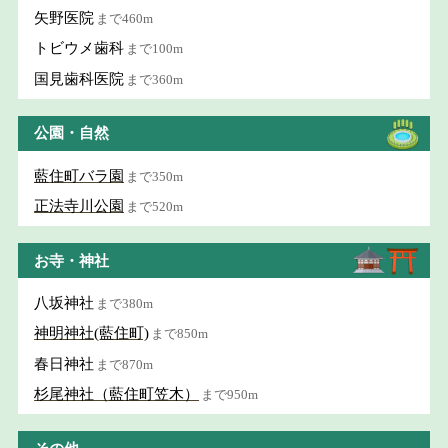
矢野医院
まで460m
トビウメ歯科
まで100m
国見歯科医院
まで360m
公園・自然
藍住町バラ園
まで350m
正法寺川公園
まで520m
お寺・神社
八坂神社
まで380m
神明神社(藍住町)
まで850m
春日神社
まで870m
杉尾神社（藍住町笠木）
まで950m