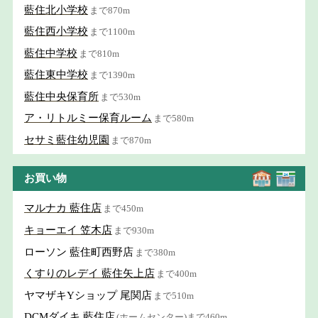
藍住北小学校
まで870m
藍住西小学校
まで1100m
藍住中学校
まで810m
藍住東中学校
まで1390m
藍住中央保育所
まで530m
ア・リトルミー保育ルーム
まで580m
セサミ藍住幼児園
まで870m
お買い物
マルナカ 藍住店
まで450m
キョーエイ 笠木店
まで930m
ローソン 藍住町西野店
まで380m
くすりのレデイ 藍住矢上店
まで400m
ヤマザキYショップ 尾関店
まで510m
DCMダイキ 藍住店
(ホームセンター)まで460m