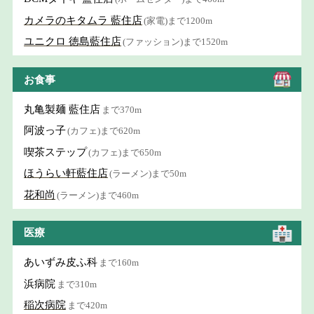
カメラのキタムラ 藍住店
(家電)まで1200m
ユニクロ 徳島藍住店
(ファッション)まで1520m
お食事
丸亀製麺 藍住店
まで370m
阿波っ子
(カフェ)まで620m
喫茶ステップ
(カフェ)まで650m
ほうらい軒藍住店
(ラーメン)まで50m
花和尚
(ラーメン)まで460m
医療
あいずみ皮ふ科
まで160m
浜病院
まで310m
稲次病院
まで420m