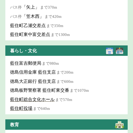
「矢上」
バス停
まで370m
「笠木西」
バス停
まで420m
藍住町乙瀬交差点
まで350m
藍住町東中富交差点
まで1300m
暮らし・文化
藍住富吉郵便局
まで980m
徳島信用金庫 藍住支店
まで200m
徳島大正銀行 藍住支店
まで600m
徳島板野警察署 藍住町東交番
まで1070m
藍住町総合文化ホール
まで570m
藍住町役場
まで640m
教育