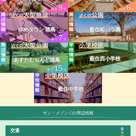
9
6
徒歩
分
徒歩
分
ゆめタウン 徳島
藍住町バラ園
7
6
車で
分
徒歩
分
藍住西小学校
あすたむらんど徳島
15
車で
分
藍住中学校
サン・メゾン Cの周辺情報
交通