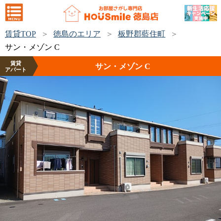
賃貸TOP
徳島のエリア
板野郡藍住町
サン・メゾン C
賃貸
サン・メゾン C
アパート